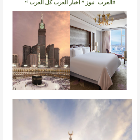
#العرب_نيوز ” أخبار العرب كل العرب “