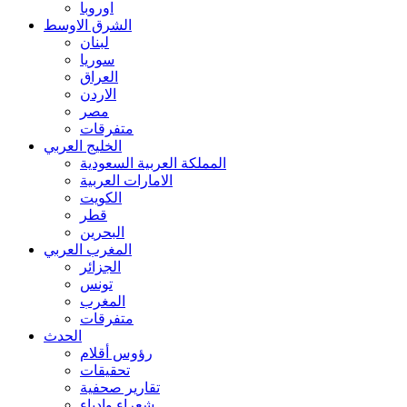
اوروبا
الشرق الاوسط
لبنان
سوريا
العراق
الاردن
مصر
متفرقات
الخليج العربي
المملكة العربية السعودية
الامارات العربية
الكويت
قطر
البحرين
المغرب العربي
الجزائر
تونس
المغرب
متفرقات
الحدث
رؤوس أقلام
تحقيقات
تقارير صحفية
شعراء وادباء