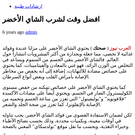
ارشادات طبية
افضل وقت لشرب الشاي الأخضر
6 years ago
admin
العرب نيوز
(
صحتك
) يحتوي الشاي الأخضر على مزايا عديدة وفوائد
غذائية لا تحصى، مما جعله وبجدارة من أكثر المشروبات انتشاراً حول
العالم. فالشاي الأخضر ينقي الجسم من السموم ويساعد في
التخلص من الوزن الزائد، فهو غني بالمعادن والفيتامينات، كما يحتوي
على خصائص مضادة للالتهابات، إضافة إلى أنه يخفض من مخاطر
الإصابة بأمراض القلب وبعض أنواع السرطان.
كما يحتوي الشاي الأخضر على خصائص تمكنه من خفض مستوى
الكوليسترول الضار في الجسم. ويحتوي أيضاً على مضادات الأكسدة
“فلافونويد” و”بوليفينول” التي تعزز من مناعة الجسم وتحميه من
الإصابة بالإنفلونزا، كما تعزز من صحة الجلد والشعر.
لكن لضمان الاستفادة القصوى من فوائد الشاي الأخضر، يجب تناوله
في أوقات معينة، وبكميات محددة، وذلك بحسب نصائح الأطباء
وخبراء التغذية، وبحسب ما نقل موقع “بولدسكاي” المعني بالصحة.