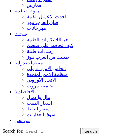
معارض
منوعات فنية
احدث الاعمال الفنية
فنان العرب نيوز
مهرجانات
صحتك
اخر اللابتكارات الطبية
كيف تحافظ على صحتك
ارشادات طبية
طبيبك من العرب نيوز
منظمات دولية
مجلس الامن الدولي
منظمة الامم المتحدة
الاتحاد الاوروبي
جامعة بيروت
الاقتصادية
مال واعمال
اسعار الذهب
اسعار النفط
سوق العقارات
من نحن
Search for: