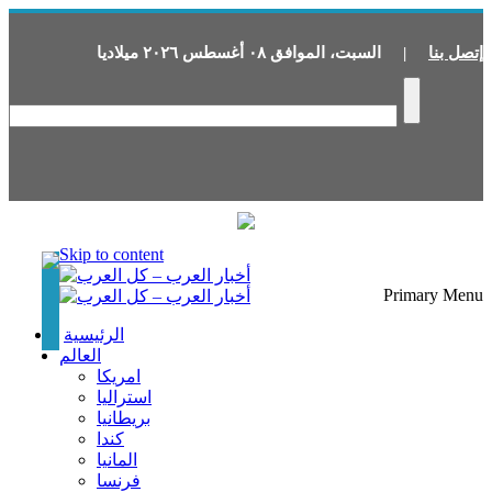
إتصل بنا
|
السبت
،
الموافق
٠٨
أغسطس
٢٠٢٦
ميلاديا
Skip to content
Primary Menu
الرئيسية
العالم
امريكا
استراليا
بريطانيا
كندا
المانيا
فرنسا