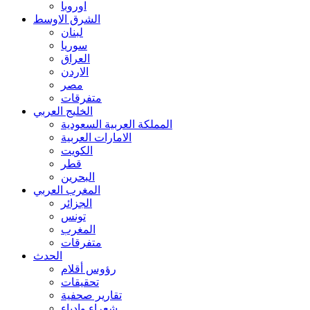
اوروبا
الشرق الاوسط
لبنان
سوريا
العراق
الاردن
مصر
متفرقات
الخليج العربي
المملكة العربية السعودية
الامارات العربية
الكويت
قطر
البحرين
المغرب العربي
الجزائر
تونس
المغرب
متفرقات
الحدث
رؤوس أقلام
تحقيقات
تقارير صحفية
شعراء وادباء