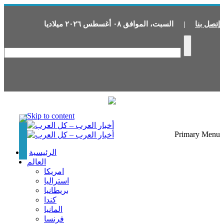
إتصل بنا
|
السبت
،
الموافق
٠٨
أغسطس
٢٠٢٦
ميلاديا
Skip to content
Primary Menu
الرئيسية
العالم
امريكا
استراليا
بريطانيا
كندا
المانيا
فرنسا