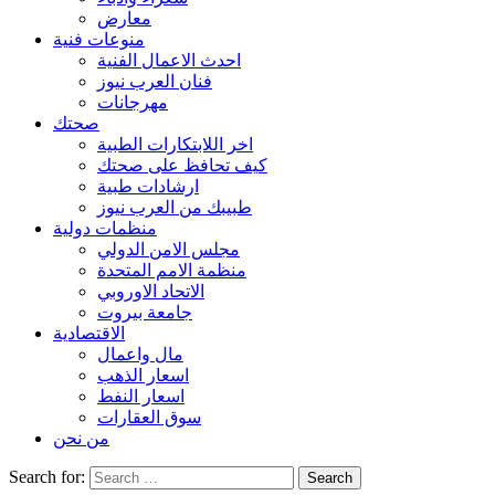
معارض
منوعات فنية
احدث الاعمال الفنية
فنان العرب نيوز
مهرجانات
صحتك
اخر اللابتكارات الطبية
كيف تحافظ على صحتك
ارشادات طبية
طبيبك من العرب نيوز
منظمات دولية
مجلس الامن الدولي
منظمة الامم المتحدة
الاتحاد الاوروبي
جامعة بيروت
الاقتصادية
مال واعمال
اسعار الذهب
اسعار النفط
سوق العقارات
من نحن
Search for: