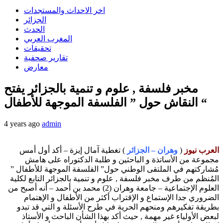
اخر الاحداث والمستجدات
الجزائر
الحدث
المغرب العربي
تحقيقات
تقارير صحفية
معارض
مخبر فلسفة , علوم و تنمية بالجزائر يفتح
النقاش حول ” الفلسفة الموجهة للأطفال “
4 years ago
admin
العرب نيوز
(
وهران – الجزائر
) تغطية آمال إيزة – أكد أول أمس
مجموعة من الأساتذة و الباحثين و طلبة الدكتوراه على هامش
مُشاركتهم في الملتقى الوطني حول” الفلسفة الموجهة للأطفال ”
المُنظم من طرف مخبر فلسفة , علوم و تنمية بالجزائر التابع لكلية
العلوم الإجتماعية – جامعة وهران (2) محمد بن أحمد – أنه أصبح من
الضروري جدا الإستماع و الإقتراب أكثر من الأطفال و الإهتمام
بطريقة تفكيرهم ومنحهم الحرية في طرح الأسئلة و التي قد تبدو
لبعض الأولياء غير مهمة , حيث أكد بهذا الشأن الباحث و الأستاذ