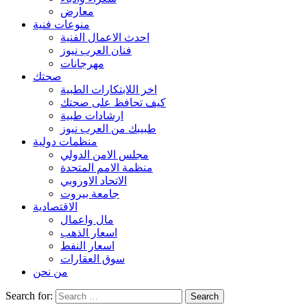
معارض
منوعات فنية
احدث الاعمال الفنية
فنان العرب نيوز
مهرجانات
صحتك
اخر اللابتكارات الطبية
كيف تحافظ على صحتك
ارشادات طبية
طبيبك من العرب نيوز
منظمات دولية
مجلس الامن الدولي
منظمة الامم المتحدة
الاتحاد الاوروبي
جامعة بيروت
الاقتصادية
مال واعمال
اسعار الذهب
اسعار النفط
سوق العقارات
من نحن
Search for: