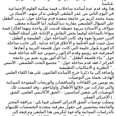
مُناسبا.
هذا وقد قدم عدة أساتذة مداخلات قيمة بمكتبة العلوم الإجتماعية
في اليوم الثاني من عمر الملتقى الوطني نذكر منهم : الأستاذ بن
يمينة محمد كريم من جامعة سعيدة قدم مداخلة حول: تدريب الطفل
على السؤال الفلسفي مقاربة ديداكتيكية, أما الأستاذة معطى
سولاف و الاستاذة مريوة حفيظة قدمت كل واحدة منهما افكارا قيمة
سواءا بالمداخلة أوفيما يخص النقاش و الإجابة على أسئلة الطلبة
الذين حضروا بقوة وقد كانت المداخلة حول : الفلسفة و الطفل :
سبل تثبيث قيم الحكمة و الأخلاق قراءة جدلية , إلى جانب مداخلة
الدكتورة بلنوار حليمة التي كانت حول فلسفة التربية و أبعادها
المعرفية عند روسو وقدم الدكتور رحموني عبد الله مداخلة قيمة
حول ” بناء فلسفة الطفل ” , أما الدكتور بوزيد نعيم من جامعة
الجزائر 2 فقد قدم مداخلة حول : ” مجتمع البحث الفلسفي : الأسس
النظرية و الامكانيات التطبيقية ” .
وإضافة إلى ما ذكرنا خرج الأساتذة القائمون على هذا اللقاء العلمي
الهادف بجملة من التوصيات
بعد يومين من اللقاءات والمناقشات والورشات المفتوحة الميدانية
والتي شاركت من خلالها الأطفال وأولياءهم ، وقد انقسمت تلك
التوصيات إلى شقين أساسيين: – الشق الأكاديمي العلمي, الشق
الإجرائي العملي ) .
وتمثلت توصيات الشق الإجرائي العملي فيما يلي : مرافقة المخبر
والجامعة بمختصين في حقول معرفية متعددة التخصصات للإسهام
بالدراسات الميدانية والدعوة لتكريس هذا الملتقى وترفيعه إلى