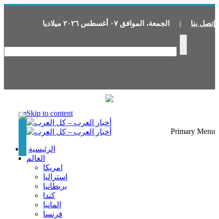
إتصل بنا
|
الجمعة
،
الموافق
٠٧
أغسطس
٢٠٢٦
ميلاديا
Skip to content
Primary Menu
الرئيسية
العالم
امريكا
استراليا
بريطانيا
كندا
المانيا
فرنسا