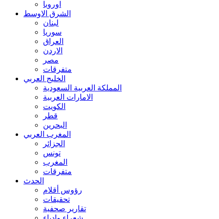
اوروبا
الشرق الاوسط
لبنان
سوريا
العراق
الاردن
مصر
متفرقات
الخليج العربي
المملكة العربية السعودية
الامارات العربية
الكويت
قطر
البحرين
المغرب العربي
الجزائر
تونس
المغرب
متفرقات
الحدث
رؤوس أقلام
تحقيقات
تقارير صحفية
شعراء وادباء