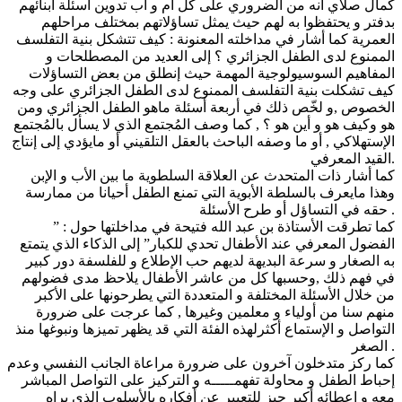
كمال صلاي أنه من الضروري على كل أم و أب تدوين أسئلة أبنائهم
بدفتر و يحتفظوا به لهم حيث يمثل تساؤلاتهم بمختلف مراحلهم
العمرية كما أشار في مداخلته المعنونة : كيف تتشكل بنية التفلسف
الممنوع لدى الطفل الجزائري ؟ إلى العديد من المصطلحات و
المفاهيم السوسيولوجية المهمة حيث إنطلق من بعض التساؤلات
كيف تشكلت بنية التفلسف الممنوع لدى الطفل الجزائري على وجه
الخصوص ,و لخّص ذلك في أربعة أسئلة ماهو الطفل الجزائري ومن
هو وكيف هو و أين هو ؟ , كما وصف المُجتمع الذي لا يسأل بالمُجتمع
الإستهلاكي , أو ما وصفه الباحث بالعقل التلقيني أو مايؤدي إلى إنتاج
القيد المعرفي.
كما أشار ذات المتحدث عن العلاقة السلطوية ما بين الأب و الإبن
وهذا مايعرف بالسلطة الأبوية التي تمنع الطفل أحيانا من ممارسة
حقه في التساؤل أو طرح الأسئلة .
كما تطرقت الأستاذة بن عبد الله فتيحة في مداخلتها حول : ”
الفضول المعرفي عند الأطفال تحدي للكبار” إلى الذكاء الذي يتمتع
به الصغار و سرعة البديهة لديهم حب الإطلاع و للفلسفة دور كبير
في فهم ذلك ,وحسبها كل من عاشر الأطفال يلاحظ مدى فضولهم
من خلال الأسئلة المختلفة و المتعددة التي يطرحونها على الأكبر
منهم سنا من أولياء و معلمين وغيرها , كما عرجت على ضرورة
التواصل و الإستماع أكثرلهذه الفئة التي قد يظهر تميزها ونبوغها منذ
الصغر .
كما ركز متدخلون آخرون على ضرورة مراعاة الجانب النفسي وعدم
إحباط الطفل و محاولة تفهمـــــه و التركيز على التواصل المباشر
معه و إعطائه أكبر حيز للتعبير عن أفكاره بالأسلوب الذي يراه