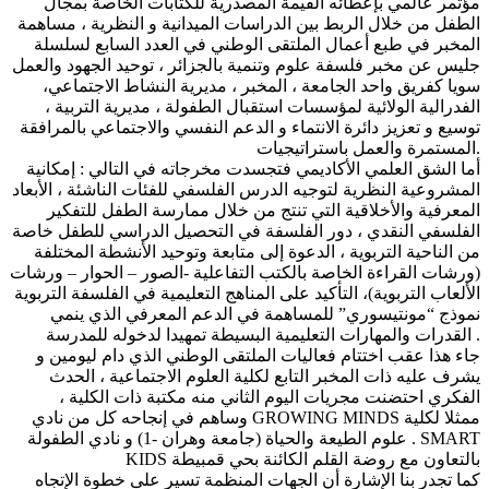
مؤتمر عالمي بإعطائه القيمة المصدرية للكتابات الخاصة بمجال
الطفل من خلال الربط بين الدراسات الميدانية و النظرية ، مساهمة
المخبر في طبع أعمال الملتقى الوطني في العدد السابع لسلسلة
جليس عن مخبر فلسفة علوم وتنمية بالجزائر ، توحيد الجهود والعمل
سويا كفريق واحد الجامعة ، المخبر ، مديرية النشاط الاجتماعي،
الفدرالية الولائية لمؤسسات استقبال الطفولة ، مديرية التربية ،
توسيع و تعزيز دائرة الانتماء و الدعم النفسي والاجتماعي بالمرافقة
المستمرة والعمل باستراتيجيات.
أما الشق العلمي الأكاديمي فتجسدت مخرجاته في التالي : إمكانية
المشروعية النظرية لتوجيه الدرس الفلسفي للفئات الناشئة ، الأبعاد
المعرفية والأخلاقية التي تنتج من خلال ممارسة الطفل للتفكير
الفلسفي النقدي ، دور الفلسفة في التحصيل الدراسي للطفل خاصة
من الناحية التربوية ، الدعوة إلى متابعة وتوحيد الأنشطة المختلفة
(ورشات القراءة الخاصة بالكتب التفاعلية -الصور – الحوار – ورشات
الألعاب التربوية)، التأكيد على المناهج التعليمية في الفلسفة التربوية
نموذج “مونتيسوري” للمساهمة في الدعم المعرفي الذي ينمي
القدرات والمهارات التعليمية البسيطة تمهيدا لدخوله للمدرسة .
جاء هذا عقب اختتام فعاليات الملتقى الوطني الذي دام ليومين و
يشرف عليه ذات المخبر التابع لكلية العلوم الاجتماعية ، الحدث
الفكري احتضنت مجريات اليوم الثاني منه مكتبة ذات الكلية ،
وساهم في إنجاحه كل من نادي GROWING MINDS ممثلا لكلية
علوم الطيعة والحياة (جامعة وهران -1) و نادي الطفولة . SMART
KIDS بالتعاون مع روضة القلم الكائنة بحي قمبيطة
كما تجدر بنا الإشارة أن الجهات المنظمة تسير على خطوة الإتجاه