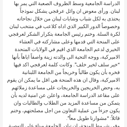
الدراسة الجامعية وسط الظروف الصعبة التي يمر بها
لبنان. ورأى معوض ان وائل عرقجي يشكل نموذجاً
يحتذى به لكل شباب وشابات لبنان من خلال نجاحاته
وخصوصاً الدور الكبير الذي اداه كلاعب في منتخب لبنان
لكرة السلة. وختم رئيس الجامعة بتكرار الشكر لعرقجي
على المنحة التي قدمها وعلى مشاركته في العشاء
الخيري لدعم الجامعة الذي اقيم في الولايات المتحدة
الاميركية، ووجه التحية الى والدته زينة واصفاً اياهاً بأنها
“خير سلف لخير خلف”. وكانت كلمة لعرقجي اكد فيها
فخره بأن يكون طالباً وخريجاً من الجامعة اللبنانية
الاميركية، وقال ان هذه المنحة هي اقل ما يمكن ان يقوم
به، وحض الخريجين والخريجات على مساعدة زملائهم
على مقاعد الدراسة الجامعة، واعلن عن امنية لديه بأن
يتمكن من مساعدة المزيد من الطلاب والطالبات وان
يكون جزءاً من عملية التعاون من اجل مصلحتهم، وختم
قائلاً: “مشوارنا طويل معاً”.
وفي شروط المنحة، ان تبادر الجامعة وبناء على التوصية