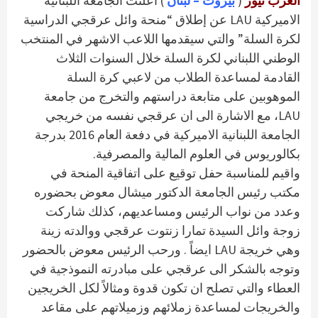
العرب نيوز
(
بيروت – لبنان
) اعلنت الجامعة اللبنانية
الاميركية LAU عن إطلاق “منحة وائل عرقجي الدراسية
لكرة السلة” والتي سيقدمها اللاعب الاشهر في المنتخب
الوطني اللبناني لكرة السلة خلال السنوات الثلاث
القادمة لمساعدة الطلاب من لاعبي كرة السلة
الموهوبين على متابعة دراستهم والتخرج من جامعة
LAU، مع الاشارة الى ان عرقجي نفسه من خريجي
الجامعة اللبنانية الاميركية في دفعة العام 2016 بدرجة
بكالوريوس في العلوم المالية والمصرفية.
واقيم للمناسبة حفل توقيع على اتفاقية المنحة في
مكتب رئيس الجامعة الدكتور ميشال معوض بحضوره
وعدد من نواب الرئيس ومساعديهم، كذلك شاركت
زوجة وائل السيدة تمارا زنتوت عرقجي ووالدته زينة
وهي خريجة LAU ايضاً . ورحب الرئيس معوض بالحضور
وتوجه بالشكر الى عرقجي على مبادرته النموذجية في
العطاء والتي تصلح ان تكون قدوة ومثالاً لكل الخريجين
والخريجات لمساعدة زملائهم وزميلاتهم على مقاعد