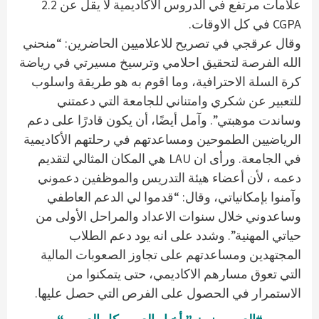
علامات مرتفع في الدروس الاكاديمية لا يقل عن 2.2
CGPA في كل الاوقات.
وقال عرقجي في تصريح للاعلاميين الحاضرين: “منحني
الله الفرصة لتحقيق احلامي وترسيخ مسيرتي في رياضة
كرة السلة الاحترافية، وما اقوم به هو طريقة واسلوب
للتعبير عن شكري وامتناني للجامعة التي دعمتني
وساندت موهبتي”. وآمل أيضًا، أن يكون قادرًا على دعم
الرياضيين الطموحين ومساعدتهم في رحلتهم الأكاديمية
في الجامعة. ورأى ان LAU هي المكان المثالي لتقديم
دعمه ، لأن أعضاء هيئة التدريس والموظفين دعموني
وآمنوا بإمكانياتي، وقال: “قدموا لي الدعم العاطفي
وساعدوني خلال سنوات الاعداد والمراحل الأولى من
حياتي المهنية”. وشدد على انه يود دعم الطلاب
المجتهدين ومساعدتهم على تجاوز الصعوبات المالية
التي تعوق مسارهم الاكاديمي، حتى يتمكنوا من
الاستمرار في الحصول على الفرص التي حصل عليها.