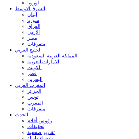
اوروبا
الشرق الاوسط
لبنان
سوريا
العراق
الاردن
مصر
متفرقات
الخليج العربي
المملكة العربية السعودية
الامارات العربية
الكويت
قطر
البحرين
المغرب العربي
الجزائر
تونس
المغرب
متفرقات
الحدث
رؤوس أقلام
تحقيقات
تقارير صحفية
شعراء وادباء