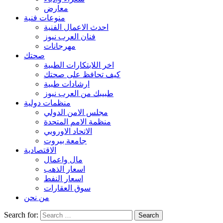
معارض
منوعات فنية
احدث الاعمال الفنية
فنان العرب نيوز
مهرجانات
صحتك
اخر اللابتكارات الطبية
كيف تحافظ على صحتك
ارشادات طبية
طبيبك من العرب نيوز
منظمات دولية
مجلس الامن الدولي
منظمة الامم المتحدة
الاتحاد الاوروبي
جامعة بيروت
الاقتصادية
مال واعمال
اسعار الذهب
اسعار النفط
سوق العقارات
من نحن
Search for: