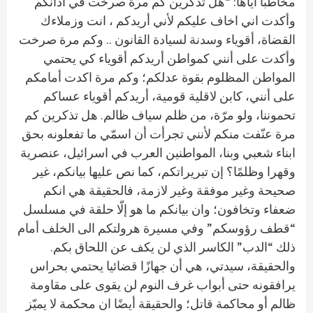
مخاطبًا اياها: “هل تذكرين كم مرة صرخت في آذانكم
وأكدت اني اخاف عليكم لأني أريدكم ، انت وزملاءك
القضاة، أقوياء وسدنة لسيادة القانون .. وكم مرة صرخت
وأكدت على أنني كمواطن أريدكم أقوياء كي يحتمي
المواطن المظلوم بقوة عدلكم؛ وكم مرة اكدت أمامكم
على أنني، كابن لاقلية قومية، أريدكم أقوياء عساكم
تحموننا، ولو مرّة، من ظلم سياف ظالم. هل تذكرين كم
مرة عنّفت منكم لأنني تجرأت أن اسمّي ما تفعلونه بحق
ابناء شعبي وبنا، المواطنين العرب في اسرائيل، عنصرية
وقهرا وظلمًا؟ إن تبريراتكم، كما نص عليها بيانكم، غير
صحيحة وغير موفقة وغير لازمة، فالحقيقة هي انكم
ضعفاء وتخافون؛ وان بيانكم ما هو إلّا حلقة في مسلسل
“قطف رؤوسكم” وفي مسيرة هرولتكم الى الخلف أمام
ذلك “الدب” الكاسر الذي لن يكف عن اللحاق بكم.
والحقيقة، سيدتي، هي أن جهازًا قضائيا يحتمي بحراس
يرافقونه حتى أبواب غرف النوم لن يقوى على مقاومة
ظالم أو محاكمة قاتل؛ والحقيقة أيضًا ان محكمة لا يميّز