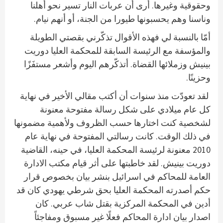
وحقوقية وغيرها. أرى أن عربات النار تسير نحو أهلنا
وناسنا وهم يحسبونها طيورا من الجنة، أو أنهم نيام.
أمّا بالنسبة لي فهذه الأقوال تذكّرني بقصتي الطويلة
والمؤسفة مع الرئيسة السابقة للمحكمة العليا دوريت
بينيش وزملائها القضاة. أتذكّرهم اليوم وأشعر مستفَزًا
وحزينًا.
لقد تعودّت منذ سنوات أن أكتب مقالي الأخير في نهاية
كل عام ميلادي على شكل رسالة مفتوحة معنونة
لشخصية كنت اختارها حسب الظروف ولأهمية مضمونها
في ذلك الوقت. كانت رسالتي المفتوحة في نهاية عام
2010 معنونة لرئيسة المحكمة العليا، في حينه، القاضية
دوريت بينيش. لقد خاطبتها على أثر قيام مكتب الادارة
العامة للمحاكم في اسرائيل بنشر بيان بخصوص قرار
حكم أصدرته المحكمة العليا بحق شرطي يهودي كان قد
أدين في المحكمة المركزية بقتل شاب عربي. كان
اصدار بيان ادارة المحاكم فعلًا غير مسبوق ومفاجئاً