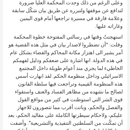
وعلى الرغم من ذلك وجدت المحكمة العليا ضرورة
لتدافع عن موقفها ولتبرره عن طريق بيان شكّل سابقة
وعلامة فارقة في مسيرة تراجعها أمام قوى اليمين
وغاراته عليها.
استهجنتُ وقتها في رسالتي المفتوحة خطوة المحكمة
وقلت: “أن تضطروا لاصدار بيان في مثل هذه القضية هو
أمر يشير الى اهتزاز مكانة المحاكم والقضاء بشكل عام
في هذه الدولة. انها اشارة على ضعفكم ودليل لفهمكم
الخاطيء لما يجري منذ أعوام طويلة داخل المجتمع
الاسرائيلي وداخل منظومة الحكم. لقد انهارت أسس
هذه المنظومة القيمية وتراجعت فيها سلطة القانون
لصالح ما نشهده من مظاهر الفساد والعنف واستقواء
قوى الشر التي استوطنت في كثير من مواقع القول
والفصل والحكم، وباتت أقرب مما تتصورون للاجهاز
عليكم، ولاحكام سيطرتها الكاملة على مقاليد الحكم، بعد
أن تمكّنت من السلطتين التنفيذية والتشريعية”. وأضفت