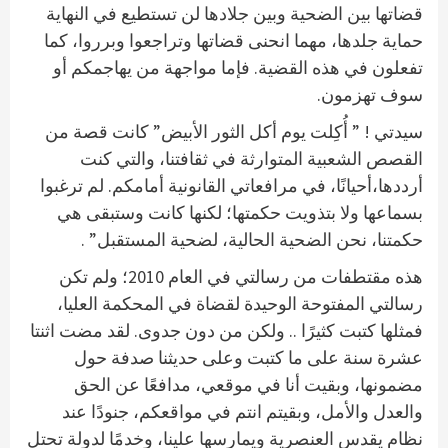
قضاتها بين الضحية وبين جلادها لن تستطيع في النهاية
حماية جلدها، مهما انحنى قضاتها وتراجعوا وبرروا، كما
تفعلون في هذه القضية. فإما مواجهة من يهاجمكم أو
سوف تهزمون.
سيدتي ! ” أُكِلت يوم أكل الثور الأبيض” كانت قصة من
القصص الشعبية المتوارثة في ثقافتنا، والتي كنت
أرددها،أحيانًا، في مرافعاتي القانونية أمامكم. لم ترغبوا
بسماعها ولا بتذويت حكمتها؛ لكنها كانت وستبقى هي
حكمتنا، نحن الضحية الحالية، لضحية المستقبل” .
هذه مقتطفات من رسالتي في العام 2010؛ ولم تكن
رسالتي المفتوحة الوحيدة لقضاة في المحكمة العليا،
فمثلها كتبت كثيرًا .. ولكن من دون جدوى. لقد مضت اثنتا
عشرة سنة على ما كتبت وعلى حديثنا صدفة حول
مضمونها، وبقيت أنا في موقعي، مدافعًا عن الحق
والعدل والأمل، وبقيتم انتم في مواقعكم، جنودًا عند
نظام يقدس العنصرية ويمارسها علينا، وخدمًا لدولة تحتل