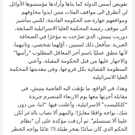
تقويض أسس الدولة كما بناها وأرادها مؤسسوها الأوائل.
لن أتطرق الى مواقف المئات ممن ابدوا مخاوفهم
ومواقفهم جهارة ضد الحكومة القادمة، لكنني سأشير
الى موقف رئيسة المحكمة العليا الاسرائيلية السابقة،
دوريت بينيش، الذي صرّحت به مؤخرًا في الصحافة
العبرية. سأفعل ذلك لسببين ، أوّلهما شخصي، وثانيهما،
لأنها تنطق عمليًا باسم آخر المعاقل المطلوب “رأسها”
والاجهاز عليها من قبل الحكومة المقبلة، وأعني
المنظومة القضائية بكل فروعها، وفي مقدمتها المحكمة
العليا الاسرائيلية.
وهذا، في الواقع، ما نوّهَت اليه القاضية بينيش، في
مقابلة أجرتها معها يوم الاربعاء المنصرم جريدة
“كلكليست” الاسرائيلية، وأعلنت فيها: “اننا، من دون
شك، نواجه واقعًا مغايرًا؛ والمهم ألا نصاب بالذعر لكن
علينا ألا نستسلم”. ثم أردفت مؤكدة على أن “نظام
الحكم الذي كان سائدًا بفخر طيلة 75 عامًا يواجه الخطر