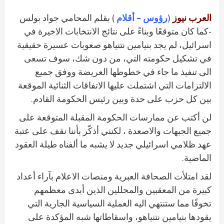
العرب نيوز
(
رؤوس – أقلام
) بقلم المحامي جواد بولس
-كما كان متوقعًا وبناءً على نتائج الانتخابات الاخيرة في
اسرائيل، لم يجد بنيامين نتنياهو صعوبات عسيرة حقيقية
في تشكيل حكومته التي، من دون شك، سوف تسعى
الى تنفيذ ما جاء في خطوطها العريضة ووفق جميع
الالتزامات التي اشتملت عليها الاتفاقات الثنائية الموقعة
بين كل حزب على حدة وبين رئيس الحكومة القادم.
لن أكتب عن ممارسات الحكومة المقبلة المتوقعة على
جميع الجبهات والاصعدة ، لكنني أذكّر بأننا نقف على عتبة
عهد ظلامي اسرائيلي جديد لا يشبه ما ألفناه طيلة العقود
الماضية.
لقد امتلأت الصحافة العبرية ومنصات الاعلام بآراء أعداد
كبيرة من المعقبين والمحللين الذين أبدى معظمهم
تخوفًا مما ستنتهي اليه العملية السياسية الجارية التي
يقودها بنيامين نتنياهو، واسقاطاتها شبه المؤكدة على