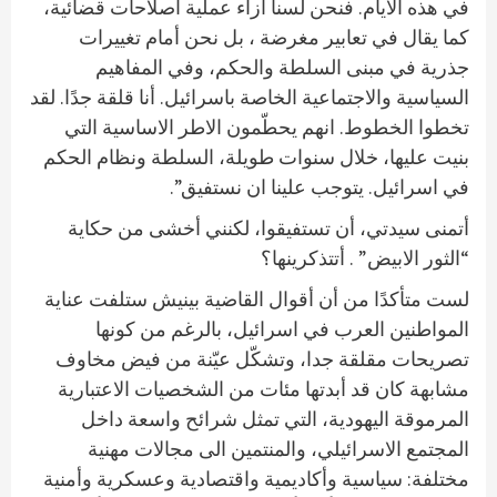
في هذه الايام. فنحن لسنا ازاء عملية اصلاحات قضائية،
كما يقال في تعابير مغرضة ، بل نحن أمام تغييرات
جذرية في مبنى السلطة والحكم، وفي المفاهيم
السياسية والاجتماعية الخاصة باسرائيل. أنا قلقة جدًا. لقد
تخطوا الخطوط. انهم يحطّمون الاطر الاساسية التي
بنيت عليها، خلال سنوات طويلة، السلطة ونظام الحكم
في اسرائيل. يتوجب علينا ان نستفيق”.
أتمنى سيدتي، أن تستفيقوا، لكنني أخشى من حكاية
“الثور الابيض” . أتتذكرينها؟
لست متأكدًا من أن أقوال القاضية بينيش ستلفت عناية
المواطنين العرب في اسرائيل، بالرغم من كونها
تصريحات مقلقة جدا، وتشكّل عيّنة من فيض مخاوف
مشابهة كان قد أبدتها مئات من الشخصيات الاعتبارية
المرموقة اليهودية، التي تمثل شرائح واسعة داخل
المجتمع الاسرائيلي، والمنتمين الى مجالات مهنية
مختلفة: سياسية وأكاديمية واقتصادية وعسكرية وأمنية