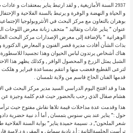
2937 السنة الأمازيغية , و لقد ارتبط يناير بمعتقدات و عاد
و الحياة و النهضة و الوفرة و يرتبط بالسنة الفلاحية و ال
بوهران بالتعاون مع مركز البحث في الأنثروبولوجيا الإجتماع
عنوان ” يناير عادات وتقاليد ” متحف زبانة معرض اللوحات ا
الوهرانية ” بالإضافة إلى معرض الإصدارات مركز البحث العل
بذات الشأن أفادت مديرة قصر الفنون و المعارض الدكتورة و
هناك أشخاص يرتدون لباس الحيوان وهذا تجسيدا للاسطورة الت
الشبل يمثل الزرع و المحصول الوافر , وكذلك يظهر هذا الاح
قدمها الفنان الحاج قاسم من ولاية تلمسان .
هذا و قد افتتح اليوم الدراسي السيد مدير مركز البحث في الأن
هشام صقال الذي رحب بالحضور حيث قدم كلمة وجيزة عن المناس
هذا وقدمت عدة مداخلات قيمة تلاها نقاش مفتوح حيث ترأس
حول :” يناير عند بني سنوس بتمسان , أما أ.د نبية حضرية داد
شعر الملحون”, د. نسيمة حميدة يناير” بوابة السنة الفلاحية
ترأست الجلسةالثانية : أ.د نادية سماش و المقررة د.لامية ف