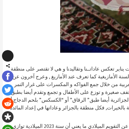
 يناير تعكس عاداتــنا وتقاليدنا و هي لا تقتصر على منطقة
لسنة الأمازيغية كما تعرف عند الأمازيغ , وعرج آخرون عن
لغربية من خلال جمع الفواكه و المكسرات على غرار التمر
قفف صغيرة و توزع على الأطفال و تجمع وتقدم أيضا بطبق
لجزائرية أيضا طبق” الرقاق” أو “الكسكس” بلحم الدجاج أو
الخيرات, فكل منطقة بالجزائر وعاداتها في إعداد المائدة
و يتزامن حلول السنة الأمازيغية مع اليوم 12جانفي من بداية السنة الميلادية و التقويم الأمازيغي يزيد تسعمائة و خمسين سنة عن التقويم الميلادي ما يعني أن سنة 2023 الميلادية توازي