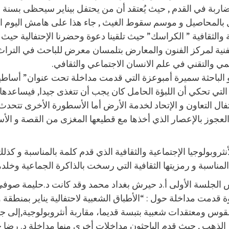
ات ضاربة في القدم , حيث يُعتقد أن من يحتفل بيناير سيحظى بسنة سعي
إحتفال بالمحاصيل و موسم سقوط الغيث , جاء هذا على هامش اليوم
ية والثقافية ” الكراسك” حيث تلقينا دعوة وحضرنا الإحتفالية 
لفنية لمركز الفنون والمعارض بتلمسان معرض للباحث في التراث 
مي والتقني في علم الانسان الاجتماعي والثقافي.
 الباحثة سميرة أمبوعزة التي قدمت مداخلة تحت عنوان” أساطير 
ي تحكي أن اللبؤة الحامل كان يجب أن تتغذى جيدا, فيساعدها ال
تفال التعاون و الإتحاد لخدمة الأرض أما الأسطورة الأخرى تتح
ثروبولوجيا الإجتماعية والثقافية الذي قدم كلمة بالمناسبة و كذ
بة و رمزيتها الثقافية التي رسخت بالذاكرة الجماعية وخلدها ا
 الجلسة الأولى أ.د حيرش بغداد محمد وقد كانت د.حليمة صوف
وة قدمت مداخلة حول : “الأطباق الشعبية لاحتفالية يناير بمنطقة
 طقوس ومعتقدات شعبية بتبسة قديما، مقاربة أنثروبولوجية,إلى ج
ار الذهب , حيث قدم الباحثون مداخلات أخرى منها مداخلة د. رض