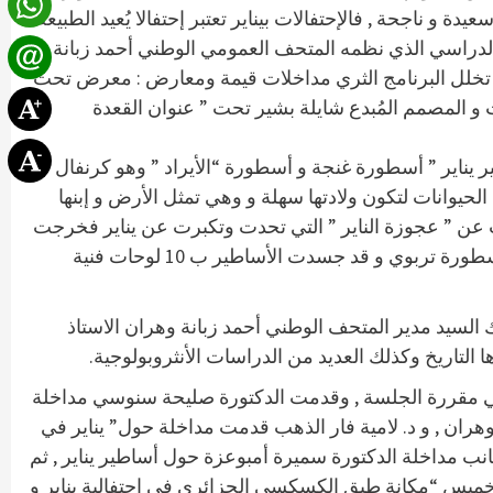
دة و ناجحة , فالإحتفالات بيناير تعتبر إحتفالا يُعيد الطبيعة
 الدراسي الذي نظمه المتحف العمومي الوطني أحمد زبانة
حيث تخلل البرنامج الثري مداخلات قيمة ومعارض : معرض تحت
و المصمم المُبدع شايلة بشير تحت ” عنوان القعدة
يناير ” أسطورة غنجة و أسطورة “الأيراد ” وهو كرنفال
حيوانات لتكون ولادتها سهلة و وهي تمثل الأرض و إبنها
دث عن ” عجوزة الناير ” التي تحدت وتكبرت عن يناير فخرجت
لترعى القطيع فغضب منها و انتقم بمساعدة فبراير و هلكت العجوز بالإعصار الذي أخذها مع قطيعها المغزى من القصة و الأسطورة تربوي و قد جسدت الأساطير ب 10 لوحات فنية
لك السيد مدير المتحف الوطني أحمد زبانة وهران الاستاذ
لتاريخ وكذلك العديد من الدراسات الأنثروبولوجية.
ي مقررة الجلسة , وقدمت الدكتورة صليحة سنوسي مداخلة
 وهران , و د. لامية فار الذهب قدمت مداخلة حول” يناير في
انب مداخلة الدكتورة سميرة أمبوعزة حول أساطير يناير , ثم
ا خميس “مكانة طبق الكسكسي الجزائري في احتفالية يناير و