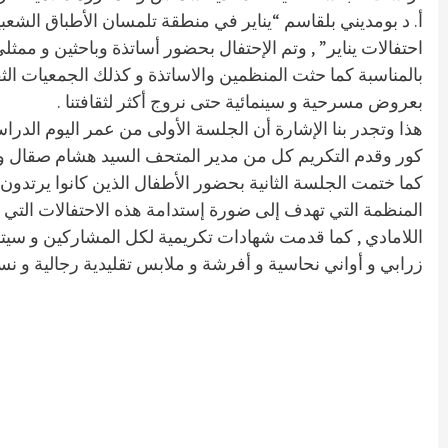
أ. د بومديني بلقاسم “يناير في منطقة تلمسان الأطباق الشعب
احتفالات يناير” , وتم الإحتفال بحضور أساتذة وباحثين و م
بالمناسبة كما حثت المنظمين والاساتذة و كذلك الجمعيات الثقاف
بعروض مسرحية و سينمائية حتى نروج أكثر لثقافتنا .
هذا وتجدر بنا الإشارة أن الجلسة الأولى من عمر اليوم الدر
كور وقدم التكريم كل من مدير المتحف السيد هشام صقال و عمي
كما ختمت الجلسة الثانية بحضور الأطفال الذين كانوا يرتدو
المنظمة التي تهدف إلى ضورة إستدامة هذه الاحتفالات التي توا
اللامادي , كما قدمت شهادات تكريمية لكل المشاركين و سيت
زرابي و أواني نحاسية و أفرشة و ملابس تقليدية رجالية و نسا