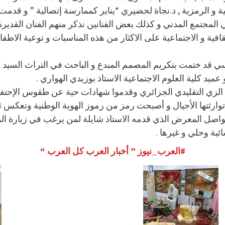
ية و الرمزية , د.نجاة لحضيري “يناير كممارسة إتصالية ” و قد
مثلي المجتمع المدني و كذلك بعض الفنانين نذكر منهم الفنان ال
ية و الاجتماعية على الاكثار من هذه المناسبات و توعية الاطفال ب
اسي قد ختمت بتكريم المصمم المبدع و الباحث في التراث السيد ش
د كلية العلوم الاجتماعية الاستاذ بوزيدي الهواري .
ن الزي التقليدي الجزائري وقدموا شهادات حية عن طقوس الإحتف
رثتها الأجيال و أصبحت رمز من رموز الهوية الوطنية وتعكس ثقافت
واصل المعرض الذي قدمه الاستاذ شايلة لمن يرغب في زيارة ال
ئية وحلي و غيرها .
#العرب_نيوز ” أخبار العرب كل العرب “