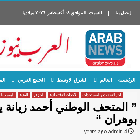
إتصل بنا
|
السبت
،
الموافق
٠٨
أغسطس
٢٠٢٦
ميلاديا
Ski
الرئيسية
العالم
الشرق الاوسط
الخليج العربي
الم
t
conten
اخر الاحداث والمستجدات
الاحداث الاقتصادية
الجزائر
الفنية
المغرب ال
” المتحف الوطني أحمد زبانة يح
بوهران “
admin
4 years ago