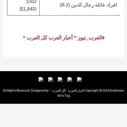
$502
افراد عائلة رجال الدين (R-2)
($1,843)
#العرب_نيوز ” أخبار العرب كل العرب “
Copyright © 2019 Arabnews اخبار العرب - كل العرب - . All Rights Reserved. Designed by
AmcTag