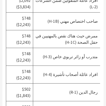
أفراد عائلة المنقولين ضمن الشركات
$2,092
($3,834)
(L-2)
$748
صاحب اختصاص مهني (H-1B)
($2,243)
ممرض حيث هناك نقص بالمهنيين في
$748
حقل الصحة (H-1C)
($2,243)
$748
متدرب أو زائر تربوي خاص (H-3)
($2,243)
$748
افراد عائلة أصحاب تأشيرة (H-4)
($2,243)
$502
رجال الدين (R-1)
($1,843)