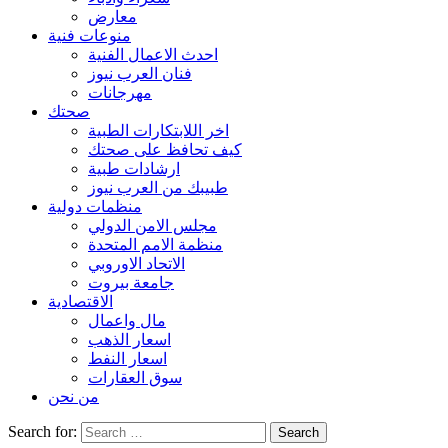
معارض
منوعات فنية
احدث الاعمال الفنية
فنان العرب نيوز
مهرجانات
صحتك
اخر اللابتكارات الطبية
كيف تحافظ على صحتك
ارشادات طبية
طبيبك من العرب نيوز
منظمات دولية
مجلس الامن الدولي
منظمة الامم المتحدة
الاتحاد الاوروبي
جامعة بيروت
الاقتصادية
مال واعمال
اسعار الذهب
اسعار النفط
سوق العقارات
من نحن
Search for: