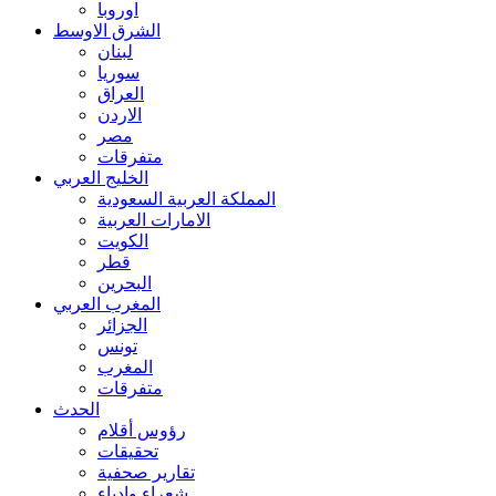
اوروبا
الشرق الاوسط
لبنان
سوريا
العراق
الاردن
مصر
متفرقات
الخليج العربي
المملكة العربية السعودية
الامارات العربية
الكويت
قطر
البحرين
المغرب العربي
الجزائر
تونس
المغرب
متفرقات
الحدث
رؤوس أقلام
تحقيقات
تقارير صحفية
شعراء وادباء