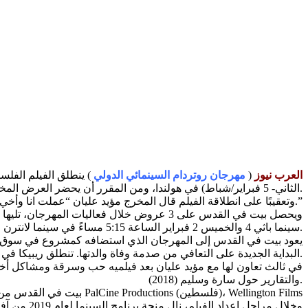
العرب نيوز
(
مهرجان روتردام السينمائي الدولي
الثاني- 5 فبراير/شباط) في هولندا، ومن المقرر أن يحضر العرض المخرج مؤيد عليان، والكاتب رامي عليان، ومايلي لوك وشهرزاد مخول فارل من فريق تمثيل الفيلم.
وتعقيبًا على انطلاقة الفيلم قال المخرج مؤيد عليان “عملت انا وأخي على صناعة هذا الفيلم شديد الخصوصية متأثرين بذكرى والدينا وجدتنا وملهمين بقصص صمودهم وبقائهم.”
سينما باثي 4 والخميس 2 فبراير الساعة 5:15 مساءً في سينما لانترن فينستر 5.
البداية الجديدة على التعافي من صدمة وفاة والدتها. تنطلق ريبيكا في رحلة غامضة لاستكشاف خبايا منزل جدها، وتغوص في أعماق أسراره والجانب السحري من مدينة القدس.
والتقارير حول سارة وسليم (2018).
بيت في القدس من بطولة 