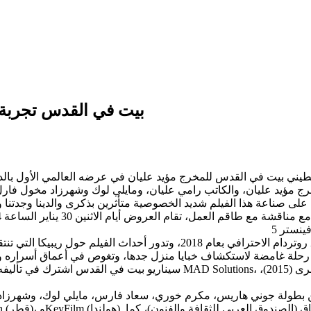
بيت في القدس تجربة 
يعود بيت في القدس إلى المهرجان الذي استضافه كمشروع في سوق روتردام الاحت
سيناريو بيت في القدس اشترك في تأليفه مؤيد عليان مع رامي موسى عليان، وت
جوني هاريس، مكرم خوري، سعاد فارس، مايلي لوك، وشهرزاد مخول فارل، وهو إنتاج مشترك بي