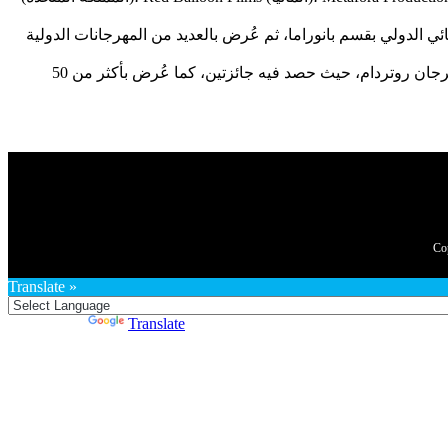
الدولي بقسم بانوراما، ثم عُرض بالعديد من المهرجانات الدولية
فيلمه التالي التقارير حول سارة وسليم، والذي شاركت في بطولته النجمة الفلسطينية ميساء عبد الهادي، سجل عرضه العالمي الأول في مهرجان روتردام، حيث حصد فيه جائزتين، كما عُرض بأكثر من 50
Translate »
Powered by
Translate