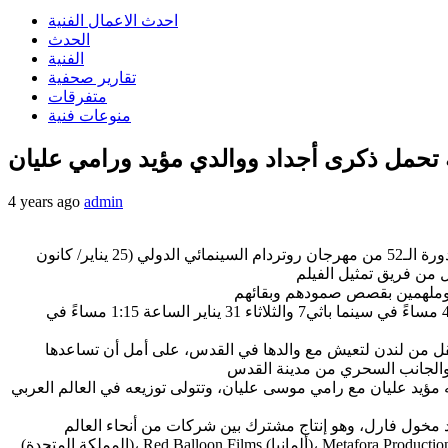
احدث الاعمال الفنية
الحدث
الفنية
تقارير صحفية
متفرقات
منوعات فنية
تحمل ذكرى أجداد ووالدي مؤيد ورامي عليان
4 years ago
admin
) ينطلق الفيلم الفلسطيني بيت في القدس للمخرج مؤيد عليان في عرضه العالمي الأول بالدورة الـ52 من مهرجان روتردام السينمائي الدولي (25 يناير/ كانون
ويحصل بيت في القدس على 3 عروض خلال فعاليات المهرجان، تليها مع مناقشة مع طاقم العمل، تقام العروض أيام الاثنين 30 يناير الساعة 4 مساءً في سينما باثي7 والثلاثاء 31 يناير الساعة 1:15 مساءً في
رافي بعام 2018، وتدور أحداث الفيلم حول ريبيكا التي تنتقل من لندن لتعيش مع والدها في القدس، على أمل أن تساعدها
تولى توزيعه في العالم العربي MAD Solutions، في ثالث تعاون لها مع مؤيد عليان بعد فيلميه حب وسرقة ومشاكل أخرى (2015)،
ن شركات من أنحاء العالم PalCine Productions (فلسطين)، Wellington Films
(المملكة المتحدة)، Red Balloon Films (ألمانيا)، Metafora Production (قطر)، وKeyFilm (هولندا). وخلال مراحل إعداد الفيلم، نال منحة برنامج السينما لعام 2019 من آفاق (الصندوق العربي للثقافة والفنون)، كما