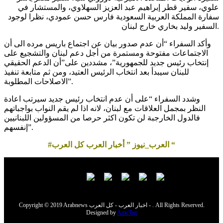
علوي، سفير قطر إبراهيم عبد العزيز السهلاوي، والمستشار في
سفارة المملكة العربية السعودية فارس حسن عمودي، نظرا لوجود
السفير وليد بخاري خارج لبنان.
وأكد السفراء “أن عدم صدور بيان عن اجتماع باريس مرده الى أن
الاجتماعات مفتوحة ومستمرة من أجل دعم لبنان والتشجيع على
إنتخاب رئيس جديد للجمهورية”، مشددين على”أن الدعم الحقيقي
للبنان سيبدأ بعد انتخاب الرئيس العتيد، ومن ثم متابعة تنفيذ
الاصلاحات المطلوبة”.
وشدد السفراء “على أن عدم انتخاب رئيس جديد سيرتب اعادة
النظر بمجمل العلاقات مع لبنان، لانه اذا لم يقم النواب بواجباتهم
فالدول الخارجبة لن تكون اكثر حرصا من المسؤولين اللبنانيين
إنفسهم”.
#العرب_نيوز ” أخبار العرب كل العرب “
Copyright © 2019 Arabnews اخبار العرب - كل العرب - . All Rights Reserved.
Designed by
AmcTag