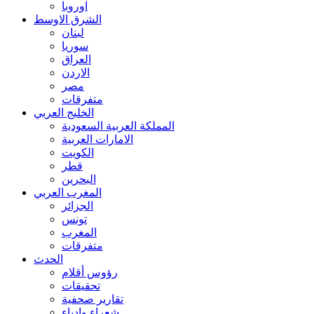
اوروبا
الشرق الاوسط
لبنان
سوريا
العراق
الاردن
مصر
متفرقات
الخليج العربي
المملكة العربية السعودية
الامارات العربية
الكويت
قطر
البحرين
المغرب العربي
الجزائر
تونس
المغرب
متفرقات
الحدث
رؤوس أقلام
تحقيقات
تقارير صحفية
شعراء وادباء