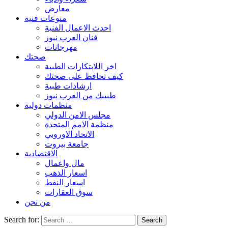
معارض
منوعات فنية
احدث الاعمال الفنية
فنان العرب نيوز
مهرجانات
صحتك
اخر اللابتكارات الطبية
كيف تحافظ على صحتك
ارشادات طبية
طبيبك من العرب نيوز
منظمات دولية
مجلس الامن الدولي
منظمة الامم المتحدة
الاتحاد الاوروبي
جامعة بيروت
الاقتصادية
مال واعمال
اسعار الذهب
اسعار النفط
سوق العقارات
من نحن
Search for: