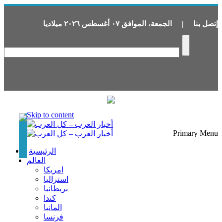
إتصل بنا
|
الجمعة
،
الموافق
٠٧
أغسطس
٢٠٢٦
ميلاديا
Skip to content
Primary Menu
الرئيسية
العالم
امريكا
استراليا
بريطانيا
كندا
المانيا
فرنسا