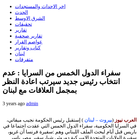
اخر الاحداث والمستجدات
الحدث
الشرق الاوسط
تحقيقات
تقارير
تقارير صحفية
عواصم القرار
كتاب وتقارير
لبنان
متفرقات
سفراء الدول الخمس من السرايا : عدم
انتخاب رئيس جديد سيرتب اعادة النظر
بمجمل العلاقات مع لبنان
3 years ago
admin
العرب نيوز
(
بيروت – لبنان
) إستقبل رئيس الحكومة نجيب ميقاتي،
في السرايا الحكومية، سفراء الدول الخمس التي عقدت اجتماعا في
باريس قبل أيام لبحث الملف اللبناني وهم :سفيرة فرنسا آن غريو،
سفيرة الولايات المتحدة الاميركية دوروثي شيا، سفير مصر ياسر