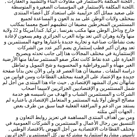
, اللجنة المكلفة بالاستثمار في مقاولات البناء والتشييد و العقارات ,
اللجنة المكلفة بالاستثمار في المؤسسات الصغيرة و المتوسطة.
على صعيد مماثل أكد حزايمية على استعداد كل أعضاء المنتدى
بمختلف ولايات الوطن على مد يد العون و المساعدة لجميع
المستثمرين المنخرطين مضيفا ان تنظيمهم أصبح معمما بمكاتب
خارج وداخل الوطن منها مكتب بفرنسا , تركيا, كندا,أمريكا و 22 ولاية
منها ولاية وهران التي تعد بوابة الغرب الجزائري وهم يسعون لإعادة
بعث نشاطات صناعية و تجارية جديدة باعتبارها وجهة المستثمرين و
تعد وهران أكبر قطب إستثماري يضم أكبر عدد من الشركات
الإستثمارية في مختلف المجالات هذا إلى جانب تحدثه وبصريح
العبارة على عدة نقاط كانت تعكر صفو المستثمر سابقا منها الأرضية
الغير مهيأة و البيروقراطية و المحسوبية و شح التمويل و تماطل
دراسة الملفات , مضيفا أن هذا العصر قد ولى و الآن نحن بدأنا صفحة
جديدة مع الإعتماد على الرقمنة بمختلف القطاعات وسن قوانين من
شأنهاأن تحرك المشهد الإقتصادي , حيث جاء هذا المنتدى من أجل لم
شمل المستثمرين و الإقتصاديين الجزائريين لاسيما أصحاب
الشركات و المستثمرين الشباب و الهدف من تأسيسه هو خدمة
مصالح الوطن أولا يليه المستثمر و المتعامل الإقتصادي باعتباره لم
يستفد من الدعم و المرافقة الفعلية فيما سبق من طرف بعض
الجهات التي مثلته .
ومن بين أهداف المنتدى المساهمة في تعزيز روابط التعاون و
التنسيق بين رجال الأعمال و المستثمرين و الشركات العمومية في
مختلف القطاعات الاقتصادية من أجل النهوض بالاقتصاد الوطني ,
تأسيس مشاريع استثمارية مشتركة بين كل المستثمرين الجزائريين