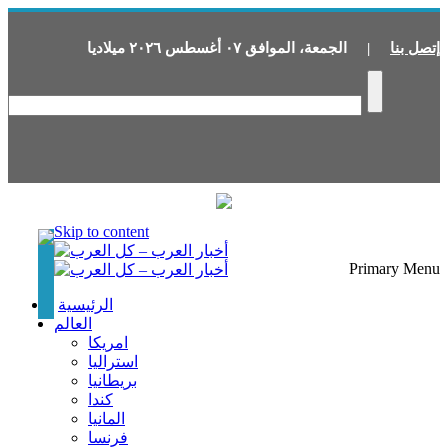
إتصل بنا
|
الجمعة
،
الموافق
٠٧
أغسطس
٢٠٢٦
ميلاديا
Skip to content
Primary Menu
الرئيسية
العالم
امريكا
استراليا
بريطانيا
كندا
المانيا
فرنسا