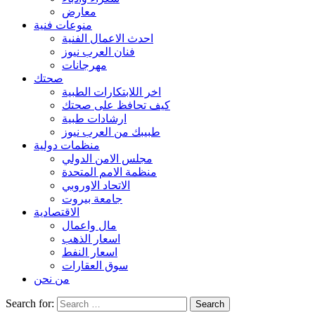
معارض
منوعات فنية
احدث الاعمال الفنية
فنان العرب نيوز
مهرجانات
صحتك
اخر اللابتكارات الطبية
كيف تحافظ على صحتك
ارشادات طبية
طبيبك من العرب نيوز
منظمات دولية
مجلس الامن الدولي
منظمة الامم المتحدة
الاتحاد الاوروبي
جامعة بيروت
الاقتصادية
مال واعمال
اسعار الذهب
اسعار النفط
سوق العقارات
من نحن
Search for: