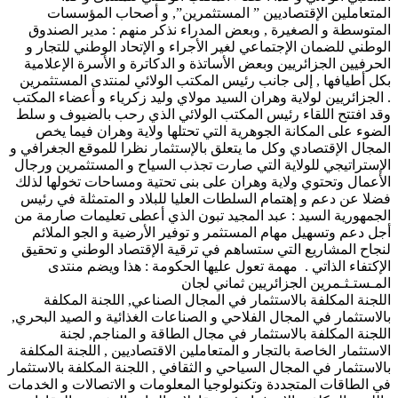
المتعاملين الإقتصاديين ” المستثمرين”, و أصحاب المؤسسات
المتوسطة و الصغيرة , وبعض المدراء نذكر منهم : مدير الصندوق
الوطني للضمان الإجتماعي لغير الأجراء و الإتحاد الوطني للتجار و
الحرفيين الجزائريين وبعض الأساتذة و الدكاترة و الأسرة الإعلامية
بكل أطيافها , إلى جانب رئيس المكتب الولائي لمنتدى المستثمرين
الجزائريين لولاية وهران السيد مولاي وليد زكرياء و أعضاء المكتب .
وقد افتتح اللقاء رئيس المكتب الولائي الذي رحب بالضيوف و سلط
الضوء على المكانة الجوهرية التي تحتلها ولاية وهران فيما يخص
المجال الإقتصادي وكل ما يتعلق بالإستثمار نظرا للموقع الجغرافي و
الإستراتيجي للولاية التي صارت تجذب السياح و المستثمرين ورجال
الأعمال وتحتوي ولاية وهران على بنى تحتية ومساحات تخولها لذلك
فضلا عن دعم و إهتمام السلطات العليا للبلاد و المتمثلة في رئيس
الجمهورية السيد : عبد المجيد تبون الذي أعطى تعليمات صارمة من
أجل دعم وتسهيل مهام المستثمر و توفير الأرضية و الجو الملائم
لنجاح المشاريع التي ستساهم في ترقية الإقتصاد الوطني و تحقيق
الإكتفاء الذاتي . مهمة تعول عليها الحكومة : هذا ويضم منتدى
المـستـثـمرين الجزائريين ثماني لجان
اللجنة المكلفة بالاستثمار في المجال الصناعي, اللجنة المكلفة
بالاستثمار في المجال الفلاحي و الصناعات الغذائية و الصيد البحري,
اللجنة المكلفة بالاستثمار في مجال الطاقة و المناجم, لجنة
الاستثمار الخاصة بالتجار و المتعاملين الاقتصاديين , اللجنة المكلفة
بالاستثمار في المجال السياحي و الثقافي , اللجنة المكلفة بالاستثمار
في الطاقات المتجددة وتكنولوجيا المعلومات و الاتصالات و الخدمات