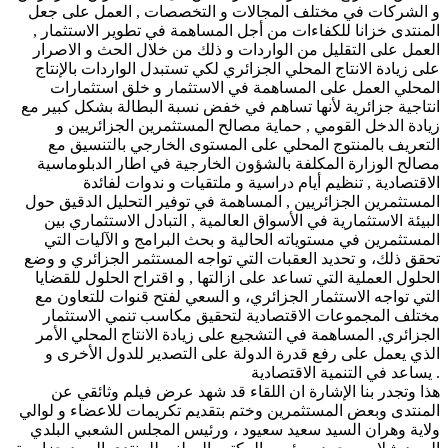
و الشركات في مختلف المجالات و التخصصات , العمل على جعل
المنتدى خزانا للكفاءات من أجل المساهمة في تطوير الاستثمار ,
العمل على التقليل من الواردات و ذلك من خلال الحث و الاصرار
على زيادة الانتاج المحلي الجزائري لكي تستبدل الواردات بالإنتاج
المحلي العمل على المساهمة في الاستثمار و خلق استثمارات
انتاجية جزائرية لأنها تساهم في خفض نسبة البطالة بشكل كبير مع
زيادة الدخل القومي , حماية مصالح المستثمرين الجزائريين و
التعريف بالمنتوج المحلي على المستوى الخارجي بالتنسيق مع
مصالح الوزارة المكلفة بالشؤون الخارجية في اطار الدبلوماسية
الاقتصادية , تنظيم أيام دراسية و ملتقيات و ندوات لفائدة
المستثمرين الجزائريين , المساهمة في توفير التحليل الدقيق حول
البيئة الاستثمارية في الأسواق العالمية , التبادل الاستثماري بين
المستثمرين في مستوياته الحالية و بحث البرامج و الآليات التي
تحقق ذلك، و تحديد العقبات التي تواجه المستثمر الجزائري و وضع
الحلول العملية التي تساعد على ازالتها , و اقتراح الحلول للقضايا
التي تواجه الاستثمار الجزائري، و السعي لفتح قنوات للتعاون مع
مختلف المجموعات الاقتصادية لتحقيق مكاسب تنمي الاستثمار
الجزائري, المساهمة في التشجيع على زيادة الانتاج المحلي الأمر
الذي يعمل على رفع قدرة الدولة على التصدير للدول الأخرى و
يساعد في التنمية الاقتصادية .
هذا وتجدر بنا الإشارة ان اللقاء قد شهد عرض فيلم وثائقي عن
المنتدى وبعض المستثمرين وختم بتقديم تكريمات للاعضاء و لوالي
ولاية وهران السيد سعيد سعيود ، ورئيس المجلس الشعبي البلدي