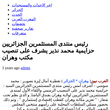
اخر الاحداث والمستجدات
الجزائر
الحدث
المغرب العربي
تحقيقات
تقارير صحفية
متفرقات
رئيس منتدى المستثمرين الجزائريين
حزايمية محمد نذير يشرف على تنصيب
مكتب وهران
3 years ago
admin
العرب نيوز
(
وهران * الجزائر
) تغطيـة آمال إيزة تصويـر : محمد
سوسي – أشرف أمس رئيس منتدى المستثمرين الجزائريين السيد :
حزايمية محمد نذير على التنصيب الرسمي واللقاء الأول لمنتدى
المستثمرين الجزائريين لولاية وهران بفندق الباشا, و الذي نظم تحت
شعار : ” تعزيز مكانة وهران كقطب إقتصادي إستثماري ” , وتم ذلك
بحضور ممثلي السلطات المحلية على رأسهم منتخبي المجلس
الشعبي الولائي و كذا أعضاء المكتب الوطني للمنتدى و كذا