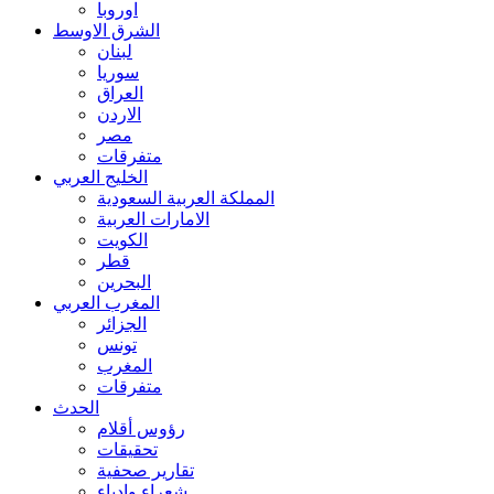
اوروبا
الشرق الاوسط
لبنان
سوريا
العراق
الاردن
مصر
متفرقات
الخليج العربي
المملكة العربية السعودية
الامارات العربية
الكويت
قطر
البحرين
المغرب العربي
الجزائر
تونس
المغرب
متفرقات
الحدث
رؤوس أقلام
تحقيقات
تقارير صحفية
شعراء وادباء