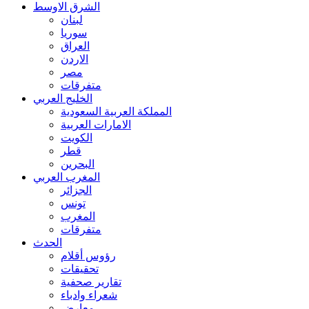
الشرق الاوسط
لبنان
سوريا
العراق
الاردن
مصر
متفرقات
الخليج العربي
المملكة العربية السعودية
الامارات العربية
الكويت
قطر
البحرين
المغرب العربي
الجزائر
تونس
المغرب
متفرقات
الحدث
رؤوس أقلام
تحقيقات
تقارير صحفية
شعراء وادباء
معارض