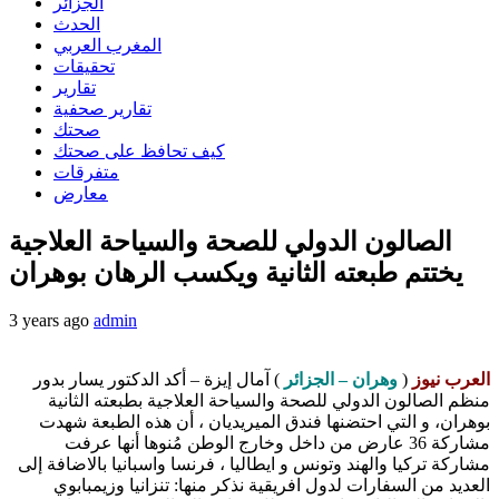
الجزائر
الحدث
المغرب العربي
تحقيقات
تقارير
تقارير صحفية
صحتك
كيف تحافظ على صحتك
متفرقات
معارض
الصالون الدولي للصحة والسياحة العلاجية
يختتم طبعته الثانية ويكسب الرهان بوهران
3 years ago
admin
العرب نيوز
(
وهران – الجزائر
) آمال إيزة – أكد الدكتور يسار بدور
منظم الصالون الدولي للصحة والسياحة العلاجية بطبعته الثانية
بوهران، و التي احتضنها فندق الميريديان ، أن هذه الطبعة شهدت
مشاركة 36 عارض من داخل وخارج الوطن مُنوها أنها عرفت
مشاركة تركيا والهند وتونس و ايطاليا ، فرنسا واسبانيا بالاضافة إلى
العديد من السفارات لدول افريقية نذكر منها: تنزانيا وزيمبابوي