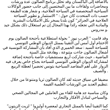
بالاضافة إلى الباكستان وقد تخلل برنامج الصالون عدة ورشات
ومحاضرات ولقاءات ما بين المختصين إلى جانب حضور الوكالات
السياحية المتخصصة في السياحة العلاجية، و شعار هذه الطبعة
حسب ذات المتحدث كان حول : ” الاستثمار و تطوير السياحة
العلاجية في الجزائر” كون بلدنا يسخر بكل الامكانيات البشرية
والمادية التي تجعله رائدا بهذا المجال إن تم استغلال ذلك بشكل جيد
و مدروس.
وقد قامت ” العرب نيوز ” بجولة استطلاعية بأجنحة الصالون يوم
الاختتام أول أمس أين التقينا بممثل الديوان الوطني التونسي
للسياحة السيد : سعد الخميري الذي أفاد بأن المشاركة التونسية في
أشغال الصالون جاءت متنوعة ، وهادفة مثل السنة
الماضية ، حيث شاركت أربع مستشفيات خاصة بأجنحة إضافة
لمشاركة الديوان الوطني التونسي للسياحة بجناح خاص يعرف فيه
الزوار على أهم المقاصد السياحية بتونس تحضيرا لعطلة الربيع
والصيف .
مضيفا في سياق حديثه لقد كان الصالون ثريا ومتنوعا من خلال
تنظيم العديد من الورشات العلمية القيمة.
وكان مناسبة جد هامة للقاء بين العاملين في المجالين الصحي
والسياحي لتبادل الأفكار والتجارب.
كما التقينا أيضا بالممثل التجاري لمعصرة أوليزوا ” لزيت الزيتون”