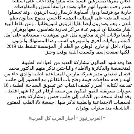
الكائن مقرها بمسرغين السيد بتقة ميلود وقد أجاب على أسئلتنا
بصدر رحب مشيرا انهم حاليا بصدد دراسة السوق والمفاوضات
جارية مع فرنسا ودول آسياوية لارسال زيت الزيتون ، وقد تحصلوا
السنة الماضية على الميدالية الذهبية كأحسن منتوج بصالون نظم
بلندن ، وهم يصدرون أيضا بقايا الزيتون لموريطانيا ، وعن نقاط البيع
أشار متحدثنا ان لديهم عدة مراكز تجارية يتعاملون معها بوهران
وأيضا بولايات أخرى مجاورة مثل عين تموشنت ، مستغانم على أمل
الانتشار بولايات أخرى والمهم هو كسب رضا المستهلك والزبون
سواء داخل أو خارج الوطن مع العلم أن المؤسسة تنشط منذ 2019
لكنها صنعت إسما وكسبت الثقة بوقت وجيز .
هذا وقد شهد الصالون مشاركة العديد من العيادات الطبيبة
المتخصصة والدكاترة والاطباء والباحثين نذكر منهم الدكتور محمد
أفضال صديقي مدير شركة مارلين للمساعدة الطبية والذي جاء من
الهند و قدم مداخلات قيمة وفتح باب النقاش مع الحضور إلى جانب
تقديمه لكتابه ” أسرار كشف النقاب عن تسويق السياحة الطبية ، 10
تعويذات تسويقية للنمو المكون من سبعة أرقام في 12 شهرا فقط ،
وقد أهدانا نسخة من الكتاب إلى جانب حضور ومشاركة بعض
الجمعيات الاجتماعية والطبية نذكر منها : جمعية لالا القلب المفتوح
الناشطة منذ سنوات بوهران .
#العرب_نيوز ” أخبار العرب كل العرب “