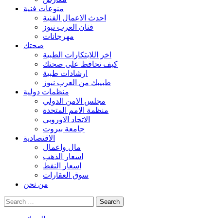
منوعات فنية
احدث الاعمال الفنية
فنان العرب نيوز
مهرجانات
صحتك
اخر اللابتكارات الطبية
كيف تحافظ على صحتك
ارشادات طبية
طبيبك من العرب نيوز
منظمات دولية
مجلس الامن الدولي
منظمة الامم المتحدة
الاتحاد الاوروبي
جامعة بيروت
الاقتصادية
مال واعمال
اسعار الذهب
اسعار النفط
سوق العقارات
من نحن
Search
for: