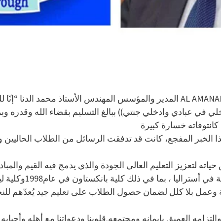
لي في عبادي وادخلي جنتي)) ببالغ التسليم بقضاء الله وقدره و
ا الخبر المفجع، كانت قد تدفقت الرسائل من الطلاب الحاليين وا
س حياته لتعزيز التعليم العالي الجودة والذي يدمج فيه القيم والمبا
بما في ذلك كلية بانكستاون في عام1998وكلية ليفربول في عام2002.
 وعمل بلا كلل لضمان حصول الطلاب على تعليم جيد يُعدّهم لل
والتزامه العميق بإيمانه ومجتمعه.قلوبنا ودعواتنا مع أهله وأحبا