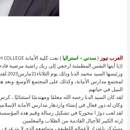
العرب نيوز
(
سدني – استراليا
) نعت كلية الأمانة AL AMANAH COLLEGE المدير والمؤسس المهندس الأستاذ محمد الدنا “إنّا لله وانا اليه راجعون ”
((يا أيتها النفس المطمئنة ارجعي إلى ربك راضية مرضية فادخ
ورئيسها السيد محمد الدنا وذلك يوم الثلاثاء21مارس2023.لقد كانتوفاته خسارة كبيرة
لمجتمع مدارس الأمانة، وكذلك على المجتمع الأوسع. وبعد هذ
النبيل في حياتهم.
لقد كان السيد الدنا رحمه الله معلمًا ومهندسًا استثنائيًا ، كر
وكان له دور فعال في إنشاء وازدهار مدارس الأمانة الإسلامية في أستراليا ، 
لقد لعب دورً ا محوريًا في تشكيل رسالة وقيم هذه المؤسسة
إرثه الكبير للأجيال القادمة من الطلاب والمعلمين.
وسيُذكر باعتزاز لأعماله اللطيفة ، وتواضعه الذي لا يتزعزع ، 