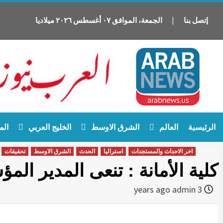
إتصل بنا
|
الجمعة
،
الموافق
٠٧
أغسطس
٢٠٢٦
ميلاديا
Ski
الرئيسية
العالم
الشرق الاوسط
الخليج العربي
الم
t
conten
اخر الاحداث والمستجدات
استراليا
الحدث
الشرق الاوسط
تحقيقات
كلية الأمانة : تنعى المدير الم
admin
3 years ago