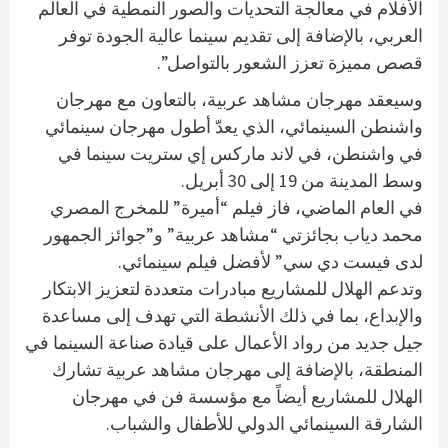
الأفلام في معالجة التحديات والصور النمطية في العالم
العربي، بالإضافة إلى تقديم سينما عالية الجودة توفر
قصص مميزة تعزز الشعور بالتواصل”.
وسيعقد مهرجان مشاهد عربية، بالتعاون مع مهرجان
واشنطن السينمائي، الذي يعدّ أطول مهرجان سينمائي
في واشنطن، في لاند ماركس إي ستريت سينما في
وسط المدينة من 19 إلى 30 أبريل.
في العام الماضي، فاز فيلم “أميرة” للمخرج المصري
محمد دياب بجائزتي “مشاهد عربية” و”جوائز الجمهور
لدى فيست دي سي” لأفضل فيلم سينمائي.
وتدعم الهلال للمشاريع مبادرات متعددة لتعزيز الابتكار
والإبداع، بما في ذلك الأنشطة التي تهدف إلى مساعدة
جيل جديد من رواد الأعمال على قيادة صناعة السينما في
المنطقة، بالإضافة إلى مهرجان مشاهد عربية تشارك
الهلال للمشاريع أيضاً مع مؤسسة فن في مهرجان
الشارقة السينمائي الدولي للأطفال والشباب.