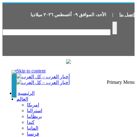
إتصل بنا
|
الأحد
،
الموافق
٠٩
أغسطس
٢٠٢٦
ميلاديا
Skip to content
Primary Menu
الرئيسية
العالم
امريكا
استراليا
بريطانيا
كندا
المانيا
فرنسا