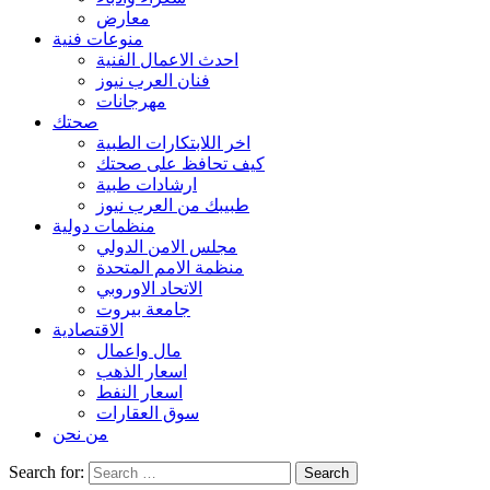
معارض
منوعات فنية
احدث الاعمال الفنية
فنان العرب نيوز
مهرجانات
صحتك
اخر اللابتكارات الطبية
كيف تحافظ على صحتك
ارشادات طبية
طبيبك من العرب نيوز
منظمات دولية
مجلس الامن الدولي
منظمة الامم المتحدة
الاتحاد الاوروبي
جامعة بيروت
الاقتصادية
مال واعمال
اسعار الذهب
اسعار النفط
سوق العقارات
من نحن
Search for: