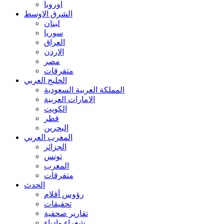
اوروبا
الشرق الاوسط
لبنان
سوريا
العراق
الاردن
مصر
متفرقات
الخليج العربي
المملكة العربية السعودية
الامارات العربية
الكويت
قطر
البحرين
المغرب العربي
الجزائر
تونس
المغرب
متفرقات
الحدث
رؤوس أقلام
تحقيقات
تقارير صحفية
شعراء وادباء