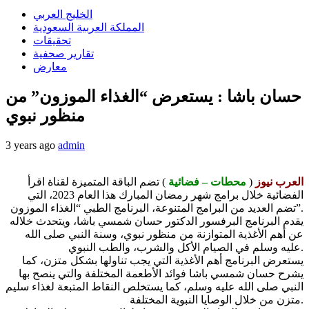
الخليج العربي
المملكة العربية السعودية
تحقيقات
تقارير صحفية
معارض
حسان باشا : يستعرض “الغذاء الموزون” من
منظور نبوي
3 years ago
admin
العرب نيوز
(
محطات – فضائية
) تضم الباقة المتميزة لقناة اقرأ
الفضائية خلال برامج شهر رمضان المبارك هذا العام 2023، التي
تضم العديد من البرامج المتنوعة، البرنامج الطبي “الغذاء الموزون”.
يقدم البرنامج البرفسور الدكتور حسان شمسي باشا، ويتحدث خلاله
عن أهم الأغذية المتوازنة من منظور نبوي، وسنة النبي صلى الله
عليه وسلم في الصيام الأكل والشرب، والطب النبوي.
يستعرض البرنامج أهم الأغذية التي يجب تناولها بشكل متزن، كما
يشرح حسان شمسي باشا فوائد الأطعمة المختلفة والتي ينصح بها
النبي صلى الله عليه وسلم، كما يستخلص النقاط المتبعة لغذاء سليم
متزن من خلال الوصايا النبوية المختلفة.