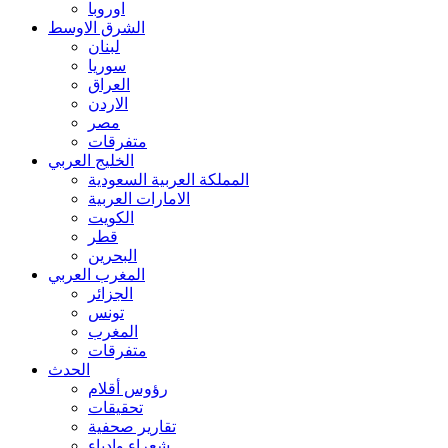
اوروبا
الشرق الاوسط
لبنان
سوريا
العراق
الاردن
مصر
متفرقات
الخليج العربي
المملكة العربية السعودية
الامارات العربية
الكويت
قطر
البحرين
المغرب العربي
الجزائر
تونس
المغرب
متفرقات
الحدث
رؤوس أقلام
تحقيقات
تقارير صحفية
شعراء وادباء