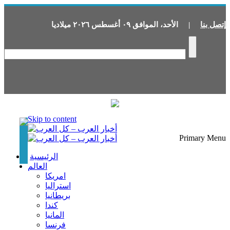
إتصل بنا
|
الأحد
،
الموافق
٠٩
أغسطس
٢٠٢٦
ميلاديا
Skip to content
Primary Menu
الرئيسية
العالم
امريكا
استراليا
بريطانيا
كندا
المانيا
فرنسا