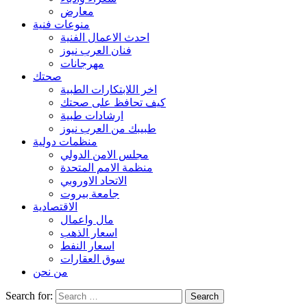
معارض
منوعات فنية
احدث الاعمال الفنية
فنان العرب نيوز
مهرجانات
صحتك
اخر اللابتكارات الطبية
كيف تحافظ على صحتك
ارشادات طبية
طبيبك من العرب نيوز
منظمات دولية
مجلس الامن الدولي
منظمة الامم المتحدة
الاتحاد الاوروبي
جامعة بيروت
الاقتصادية
مال واعمال
اسعار الذهب
اسعار النفط
سوق العقارات
من نحن
Search for: