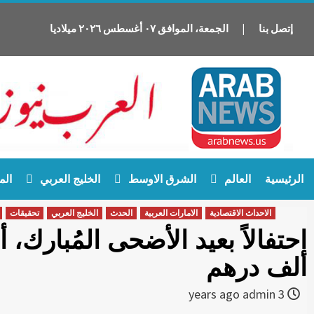
إتصل بنا
|
الجمعة
،
الموافق
٠٧
أغسطس
٢٠٢٦
ميلاديا
Ski
الرئيسية
العالم
الشرق الاوسط
الخليج العربي
الم
t
conten
الاحداث الاقتصادية
الامارات العربية
الحدث
الخليج العربي
تحقيقات
ألف درهم
admin
3 years ago