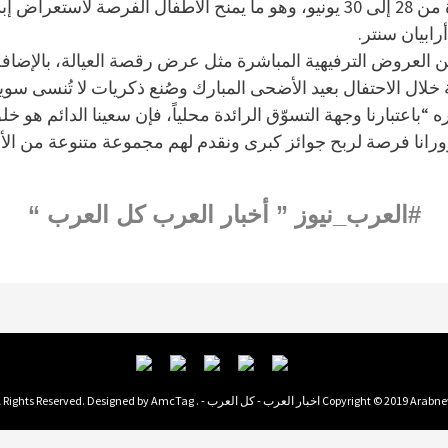
الورقية، فن الأوريغامي والمزيد من الترفيه، وذلك في الفترة من 28 إلى 30 يونيو،
رابيان سنتر.
ن العروض الترفيهية المباشرة مثل عرض رقصة العيالة، بالإضافة
ة خلال الاحتفال بعيد الأضحى المبارك وصُنع ذكريات لا تُنسى سوياً
 “باعتبارنا وجهة التسوّق الرائدة محلياً، فإن سعينا الدائم هو
نح زورانا فرصة لربح جوائز كبرى ونقدم لهم مجموعة متنوعة من 
#العرب_نيوز ” أخبار العرب كل العرب “
Copyright © 2019  اخبار العرب - كل العرب - . All Rights Reserved. Designed by
AmcTag