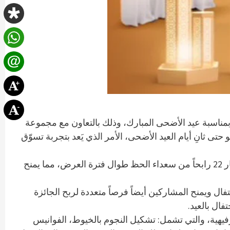
ه بمناسبة عيد الأضحى المبارك، وذلك بالتعاون مع مجموعة
ق في دبي، حيث يمنح المول زواره فرصة ربح جوائز رائعة تصل قيمتها إلى 200 ألف درهم في الفترة من 15 يونيو حتى ثانِ أيام العيد الأضحى، الأمر الذي يَعد بتجربة تسوّق
ويُمكن للمتسوقين الدخول في السحب عند التسوّق مقابل 200 درهم أو أكثر في أي من متاجر أرابيان سنتر، على أن يتم اختيار 22 رابحاً من سعداء الحظ طوال فترة العرض، مما يمنح
ال ويمنح المشاركين أيضاً فرصاً متعددة لربح الجائزة
يهية، والتي تشمل: تشكيل النجوم بالخيوط، الفوانيس