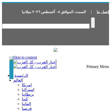
إتصل بنا
|
السبت
،
الموافق
٠٨
أغسطس
٢٠٢٦
ميلاديا
Skip to content
Primary Menu
الرئيسية
العالم
امريكا
استراليا
بريطانيا
كندا
المانيا
فرنسا