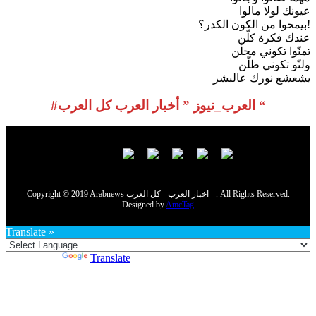
عيونك لولا مالوا
بيمحوا من الكون الكدر؟!
عندك فكرة كلّن
تمنّوا تكوني محلّن
ولنّو تكوني ظلّن
يشعشع نورك عالبشر
#العرب_نيوز ” أخبار العرب كل العرب “
Copyright © 2019 Arabnews اخبار العرب - كل العرب - . All Rights Reserved.
Designed by
AmcTag
Translate »
Powered by
Translate