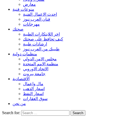
معارض
منوعات فنية
احدث الاعمال الفنية
فنان العرب نيوز
مهرجانات
صحتك
اخر اللابتكارات الطبية
كيف تحافظ على صحتك
ارشادات طبية
طبيبك من العرب نيوز
منظمات دولية
مجلس الامن الدولي
منظمة الامم المتحدة
الاتحاد الاوروبي
جامعة بيروت
الاقتصادية
مال واعمال
اسعار الذهب
اسعار النفط
سوق العقارات
من نحن
Search for: