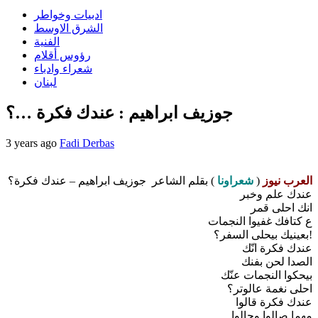
ادبيات وخواطر
الشرق الاوسط
الفنية
رؤوس أقلام
شعراء وادباء
لبنان
جوزيف ابراهيم : عندك فكرة …؟
3 years ago
Fadi Derbas
العرب نيوز
(
شعراونا
) بقلم الشاعر جوزيف ابراهيم – عندك فكرة؟
عندك علم وخبر
انك احلى قمر
ع كتافك غفيوا النجمات
بعينيك بيحلى السفر؟!
عندك فكرة انّك
الصدا لحن بفنك
بيحكوا النجمات عنّك
احلى نغمة عالوتر؟
عندك فكرة قالوا
مهما صالوا وجالوا