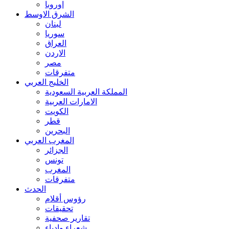
اوروبا
الشرق الاوسط
لبنان
سوريا
العراق
الاردن
مصر
متفرقات
الخليج العربي
المملكة العربية السعودية
الامارات العربية
الكويت
قطر
البحرين
المغرب العربي
الجزائر
تونس
المغرب
متفرقات
الحدث
رؤوس أقلام
تحقيقات
تقارير صحفية
شعراء وادباء