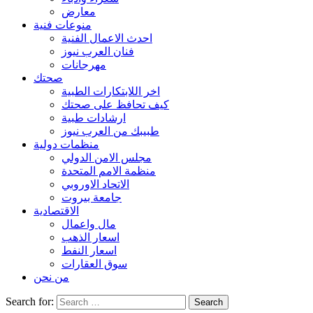
معارض
منوعات فنية
احدث الاعمال الفنية
فنان العرب نيوز
مهرجانات
صحتك
اخر اللابتكارات الطبية
كيف تحافظ على صحتك
ارشادات طبية
طبيبك من العرب نيوز
منظمات دولية
مجلس الامن الدولي
منظمة الامم المتحدة
الاتحاد الاوروبي
جامعة بيروت
الاقتصادية
مال واعمال
اسعار الذهب
اسعار النفط
سوق العقارات
من نحن
Search for: