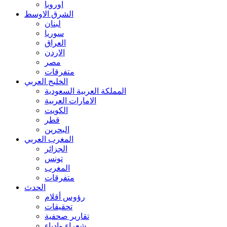
اوروبا
الشرق الاوسط
لبنان
سوريا
العراق
الاردن
مصر
متفرقات
الخليج العربي
المملكة العربية السعودية
الامارات العربية
الكويت
قطر
البحرين
المغرب العربي
الجزائر
تونس
المغرب
متفرقات
الحدث
رؤوس أقلام
تحقيقات
تقارير صحفية
شعراء وادباء