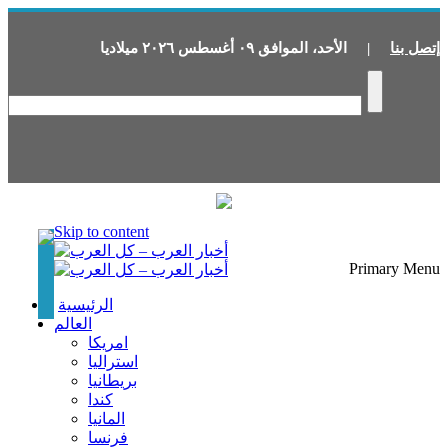
إتصل بنا
|
الأحد
،
الموافق
٠٩
أغسطس
٢٠٢٦
ميلاديا
Skip to content
Primary Menu
الرئيسية
العالم
امريكا
استراليا
بريطانيا
كندا
المانيا
فرنسا