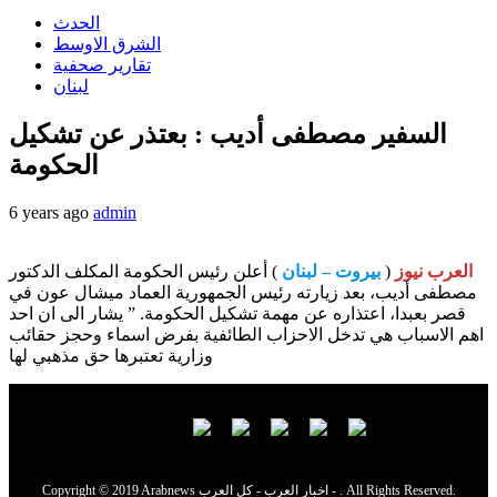
الحدث
الشرق الاوسط
تقارير صحفية
لبنان
السفير مصطفى أديب : بعتذر عن تشكيل
الحكومة
6 years ago
admin
العرب نيوز
(
بيروت – لبنان
) أعلن رئيس الحكومة المكلف الدكتور
مصطفى أديب، بعد زيارته رئيس الجمهورية العماد ميشال عون في
قصر بعبدا، اعتذاره عن مهمة تشكيل الحكومة. ” يشار الى ان احد
اهم الاسباب هي تدخل الاحزاب الطائفية بفرض اسماء وحجز حقائب
وزارية تعتبرها حق مذهبي لها
Copyright © 2019 Arabnews اخبار العرب - كل العرب - . All Rights Reserved.