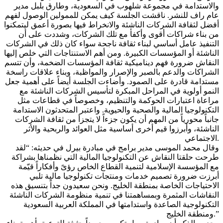
والاستدامة في مجموعة شلهوب في السعودية، وطارق بلبل مدير
عام راف للنشر. ناقشت الجلسة كيف يمكن للممولين الوصول لفهم
أفضل لثقافة الشركات الناشئة والانخراط فيها بصورة أعمق ليتمكنوا
من بناء شراكات أقوى وأكفأ مع تلك الشركات، وشددت على أن
التنفيذ عامل أساسي لبناء ثقافة ناجحة سواء كان ذلك في الشركات
الناشئة أو المؤسسات الكبيرة. ومن أهم الاستنتاجات التي خلص إليها
النقاش ضرورة فهم ديناميكية ثقافة المؤسسات الضخمة، وأن تتسم
الشراكات والدعم بالصبر والإصرار والمواظبة، وبناء علاقات راسخة
مستدامة قادرة على الصمود. وأضاءت الجلسة أيضاً على أهمية جعل
النمو أولوية في المراحل المبكرة لتأسيس الشركات الناشئة مع
مراعاة اعتبارات الحوكمة والتنظيم، وخصوصاً في قطاعات مثل
التكنولوجيا المالية والصحية والحيوية. واعتبر المتحدثون الاستدامة
جانباً محورياً من المهم أن يكون جزءاً لا يتجزأ من ثقافة الشركات
الناشئة، وأبرزوا قيم أخرى أساسية مثل العوائد والربحية والأثر
الاجتماعي.
وقال محمد الموسى مدير برامج في مبادرة بيرل في حديثه: “لقد
طرحت حلقتا النقاش عن التكنولوجيا المالية التي نظمناها بشراكة
مع المؤسسة الإسلامية لتنمية القطاع الخاص رؤىً وأفكاراً قيّمة
أبرزت ضرورة تصميم خدمات ومنتجات تكنولوجيا مالية تلبي
الاحتياجات الخاصة بمنطقة الخليج. ونحن سعيدون جداً بتنسيق هذه
النقاشات المثمرة وبمساهمتنا في تنمية منظومة الشركات الناشئة
التكنولوجية الصاعدة واستدامتها في المملكة العربية السعودية
ومنطقة الخليج.”