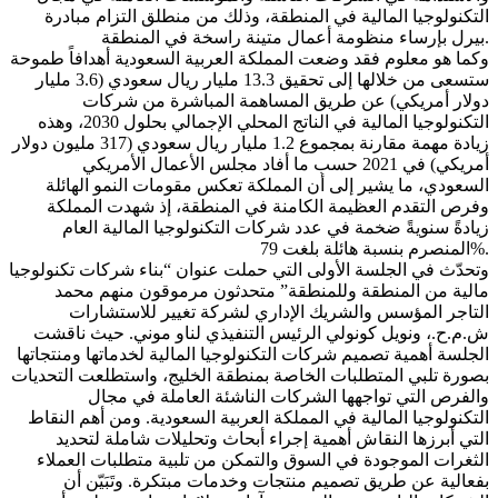
التكنولوجيا المالية في المنطقة، وذلك من منطلق التزام مبادرة
بيرل بإرساء منظومة أعمال متينة راسخة في المنطقة.
وكما هو معلوم فقد وضعت المملكة العربية السعودية أهدافاً طموحة
ستسعى من خلالها إلى تحقيق 13.3 مليار ريال سعودي (3.6 مليار
دولار أمريكي) عن طريق المساهمة المباشرة من شركات
التكنولوجيا المالية في الناتج المحلي الإجمالي بحلول 2030، وهذه
زيادة مهمة مقارنة بمجموع 1.2 مليار ريال سعودي (317 مليون دولار
أمريكي) في 2021 حسب ما أفاد مجلس الأعمال الأمريكي
السعودي، ما يشير إلى أن المملكة تعكس مقومات النمو الهائلة
وفرص التقدم العظيمة الكامنة في المنطقة، إذ شهدت المملكة
زيادةً سنويةً ضخمة في عدد شركات التكنولوجيا المالية العام
المنصرم بنسبة هائلة بلغت 79%.
وتحدّث في الجلسة الأولى التي حملت عنوان “بناء شركات تكنولوجيا
مالية من المنطقة وللمنطقة” متحدثون مرموقون منهم محمد
التاجر المؤسس والشريك الإداري لشركة تغيير للاستشارات
ش.م.ح.، ونويل كونولي الرئيس التنفيذي لناو موني. حيث ناقشت
الجلسة أهمية تصميم شركات التكنولوجيا المالية لخدماتها ومنتجاتها
بصورة تلبي المتطلبات الخاصة بمنطقة الخليج، واستطلعت التحديات
والفرص التي تواجهها الشركات الناشئة العاملة في مجال
التكنولوجيا المالية في المملكة العربية السعودية. ومن أهم النقاط
التي أبرزها النقاش أهمية إجراء أبحاث وتحليلات شاملة لتحديد
الثغرات الموجودة في السوق والتمكن من تلبية متطلبات العملاء
بفعالية عن طريق تصميم منتجات وخدمات مبتكرة. وتَبَيّن أن