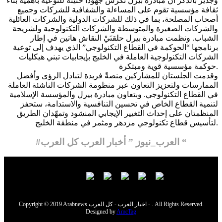
وجدير بالذكر أن مبادرة بيرل تكرس جهوداً حثيثة للتوعية بأهمية بناء
ثقافة مؤسسية تقوم على المساءلة والشفافية للشركات وجميع
أصحاب المصلحة، بما في ذلك للشركات الدولية والشركات العائلية
والشركات الصغيرة والمتوسطة والشركات التكنولوجية ولشريحة
الشباب. ونظمت مبادرة بيرل حلقتَيْ النقاش هاتين في إطار
برنامجها “الحوكمة في القطاع التكنولوجي” الذي يهدف إلى توعية
الشركات التكنولوجية العاملة في الخليج بإيجابيات تبني هيكليات
حوكمة مؤسسية قوية ومبتكرة.
وقدمت الجلستان للمشاركين منصةً فريدة لتبادل الرؤى وأفضل
الممارسات ولتعزيز التعاون عبر منظومة الشركات الناشئة العاملة
في القطاع التكنولوجي. وبتعاون مبادرة بيرل والمؤسسة الإسلامية
لتنمية القطاع الخاص في تحسين التنافسية والاستدامة، ستحفز
المنظمتان على إحداث التغيير الإيجابي المنشود وتمهّدان الطريق
لتأسيس قطاع تكنولوجي مزدهر ومثمر في منطقة الخليج.
#العرب_نيوز ” أخبار العرب كل العرب “
Copyright © 2019 Arabnews اخبار العرب - كل العرب - . All Rights Reserved.
Designed by
AmcTag