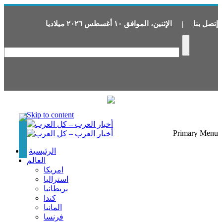
إتصل بنا
|
الإثنين
،
الموافق
١٠
أغسطس
٢٠٢٦
ميلاديا
Skip to content
Primary Menu
الرئيسية
العالم
امريكا
استراليا
بريطانيا
كندا
المانيا
فرنسا