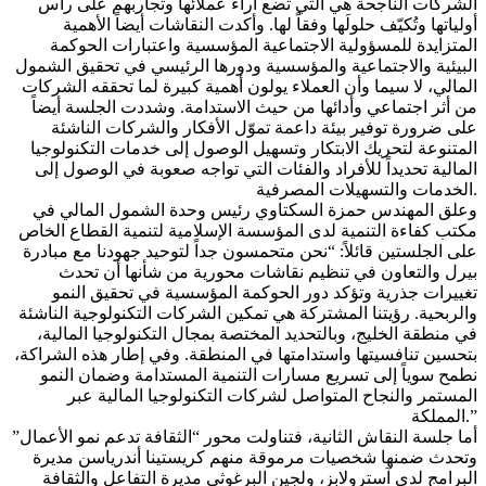
الشركات الناجحة هي التي تضع آراء عملائها وتجاربهم على رأس
أولياتها وتُكيّف حلولَها وفقاً لها. وأكدت النقاشات أيضاً الأهمية
المتزايدة للمسؤولية الاجتماعية المؤسسية واعتبارات الحوكمة
البيئية والاجتماعية والمؤسسية ودورها الرئيسي في تحقيق الشمول
المالي، لا سيما وأن العملاء يولون أهمية كبيرة لما تحققه الشركات
من أثر اجتماعي وأدائها من حيث الاستدامة. وشددت الجلسة أيضاً
على ضرورة توفير بيئة داعمة تموّل الأفكار والشركات الناشئة
المتنوعة لتحريك الابتكار وتسهيل الوصول إلى خدمات التكنولوجيا
المالية تحديداً للأفراد والفئات التي تواجه صعوبة في الوصول إلى
الخدمات والتسهيلات المصرفية.
وعلق المهندس حمزة السكتاوي رئيس وحدة الشمول المالي في
مكتب كفاءة التنمية لدى المؤسسة الإسلامية لتنمية القطاع الخاص
على الجلستين قائلاً: “نحن متحمسون جداً لتوحيد جهودنا مع مبادرة
بيرل والتعاون في تنظيم نقاشات محورية من شأنها أن تحدث
تغييرات جذرية وتؤكد دور الحوكمة المؤسسية في تحقيق النمو
والربحية. رؤيتنا المشتركة هي تمكين الشركات التكنولوجية الناشئة
في منطقة الخليج، وبالتحديد المختصة بمجال التكنولوجيا المالية،
بتحسين تنافسيتها واستدامتها في المنطقة. وفي إطار هذه الشراكة،
نطمح سوياً إلى تسريع مسارات التنمية المستدامة وضمان النمو
المستمر والنجاح المتواصل لشركات التكنولوجيا المالية عبر
المملكة.”
أما جلسة النقاش الثانية، فتناولت محور “الثقافة تدعم نمو الأعمال”
وتحدث ضمنها شخصيات مرموقة منهم كريستينا أندرياسن مديرة
البرامج لدى آسترولابز، ولجين البرغوثي مديرة التفاعل والثقافة