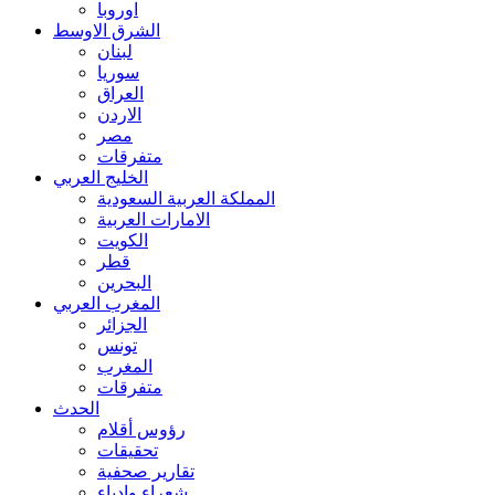
اوروبا
الشرق الاوسط
لبنان
سوريا
العراق
الاردن
مصر
متفرقات
الخليج العربي
المملكة العربية السعودية
الامارات العربية
الكويت
قطر
البحرين
المغرب العربي
الجزائر
تونس
المغرب
متفرقات
الحدث
رؤوس أقلام
تحقيقات
تقارير صحفية
شعراء وادباء