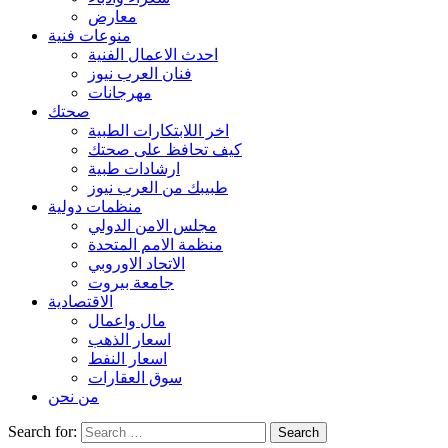
معارض
منوعات فنية
احدث الاعمال الفنية
فنان العرب نيوز
مهرجانات
صحتك
اخر اللابتكارات الطبية
كيف تحافظ على صحتك
ارشادات طبية
طبيبك من العرب نيوز
منظمات دولية
مجلس الامن الدولي
منظمة الامم المتحدة
الاتحاد الاوروبي
جامعة بيروت
الاقتصادية
مال واعمال
اسعار الذهب
اسعار النفط
سوق العقارات
من نحن
Search for: