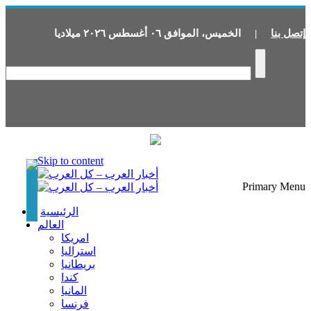
إتصل بنا
|
الخميس
،
الموافق
٠٦
أغسطس
٢٠٢٦
ميلاديا
Skip to content
Primary Menu
الرئيسية
العالم
امريكا
استراليا
بريطانيا
كندا
المانيا
فرنسا