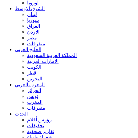
اوروبا
الشرق الاوسط
لبنان
سوريا
العراق
الاردن
مصر
متفرقات
الخليج العربي
المملكة العربية السعودية
الامارات العربية
الكويت
قطر
البحرين
المغرب العربي
الجزائر
تونس
المغرب
متفرقات
الحدث
رؤوس أقلام
تحقيقات
تقارير صحفية
شعراء وادباء