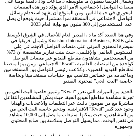
وشمال أفريقيا يقضون ما متوسطه 3 ساعات و15 دقيقة يومياً على
منصات التواصل الاجتماعي، الأمر الذي يؤكد دور هذه المنصات
المحوري في حياة الناس. ومن المتوقع أن يشهد استخدام وسائل
التواصل الاجتماعي في المنطقة نمواً مستمراً، حيث يتوقع أن يصل
عدد المستخدمين إلى 300 مليون مع نهاية العام 2023.
وفي هذا الصدد أكد ما دا، المدير العام للأعمال في الشرق الأوسط
وشمال أفريقيا في Kuaishou International Business, KSIB على
سيطرة المحتوى المرئي على منصات التواصل الاجتماعي على
المستويين العالمي والإقليمي، حيث بينت تقارير متخصصة أن 73%
من المستخدمين يشاهدون مقاطع الفيديو عبر منصات التواصل
الاجتماعي، ومن بينها منصتنا “Kwai”، كواحدة من المنصات العالمية
لمقاطع الفيديو القصيرة، وكلاعب رئيسي للتواصل بين المستخدمين
وما تقدمه من خصائص تتناسب مع احتياجات مستخدمينا وبخاصة
خاصية “البث الحي” لمحتوى الفيديو.
وتتميز خاصية البث الحي من “Kwai” بالعديد من الميزات التي تعزز
تجربة مشاهدة مقاطع الفيديو الحية. حيث يمكن للمشاهدين التفاعل
مباشرةً مع من يقومون بالبث عبر التعليقات والاعجابات والهدايا
الافتراضية. وتدعم خاصية البث الحي من “Kwai” وجود عدد كبير
من المشاهدين، حيث يمكنها استيعاب ما يصل إلى 10,000 مشاهد
في نفس الوقت، مما يسهل التواصل بسلاسة بين صانع المحتوى
وجمهوره.