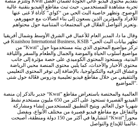
وتلتزم منصة Kwai بتقديم محتوى فيديو عالي الجودة لضمان أفضل
تجربة مشاهدة للمستخدمين، حيث تبث مقاطع الفيديو بتقنية عالية
الوضوح. وتظهر خاصية البث الحي من “كواي” كأداة لا غنى عنها
للأفراد والمؤثرين الذين يسعون إلى بناء اتصالات مع جمهورهم،
وتعزيز التواصل الفعّال في المجتمعات المتنامية حول محتواهم.
وقال ما دا، المدير العام للأعمال في الشرق الأوسط وشمال أفريقيا
في Kuaishou International Business, KSIB “تظهر بيانات البث الحي
من “Kwai” تركز مواضيع المحتوى الذي يبثه مستخدمونا حول
مواضيع أسلوب الحياة والموضة والجمال والطعام والسفر واللياقة
البدنية، ويستحوذ المحتوى الكوميدي على حصة مؤثرة إلى جانب
محتوى الأخبار والأحداث، كما يلبي محتوى المنصة محبي الرياضة
وعشاق الترفيه والتكنولوجيا، بالإضافة إلى توفر المحتوى التعليمي
والتثقيفي من خلال مقاطع فيديو تعليمية ودروس فعّالة حول شتى
المواضيع”.
جدير بالذكر إن منصة “Kwai” العالمية والمختصة باستعراض مقاطع
الفيديو القصيرة تستحوذ على أكثر من 650 مليون مستخدم نشط
شهرياً حول العالم. ويتيح التطبيق للمستخدمين إنشاء ومشاركة
والتفاعل مع مقاطع فيديو قصيرة من مختلف الأنواع، وبفضل
انتشارها في أكثر من 150 دولة ومنطقة، أصبحت “Kwai” محوراً
عالمياً للإبداع والتواصل.