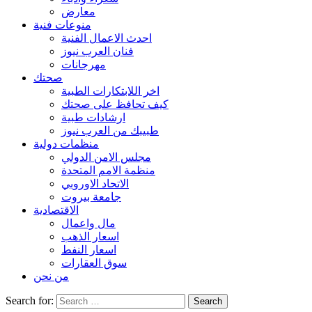
معارض
منوعات فنية
احدث الاعمال الفنية
فنان العرب نيوز
مهرجانات
صحتك
اخر اللابتكارات الطبية
كيف تحافظ على صحتك
ارشادات طبية
طبيبك من العرب نيوز
منظمات دولية
مجلس الامن الدولي
منظمة الامم المتحدة
الاتحاد الاوروبي
جامعة بيروت
الاقتصادية
مال واعمال
اسعار الذهب
اسعار النفط
سوق العقارات
من نحن
Search for: