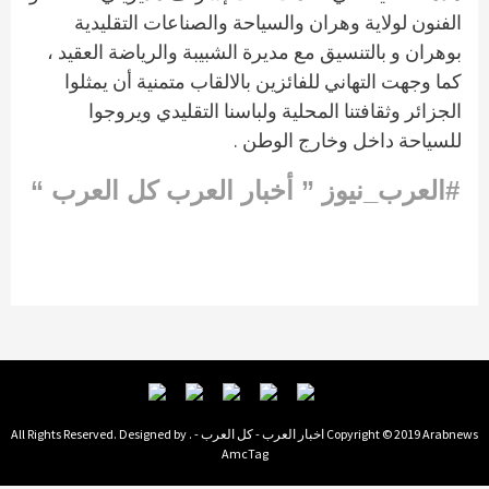
الفنون لولاية وهران والسياحة والصناعات التقليدية
بوهران و بالتنسيق مع مديرة الشبيبة والرياضة العقيد ،
كما وجهت التهاني للفائزين بالالقاب متمنية أن يمثلوا
الجزائر وثقافتنا المحلية ولباسنا التقليدي ويروجوا
للسياحة داخل وخارج الوطن .
#العرب_نيوز ” أخبار العرب كل العرب “
Copyright © 2019 Arabnews اخبار العرب - كل العرب - . All Rights Reserved. Designed by
AmcTag