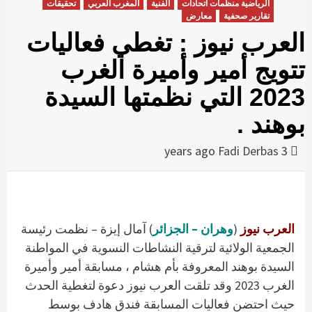
الرياضية منظمات اتحادات
الفنية
المغرب العربي
تحقيقات
تقارير صحفية
معارض
العرب نيوز : تغطي فعاليات
تتويج أمير وأميرة الغرب
2023 التي نظمتها السيدة
بوهند .
Fadi Derbas
3 years ago
العرب نيوز
(
وهران – الجزائر
) آمال إيزة – نظمت رئيسة
الجمعية الولائية لترقية النشاطات النسوية في المواطنة
السيدة بوهند المعروفة بأم هشام ، مسابقة أمير وأميرة
الغرب 2023 وقد تلقت العرب نيوز دعوة لتغطية الحدث
حيث احتضن فعاليات المسابقة فندق هادف بوسط