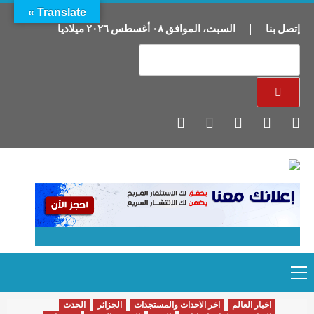
Translate »
إتصل بنا
|
السبت
،
الموافق
٠٨
أغسطس
٢٠٢٦
ميلاديا
Primary
Ski
Menu
t
conten
اخبار العالم
اخر الاحداث والمستجدات
الجزائر
الحدث