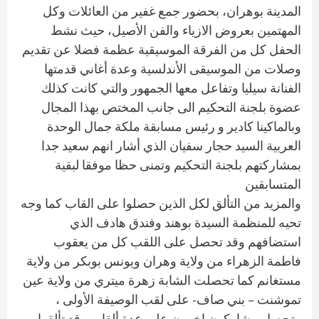
المدينة بوهران، بحضور جمع غفير من العائلات وكل
المهتمين بعروض الازياء والفن الأصيل، حيث نشط
الحفل كل من الفرقة الموسيقية عظمة فضلا عن تقديم
وصلات من الموسيقى الأندلسية وعدة أغاني قدمتها
الفنانة سيليا وتفاعل معها الجمهور والتي كانت كذلك
عضوة بلجنة التحكيم الى جانب المختص بهذا المجال
وبالماكينا كادير و رئيس مسابقة ملكة جمال الوحدة
العربية السيد حجار سفيان الذي أشار انهم سعيد جدا
بمشاركتهم بلجنة التحكيم وتمنى حظا موفقا لبقية
المتسابقين
والمزيد من التألق لكل الذين حصلوا على القاب كما وجه
تحيه للمنظمة السيدة بوهند وفندق هادف الذي
استضافهم وقد تحصل على اللقب كل من يعقوب
فاطمة الزهراء من ولاية وهران ويونس بوبكر من ولاية
مستغانم كما تحصلت الشابة زهرة ميتري من ولاية عين
تموشنت – بني صاف- على لقب الوصيفة الأولى ،
وتحصل مشاركون اخرون على عدة ألقاب وقد تألقوا