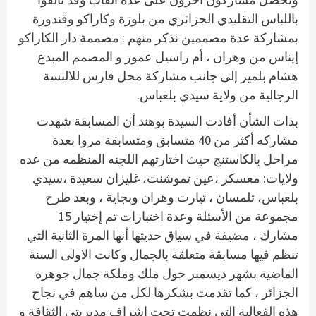
باللباس التقليدي الجزائري من بلوزة وكاراكو وقندورة
بمشاركة عدة مصممين نذكر منهم : مصممة دار الكاراكو
إيناس من وهران ، أم راسيل عمور و المصمم المبدع
هشام بلمير إلى جانب مشاركة محل فارس للالبسة
الرجالية من ولاية سيدي بلعباس.
بذات الشأن أفادت السيدة بوهند أن المسابقة شهدت
مشاركه أكثر من 40 متسابق ومتسابقة مروا بعدة
مراحل بالكاستنج حيث اختارتهم اللجنه المنظمه من عده
ولايات: معسكر ،عين تموشنت، غليزان سعيدة ،سيدي
بلعباس، تلمسان ، تيارت وهران وبجاية ، وبعد طرح
مجموعة من الأسئلة وعدة اختبارات تم إختيار 15
مشارك ، مضيفة في سياق حديثها أنها المرة الثانية التي
تنظم فيها مسابقة متعلقة بالجمال وكانت الاولى السنة
الماضية بشهر ديسمبر حول ملك وملكة جمال جوهرة
الجزائر ، كما تقدمت بشكرها لكل من ساهم في نجاح
هذه الفعالية التي نظمت تحت إشراف مديريتي الثقافة و