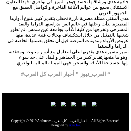
جاذبية هدى ورشاقتها تجسد جوهر التميز في بولغري؛ فهذا التعاون
الاستثنائي يجمع بين عوالم الأناقة الفاخرة والتواصل العميق مع
الجمهور العربي.
هدى المفتي ممثلة مصرية بارزة تحظى بتقدير كبير لتنوع أدوارها
المتميزة. بدأت رحلتها في عالم الفن بدراستها الدراما والنقد
المسرحي وتخرجها من كلية الآداب بجامعة عين شمس. ثم تطور
شغفها بالتمثيل من خلال استكشاف مجالات فنية عديدة، منها
عروض الأزياء ومدونات الموضة قبل أن تحقق بصمتها الخاصة في
الدراما والسينما.
تتميز مسيرة هدى بقدرتها على التعامل مع أدوار متنوعة ومعقدة،
وهو ما منحها تقدير كبير من الجماهير والنقاد على حد سواء.
إنها تجسد حقاً الأناقة والسحر، فهي الممثلة المثالية لبولغري.
#العرب_نيوز ” أخبار العرب كل العرب “
Copyright © 2019 Arabnews اخبار العرب - كل العرب - . All Rights Reserved.
Designed by
AmcTag