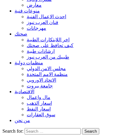
معارض
منوعات فنية
احدث الاعمال الفنية
فنان العرب نيوز
مهرجانات
صحتك
اخر اللابتكارات الطبية
كيف تحافظ على صحتك
ارشادات طبية
طبيبك من العرب نيوز
منظمات دولية
مجلس الامن الدولي
منظمة الامم المتحدة
الاتحاد الاوروبي
جامعة بيروت
الاقتصادية
مال واعمال
اسعار الذهب
اسعار النفط
سوق العقارات
من نحن
Search for: