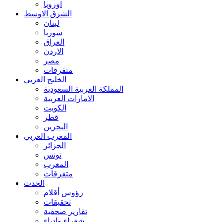
اوروبا
الشرق الاوسط
لبنان
سوريا
العراق
الاردن
مصر
متفرقات
الخليج العربي
المملكة العربية السعودية
الامارات العربية
الكويت
قطر
البحرين
المغرب العربي
الجزائر
تونس
المغرب
متفرقات
الحدث
رؤوس أقلام
تحقيقات
تقارير صحفية
شعراء وادباء