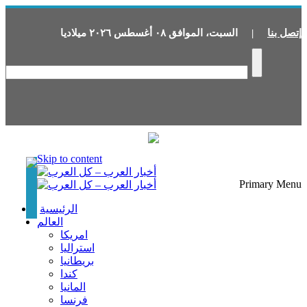
إتصل بنا
|
السبت
،
الموافق
٠٨
أغسطس
٢٠٢٦
ميلاديا
Skip to content
Primary Menu
الرئيسية
العالم
امريكا
استراليا
بريطانيا
كندا
المانيا
فرنسا