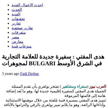
احدث الاعمال الفنية
الحدث
الفنية
تحقيقات
تقارير
تقارير صحفية
متفرقات
مصر
معارض
منوعات فنية
هدى المفتي : سفيرة جديدة للعلامة التجارية
لمجوهرات BULGARI في الشرق الأوسط
3 years ago
Fadi Derbas
العرب نيوز
(
سفراء ومشاهير
) تفتخر بولغري بأن تقدم الممثلة
الجميلة هدى المفتي كسفيرة إقليمية جديدة لها، وهو ما يُعد إضافة
هامة إلى قائمتها المرموقة.
تتميز هدى المفتي بمسيرة فنية مُلفتة من خلال موهبتها الاستثنائية
وأداءاتها الرائعة، وهو ما يلائم تميز بولغري بالرقي والتزامها بالأناقة.