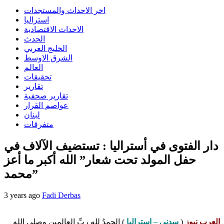
اخر الاحداث والمستجدات
استراليا
الاحداث الاقتصادية
الحدث
الخليج العربي
الشرق الاوسط
العالم
تحقيقات
تقارير
تقارير صحفية
عواصم القرار
لبنان
متفرقات
دار الفتوى في أستراليا : تستضيف الآلاف في
حفل المولد تحت شعار” الله أكبر ما أعز
محمد”
3 years ago
Fadi Derbas
العرب نيوز
(
سدني – استراليا
) الحمدُ للهِ ربِّ العالمين وصلى الله