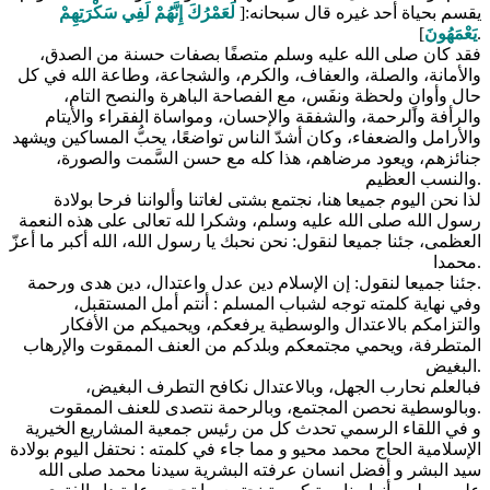
يقسم بحياة أحد غيره قال سبحانه:[
لَعَمْرُكَ إِنَّهُمْ لَفِي سَكْرَتِهِمْ
].
يَعْمَهُونَ
فقد كان صلى الله عليه وسلم متصفًا بصفات حسنة من الصدق،
والأمانة، والصلة، والعفاف، والكرم، والشجاعة، وطاعة الله في كل
حال وأوانٍ ولحظة ونفَس، مع الفصاحة الباهرة والنصح التام،
والرأفة والرحمة، والشفقة والإحسان، ومواساة الفقراء والأيتام
والأرامل والضعفاء، وكان أشدّ الناس تواضعًا، يحبُّ المساكين ويشهد
جنائزهم، ويعود مرضاهم، هذا كله مع حسن السَّمت والصورة،
والنسب العظيم.
لذا نحن اليوم جميعا هنا، نجتمع بشتى لغاتنا وألواننا فرحا بولادة
رسول الله صلى الله عليه وسلم، وشكرا لله تعالى على هذه النعمة
العظمى، جئنا جميعا لنقول: نحن نحبك يا رسول الله، الله أكبر ما أعزّ
محمدا.
جئنا جميعا لنقول: إن الإسلام دين عدل واعتدال، دين هدى ورحمة.
وفي نهاية كلمته توجه لشباب المسلم : أنتم أمل المستقبل،
والتزامكم بالاعتدال والوسطية يرفعكم، ويحميكم من الأفكار
المتطرفة، ويحمي مجتمعكم وبلدكم من العنف الممقوت والإرهاب
البغيض.
فبالعلم نحارب الجهل، وبالاعتدال نكافح التطرف البغيض،
وبالوسطية نحصن المجتمع، وبالرحمة نتصدى للعنف الممقوت.
و في اللقاء الرسمي تحدث كل من رئيس جمعية المشاريع الخيرية
الإسلامية الحاج محمد محيو و مما جاء في كلمته : نحتفل اليوم بولادة
سيد البشر و أفضل انسان عرفته البشرية سيدنا محمد صلى الله