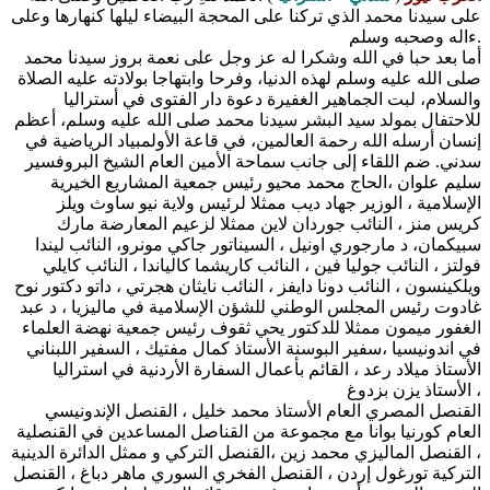
على سيدنا محمد الذي تركنا على المحجة البيضاء ليلها كنهارها وعلى
ءاله وصحبه وسلم.
أما بعد حبا في الله وشكرا له عز وجل على نعمة بروز سيدنا محمد
صلى الله عليه وسلم لهذه الدنيا، وفرحا وابتهاجا بولادته عليه الصلاة
والسلام، لبت الجماهير الغفيرة دعوة دار الفتوى في أستراليا
للاحتفال بمولد سيد البشر سيدنا محمد صلى الله عليه وسلم، أعظم
إنسان أرسله الله رحمة العالمين، في قاعة الأولمبياد الرياضية في
سدني. ضم اللقاء إلى جانب سماحة الأمين العام الشيخ البروفسير
سليم علوان ،الحاج محمد محيو رئيس جمعية المشاريع الخيرية
الإسلامية ، الوزير جهاد ديب ممثلا لرئيس ولاية نيو ساوث ويلز
كريس منز ، النائب جوردان لاين ممثلا لزعيم المعارضة مارك
سبيكمان، د مارجوري اونيل ، السيناتور جاكي مونرو، النائب ليندا
فولتز ، النائب جوليا فين ، النائب كاريشما كالياندا ، النائب كايلي
ويلكينسون ، النائب دونا دايفز ، النائب نايثان هجرتي ، داتو دكتور نوح
غادوت رئيس المجلس الوطني للشؤن الإسلامية في ماليزيا ، د عبد
الغفور ميمون ممثلا للدكتور يحي ثقوف رئيس جمعية نهضة العلماء
في اندونيسيا ،سفير البوسنة الأستاذ كمال مفتيك ، السفير اللبناني
الأستاذ ميلاد رعد ، القائم بأعمال السفارة الأردنية في استراليا
الأستاذ يزن بزدوغ ،
القنصل المصري العام الأستاذ محمد خليل ، القنصل الإندونيسي
العام كورنيا بوانا مع مجموعة من القناصل المساعدين في القنصلية
، القنصل الماليزي محمد زين ،القنصل التركي و ممثل الدائرة الدينية
التركية تورغول إردن ، القنصل الفخري السوري ماهر دباغ ، القنصل