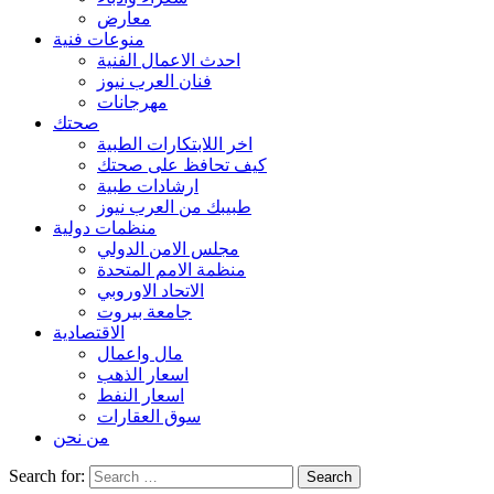
معارض
منوعات فنية
احدث الاعمال الفنية
فنان العرب نيوز
مهرجانات
صحتك
اخر اللابتكارات الطبية
كيف تحافظ على صحتك
ارشادات طبية
طبيبك من العرب نيوز
منظمات دولية
مجلس الامن الدولي
منظمة الامم المتحدة
الاتحاد الاوروبي
جامعة بيروت
الاقتصادية
مال واعمال
اسعار الذهب
اسعار النفط
سوق العقارات
من نحن
Search for: