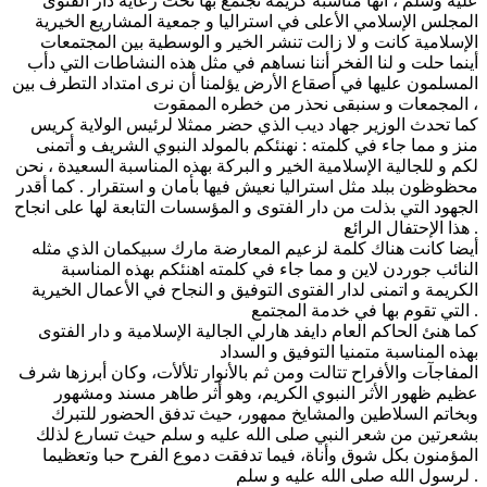
عليه وسلم ، أنها مناسبة كريمة نجتمع بها تحت رعاية دار الفتوى
المجلس الإسلامي الأعلى في استراليا و جمعية المشاريع الخيرية
الإسلامية كانت و لا زالت تنشر الخير و الوسطية بين المجتمعات
أينما حلت و لنا الفخر أننا نساهم في مثل هذه النشاطات التي دأب
المسلمون عليها في أصقاع الأرض يؤلمنا أن نرى امتداد التطرف بين
المجمعات و سنبقى نحذر من خطره الممقوت ،
كما تحدث الوزير جهاد ديب الذي حضر ممثلا لرئيس الولاية كريس
منز و مما جاء في كلمته : نهنئكم بالمولد النبوي الشريف و أتمنى
لكم و للجالية الإسلامية الخير و البركة بهذه المناسبة السعيدة ، نحن
محظوظون ببلد مثل استراليا نعيش فيها بأمان و استقرار . كما أقدر
الجهود التي بذلت من دار الفتوى و المؤسسات التابعة لها على انجاح
هذا الإحتفال الرائع .
أيضا كانت هناك كلمة لزعيم المعارضة مارك سبيكمان الذي مثله
النائب جوردن لاين و مما جاء في كلمته اهنئكم بهذه المناسبة
الكريمة و اتمنى لدار الفتوى التوفيق و النجاح في الأعمال الخيرية
التي تقوم بها في خدمة المجتمع .
كما هنئ الحاكم العام دايفد هارلي الجالية الإسلامية و دار الفتوى
بهذه المناسبة متمنيا التوفيق و السداد
المفاجآت والأفراح تتالت ومن ثم بالأنوار تلألأت، وكان أبرزها شرف
عظيم ظهور الأثر النبوي الكريم، وهو أثر طاهر مسند ومشهور
وبخاتم السلاطين والمشايخ ممهور، حيث تدفق الحضور للتبرك
بشعرتين من شعر النبي صلى الله عليه و سلم حيث تسارع لذلك
المؤمنون بكل شوق وأناة، فيما تدفقت دموع الفرح حبا وتعظيما
لرسول الله صلى الله عليه و سلم .