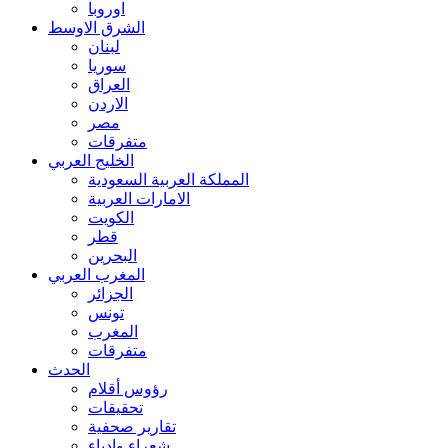
اوروبا
الشرق الاوسط
لبنان
سوريا
العراق
الاردن
مصر
متفرقات
الخليج العربي
المملكة العربية السعودية
الامارات العربية
الكويت
قطر
البحرين
المغرب العربي
الجزائر
تونس
المغرب
متفرقات
الحدث
رؤوس أقلام
تحقيقات
تقارير صحفية
شعراء وادباء