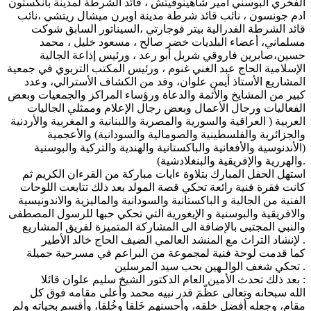
الفخري البوسني أمير شاهينوفيتش ، قائد الشرطة لمدينة بانكستون
ادم جونسون ، نائب قائد شرطة مدينة اوبرن ميشال ريتشي ،نائب
قائد الشرطة الفدرالية بيتر فوجارتي ،السيناتور السابق شوكت
مسلماني، أعضاء البلديات خضر صالح ، مسعود خليل ، محمد
حسين،صابرين فاروقي شربل أبو رعد ، ورئيس إذاعة الجالية
الإسلامية الحاج عبد الغني غنوم ، ورئيس المكتب التربوي في جمعية
المشاريع الأستاذ أيمن علوان، وفد من الكشاف الأسترالي، وعدد
كبير من المشايخ والأئمة والدعاة ورؤساء المراكز والجمعيات وبعض
الفعاليات ورجال الأعمال وبعض رجال الإعلام وممثلي الجاليات
العربية ( العراقية والسورية والمصرية واللبنانية و المغربية والأردنية
والجزائرية والفلسطينية والصومالية والسودانية) والأعجمية
(الأندنوسية والأفغانية والباكستانية والهندية والتركية والبوسنية
والهررية والإفريقية والبنغلادشية).
استهل الحفل المبارك بتلاوة ءايات مباركة من القرءان الكريم ثم
كانت فقرة فنية رائعة تحكي قصة المولد بعد ذلك تتابعت اللوحات
الفنية من الجالية و الباكستانية والسودانية والماليزية والاندونيسية
والافريقية والبوسنية و الإيغورية التي تحكي حبها للرسول المصطفى
والنبي المجتبى بالإضافة الى المشاركة المتميزة لفريق المشاريع
لإنشاد التراث مع المنشد العالمي الضيف الحاج خالد الأطير .
كما قدمت لوحة فنية لمجموعة من البراعم في مسرحية جميلة
تحكي شغف الوالـهين بحب سيد المرسلين .
بعد ذلك تحدث الأمين العام الدكتور الشيخ سليم علوان قائلا :
الله سبحانه وتعالى عظّمَ قدر نبيه محمد وأعلى مقامه فوق كل
مقام، وجعله أفضل خلقه، وأحسنهم خَلقا وخُلقا، وأقسم بحياته ولم