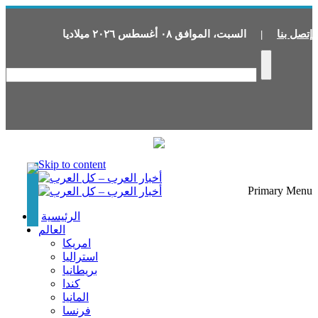
إتصل بنا
|
السبت
،
الموافق
٠٨
أغسطس
٢٠٢٦
ميلاديا
Skip to content
Primary Menu
الرئيسية
العالم
امريكا
استراليا
بريطانيا
كندا
المانيا
فرنسا