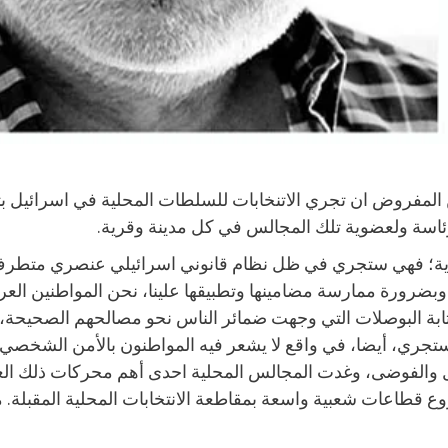
ئاسة ولعضوية تلك المجالس في كل مدينة وقرية.
هرية؛ فهي ستجري في ظل نظام قانوني اسرائيلي عنصري متطرف 
وبضرورة ممارسة مضامينها وتطبيقها علينا، نحن المواطنين العر
ثابة البوصلات التي وجهت ضمائر الناس نحو مصالحهم الصحيحة، 
وستجري، أيضا، في واقع لا يشعر فيه المواطنون بالأمن الشخصي 
ل والفوضى، وغدت المجالس المحلية احدى أهم محركات ذلك العنف 
شروع قطاعات شعبية واسعة بمقاطعة الانتخابات المحلية المقبلة