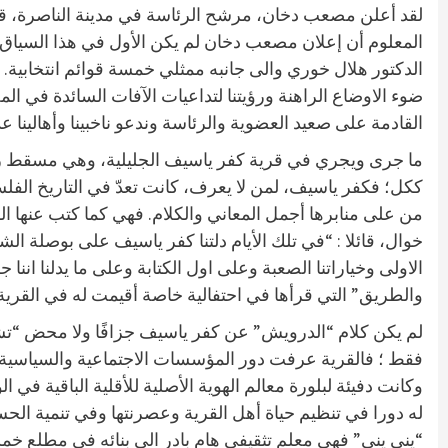
لقد أعلن مصعب دخان، مرشح الرئاسة في مدينة الناصرة، قبل 
المعلوم أن إعلان مصعب دخان لم يكن الأول في هذا السياق
الدكتور هلال خوري والى جانبه ممثلي خمسة قوائم انتخابية.
ضوء الاوضاع الراهنة ورؤيتنا لتداعيات الآفات السائدة في المج
القادمة على صعيد العضوية والرئاسة وندعو ناخبينا وأهالينا 
ما جرى ويجري في قرية كفر ياسيف الجليلية، وهي مسقط رأسي
ككل؛ فكفر ياسيف، لمن لا يعرف، كانت تعدّ في التاريخ الفلسط
من على منابرها أجمل المعاني والكلام. فهي كما كتب عنها الش
خوال، قائلا : “في تلك الأيام دلتنا كفر ياسيف على بوصلة
الاولى وخياراتنا الصعبة وعلى اول الكتابة وعلى ما يدلنا اننا
والطريق” التي قرأها في احتفالية خاصة أقيمت له في القرية عام ١٩٩٩، ثم نشرها في كتابه “حيرة العائد” ص
لم يكن كلام “الدرويش” عن كفر ياسيف جزافًا ولا محض “تشبي
فقط ؛ فالقرية عرفت دور المؤسسات الاجتماعية والسياسية والت
له دورا في تنظيم حياة أهل القرية وعصرنتها وفي تنمية الحس ا
“يني يني” فهي معلم تثقيفي هام بادر الى بنائه في مطلع خمس