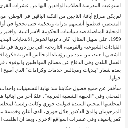
استوعبت المدرسة الطلاب الوافدين اليها من عشرات القرى الج
لم يكن صراع أبائنا، الناجين من النكبة الباقين في الوطن، 
المستمر، فنظموا أنفسهم بدراية وبحكمة حتى نجحوا في أواخ
المحلية المناضلة ضد سياسات الحكومة الاسرائيلية؛ واختير 
1959، على سبيل المثال، كان دعوتها لخوض الانتخابات الب
القيادات الشيوعية والقومية، التاريخية التي برز دورها في 
الشعبي العنيد، بين عدد من رؤساء المجالس العربية فكرة اق
العمل البلدي وفي الدفاع عن مصالح المواطنين والوقوف في 
بعده شعار “بلديات ومجالس خدمات وكرامات” الذي أصبح الشع
حولها.
سأقفز عن جميع فصول حكايتنا منذ نهاية التسعينيات واحداث 
المحلي وفي “الجبهة الشعبية العربية”، علمٌ آخر من ابنائ
لمجلسها المحلي السيدة فيوليت خوري وكانت رئيسةً لمجلس 
المرحومان والديّ الدكتور هلال خوري، الذي أعلن وخمسة 
كفر ياسيف وفي عشرات المواقع الاخرى، وبعد ان اطلقت ال