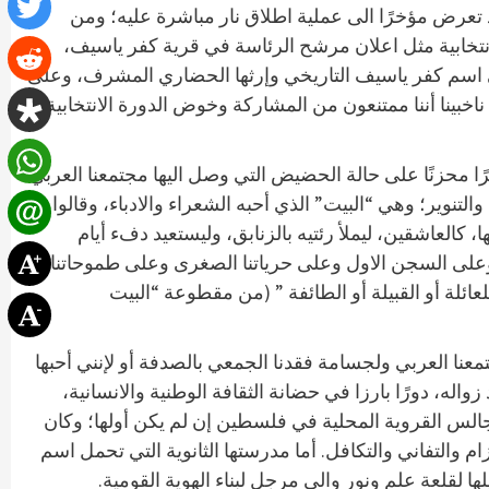
 تعرض مؤخرًا الى عملية اطلاق نار مباشرة عليه؛ ومن
تخابية مثل اعلان مرشح الرئاسة في قرية كفر ياسيف،
على اسم كفر ياسيف التاريخي وإرثها الحضاري المشرف، وعلى
 ناخبينا أننا ممتنعون من المشاركة وخوض الدورة الانتخابية
محزنًا على حالة الحضيض التي وصل اليها مجتمعنا العربي
تنوير؛ وهي “البيت” الذي أحبه الشعراء والادباء، وقالوا
كالعاشقين، ليملأ رئتيه بالزنابق، وليستعيد دفء أيام
وعلى السجن الاول وعلى حرياتنا الصغرى وعلى طموحاتنا
لعائلة أو القبيلة أو الطائفة ” (من مقطوعة “البيت
نا العربي ولجسامة فقدنا الجمعي بالصدفة أو لإنني أحبها
له، دورًا بارزا في حضانة الثقافة الوطنية والانسانية،
لية الباقية في الوطن. لقد تأسس مجلسها المحلي عام 1925، ويعدّ من أوائل المجالس القروية المحلية في فلسطين إن لم يكن أولها؛ وكان
م والتفاني والتكافل. أما مدرستها الثانوية التي تحمل اسم
لقلعة علم ونور والى مرجل لبناء الهوية القومية.