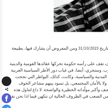
) بقلم المحامي جواد بولس – من المفروض ان تجري الاتنخابات للسلطات المحلية في اسرائيل بتاريخ 31/10/2023 ومن المفروض أن يشارك فيها، بطبيعة
تقف على رأسه حكومة تحركها عقائدها القومية والدينية
ب. وستجري، أيضا، في غياب دور الأطر السياسية العربية
المدنية والسياسية، وكانت، كذلك، اليواطر التي نجحت
ولا بالأمان المجتمعي، بل تسود بينهم مشاعر الخوف
وأكبر مولّداته الخطيرة والواضحة. لا داع لتناول هذه
. من الصعب في الظروف الحالية ان نتكهن فيما اذا نحن نقف