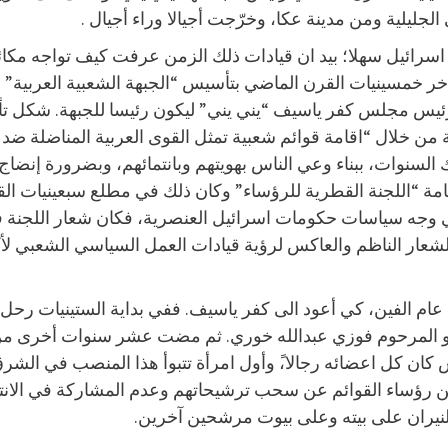
ليلية ومن مدينة عكا، وخرّجت أجيالا وراء أجيال .
مع اسرائيل سهلا؛ بيد ان قيادات ذلك الزمن عرفت كيف تواجه مك
ر خمسينيات القرن الماضي بتأسيس “الجبهة الشعبية العربية” 
رئيس مجلس كفر ياسيف “يني يني” ليكون رئيسا للجبهة. شكل تأسيس
لدية من خلال “اقامة قوائم شعبية تمثل القوى العربية المناضلة 
تلك السنوات، ببناء وعي الناس بهويتهم وبانتمائهم، وبضرورة إ
امة “اللجنة القطرية للرؤساء” وكان ذلك في مطلع سبعينيات ال
وجه سياسات حكومات اسرائيل العنصرية، فكان شعار اللجنة في 
ار الناظم والعاكس لرؤية قيادات العمل السياسي الشعبي لأكث
عام الفين، كي أعود الى كفر ياسيف. ففي بداية الستينيات رحل ي
ها هو المرحوم فوزي عبدالله خوري. ثم مضت عشر سنوات أخرى من
كان كل اعضائه رجالا،ً وأول امرأة تتبوأ هذا المنصب في ال
من رؤساء القوائم عن سحب ترشيحاتهم وعدم المشاركة في الان
نيران على بيته وعلى بيوت مرشحين آخرين.