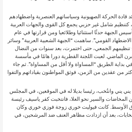
ائد قادة الحركة الصهيونية وسياساتهم العنصرية واضطهادهم
، كتنظيم شامل غير حزبي يجمع كل القوى والجهات العربية
 الجبهة حدثًا استثنائيا وطلائعيا ومن قرارتها في عام
ضد الاضطهاد القومي”. ساهمت “الجبهة الشعبية العربية” وسائر
نضاج تنظيمهم الجمعي، حتى اختمرت، بعد سنوات من النضال
قرن الماضي. لعبت اللجنة القطرية دورا هامًا في مأسسة
بداية الطريق “المساواة ولا أقل من المساواة”. ثم جاء
ر من عقدين من الزمن، فوثق المواطنون بقياداتهم والتفوا
ني يني وانتُخب، رئيسا بديلا له في الموقعين، في المجلس
 المخاضات والسير نحو العلا، فانتخبت كفر ياسيف رئيسة
شرق الأوسط. كانت فيوليت خوري زوجة فوزي خوري وكان
تخابات، بعد أن ازدادت مظاهر العنف ضد المرشحين، في