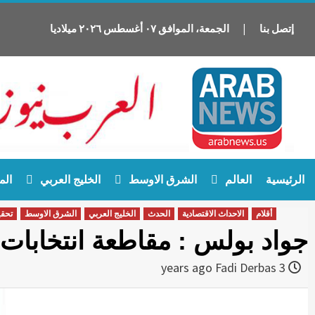
إتصل بنا
|
الجمعة
،
الموافق
٠٧
أغسطس
٢٠٢٦
ميلاديا
Ski
الرئيسية
العالم
الشرق الاوسط
الخليج العربي
الم
t
conten
أقلام
الاحداث الاقتصادية
الحدث
الخليج العربي
الشرق الاوسط
تحق
جواد بولس : مقاطعة انتخابات 
Fadi Derbas
3 years ago