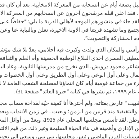
بضعة أيام عن انسحابه من المعركة الانتخابية، بعد أن كان قد
، فقد اعلن قبله مرشحون آخرون عن انسحابهم من المعركة الان
 لقد جاء في منشورهم الموجه لأهالي القرية ما يلي: “حفاظًا 
تمع وما تشهده قريتنا في الآونة الاخيرة، نعلن وبالنيابة عنا وعن
عدم المشاركة والتصويت”.
 والمكان الذي ولدت وكبرت فيه أحلامي، يعدّ بلا شك مؤشرًا 
يني العصري احدى القلاع الوطنية الحصينة وأم العلم والثقافة وال
اعر محمود درويش، الذي تخرج من مدرستها الثانوية، وعاد اليها، 
 الشمال وعلى أول الوعي وعلى أول الطريق وعلى أول الخطوات 
 جزء من جماعة قومية أيام كان انتماؤنا لمصلحة الشعب العامة لا ل
فحة 31) .
ب” عارض بفتاته، ولم أخترها أنا كعينة حيّة لفداحة مصاب مجتمع
ثقيفية منذ قرنين من الزمن؛ ولعبت ، في زمن الانتداب وبعد زوا
وكانت دفيئة لبلورة معالم الهوية الأصلية للأق
لإداري وأهميته في بناء الحياة السليمة وغير ذلك من قيم الالتزا
ينيات القرن الماضي رئيس مجلسها، يني يني، وسعى الى تحويلها 