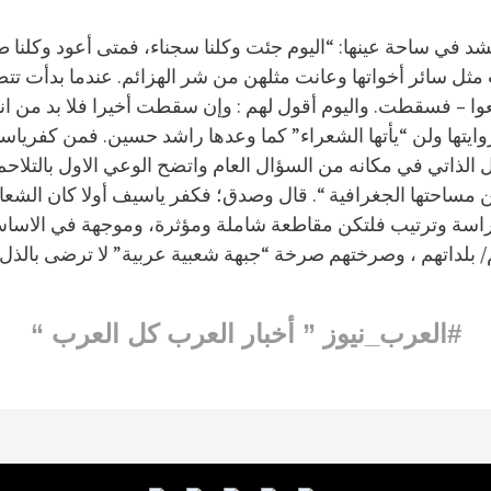
د في ساحة عينها: “اليوم جئت وكلنا سجناء، فمتى أعود وكلنا طل
ت مثل سائر أخواتها وعانت مثلهن من شر الهزائم. عندما بدأت ت
وا – فسقطت. واليوم أقول لهم : وإن سقطت أخيرا فلا بد من انقاذ
وايتها ولن “يأتها الشعراء” كما وعدها راشد حسين. فمن كفريا
لذاتي في مكانه من السؤال العام واتضح الوعي الاول بالتلاحم 
 مساحتها الجغرافية “. قال وصدق؛ فكفر ياسيف أولا كان الشعار ،
لى دراسة وترتيب فلتكن مقاطعة شاملة ومؤثرة، وموجهة في ال
بلداتهم ، وصرختهم صرخة “جبهة شعبية عربية” لا ترضى بالذل 
#العرب_نيوز ” أخبار العرب كل العرب “