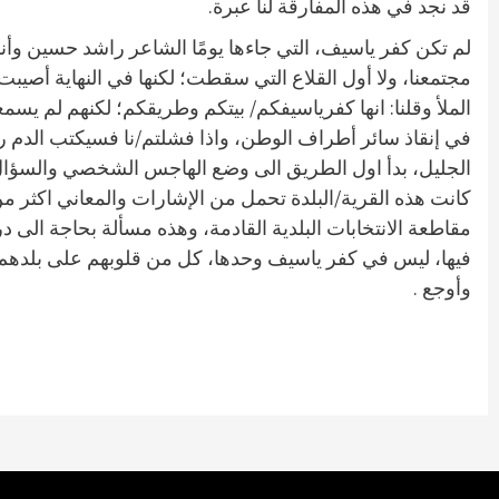
قد نجد في هذه المفارقة لنا عبرة.
لم تكن كفر ياسيف، التي جاءها يومًا الشاعر راشد حسين وأنش
مجتمعنا، ولا أول القلاع التي سقطت؛ لكنها في النهاية أصيب
الملأ وقلنا: انها كفرياسيفكم/ بيتكم وطريقكم؛ لكنهم لم يسمع
في إنقاذ سائر أطراف الوطن، واذا فشلتم/نا فسيكتب الدم ر
الجليل، بدأ اول الطريق الى وضع الهاجس الشخصي والسؤال ا
كانت هذه القرية/البلدة تحمل من الإشارات والمعاني اكثر من
مقاطعة الانتخابات البلدية القادمة، وهذه مسألة بحاجة ا
فيها، ليس في كفر ياسيف وحدها، كل من قلوبهم على بلدهم/ 
وأوجع .