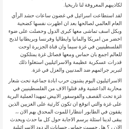
لكاذيبهم المعروفة لنا تاريخيا.
لقد استطاعت اسرائيل في غضون ساعات حشد الرأي
العام العالمي لصالحها بعد ان اظهرت نفسها كضحية
وبكل اسف تماشى معها كبرى الدول وحصلت على ضوء
اخضر من امريكا والمانيا وايطاليا وفرنسا وبريطانيا لذبح
الفلسطينيين في غزة سيما وان قناة الجزيرة اوحت
للعالم اجمع بان حماس ومعها فصائل غزة يمتلكون
قدرات عسكرية عظيمة والاسرائيليين استغلوا ذلك
لتبرير جرائمهم ضد المدنيين والعزل في غزة.
الاسرائيليون اليوم يشنون حرب ابادة جماعية تحت شعار
محاربة الداعشية وقد قتلوا الاف من الفلسطينيين في
غزة تحت القصف والفوسفور الابيض تمهيدا لعملية البرية
على غزة والتي اتوقع ان تكون كارثية على الغزيين الذين
يقفون في الطابور انتظارا للموت المحدق بهم الان ،،
يبقى لدينا اسئلة برسم الاجابة حول كل ما حدث ويحدث
الان ، ؟ هل حسبت حماس حسابات الردود الاسرائيلية