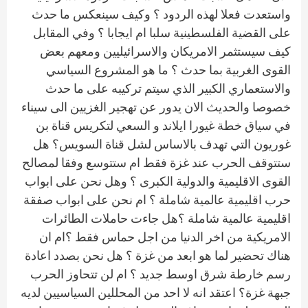
واستعدت فعلا لهذه الردود ؟ وكيف سينعكس ما حدث
على القضية الفلسطينية سلبا ام ايجابا ؟ وفي المقابل
كيف سيستثمر الامريكان والاسرائيليين ومعهم بعض
القوى الغربية بما حدث ؟ ما هو المشروع السياسي
والاستعماري الكبير الذي سيتم تركيبه على ما حدث
خصوصا والحديث الان يدور عن تهجير الغزيين الى سيناء
في سياق خطة غيورا ايلاند و السعي لتكريس قناة بن
غوريون التي تهدف بالاساس لشل قناة السويس؟ هل
ستتوقف الحرب عند غزة فقط ام ستتوسع وفقا لمصالح
القوى الاقليمية والدولية الكبرى ؟ وهل نحن على ابواب
حرب اقليمية عالمية شاملة ؟ ام نحن على ابواب صفقة
اقليمية عالمية شاملة ؟هل جاءت حاملات الطائرات
الامريكية من اخر الدنيا من اجل حماس فقط ؟ام ان
هناك تحضير لما هو ابعد من غزة ؟ هل نحن بصدد اعادة
رسم خارطة شرق اوسط جديد ؟ ام لن تتحاوز الحرب
جبهة غزة؟ اعتقد انه لا احد من المحللين السياسيين لديه