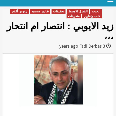
Menu
t
conten
الحدث
الشرق الاوسط
تحقيقات
تقارير صحفية
رؤوس أقلام
كتاب وتقارير
متفرقات
زيد الايوبي : انتصار ام انتحار
،،،
Fadi Derbas
3 years ago