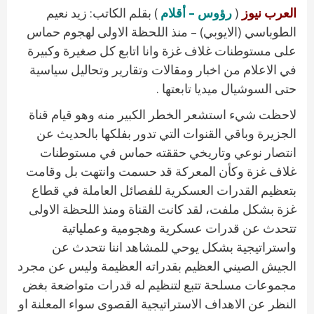
العرب نيوز
(
رؤوس – أقلام
) بقلم الكاتب: زيد نعيم
الطوباسي (الايوبي) – منذ اللحظة الاولى لهجوم حماس
على مستوطنات غلاف غزة وانا اتابع كل صغيرة وكبيرة
في الاعلام من اخبار ومقالات وتقارير وتحاليل سياسية
حتى السوشيال ميديا تابعتها .
لاحظت شيء استشعر الخطر الكبير منه وهو قيام قناة
الجزيرة وباقي القنوات التي تدور بفلكها بالحديث عن
انتصار نوعي وتاريخي حققته حماس في مستوطنات
غلاف غزة وكأن المعركة قد حسمت وانتهت بل وقامت
بتعظيم القدرات العسكرية للفصائل العاملة في قطاع
غزة بشكل ملفت، لقد كانت القناة ومنذ اللحظة الاولى
تتحدث عن قدرات عسكرية وهجومية وعملياتية
واستراتيجية بشكل يوحي للمشاهد اننا نتحدث عن
الجيش الصيني العظيم بقدراته العظيمة وليس عن مجرد
مجموعات مسلحة تتبع لتنظيم له قدرات متواضعة بغض
النظر عن الاهداف الاستراتيجية القصوى سواء المعلنة او