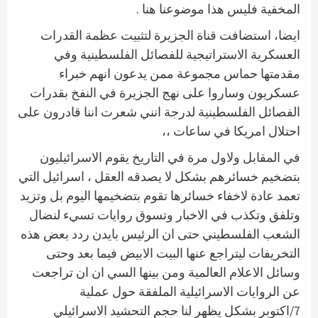
المخفية فليس هذا موضوعنا هنا .
ايضا، استضافت قناة الجزيرة لتثبيت عظمة القدرات
العسكرية الاستراتيجية للفصائل الفلسطينية وفي
مقدمتها حماس مجموعة ممن يدعون انهم خبراء
عسكريون وساروا على نهج الجزيرة في النفخ بقدرات
الفصائل الفلسطينية لدرجة انني شعرت اننا قادرون على
احتلال امريكا في ساعات ،،
في المقابل ولاول مرة في التاريخ يقوم الاسرائيليون
بتضخيم خسائرهم بشكل لا يصدقه العقل ، اسرائيل التي
تعمد عادة لاخفاء خسائرها تقوم بتضخيمها اليوم بل وتزيد
وتلفق وتكذب في الاخبار وتسوق روايات تسيء لنضال
الشعب الفلسطيني حتى ان الرئيس بايدن ردد بعض هذه
التخريفات ليتراجع عنها البيت الابيض فيما بعد وحتى
وسائل الاعلام العالمية ومن بينها السي ان ان تراجعت
عن الروايات الاسرائيلية الملفقة حول عملية
7/اكتوبر بشكل يظهر لنا حجم التحشيد الاسرائيلي