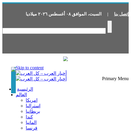
إتصل بنا
|
السبت
،
الموافق
٠٨
أغسطس
٢٠٢٦
ميلاديا
Skip to content
Primary Menu
الرئيسية
العالم
امريكا
استراليا
بريطانيا
كندا
المانيا
فرنسا