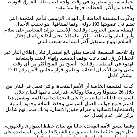
لحماية أمنه واستقراره في وقت تواجه فيه منطقة الشرق الأوسط
واحدة من أكثر اللحظات حرجا منذ عقود.
وذكّرت المنسقة الخاصة بأن الهدف الرئيسي للأمم المتحدة، التي
تضم في عضويتها 193 دولة ، وفقا لميثاقها ، هو تجنيب الأجيال
المقبلة مآسي الحروب؛ وقالت: “للأسف، تتزايد المخاطر على سلام
وأمن لبنان والمنطقة، ولكن علينا ألا نتخلى أبدًا عن آمال إحلال
السلام لبلوغ مستقبل أكثر استدامة لشعب لبنان”.
وإذ تلاحظ المنسقة الخاصة بقلق بالغ استمرار تبادل إطلاق النار عبر
الخط الأزرق، فقد دعت لوقف التصعيد وإنهاء العنف واستعادة
الهدوء في المنطقة. وقالت: ” أصبح من الملح أكثر من أي وقت
مضى وقف الأعمال العدائية وتطبيق قرار مجلس الأمن رقم 1701
بشكل كامل.”
أكدت المنسقة الخاصة أن الأمم المتحدة، والتي تعمل في لبنان من
خلال 26 صندوقًا وبرنامجًا ووكالة، قد زادت دعمها للبنان خلال
السنوات القليلة الماضية ردًا على التحديات المتفاقمة. ويشمل هذا
الدعم جميع جوانب العمل السياسي وحفظ السلام وجهود التنمية
والاستجابة الإنسانية واحترام حقوق الإنسان، وذلك ضمن نهج شامل
يركز على عدم إهمال أحد.
وفيما تنسق الأمم المتحدة حاليا مع لبنان خطط الطوارئ والجهوزية،
تبذل جهود حثيثة ايضاً بالتنسيق مع الشركاء الدوليين للمساعدة على