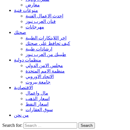
معارض
منوعات فنية
احدث الاعمال الفنية
فنان العرب نيوز
مهرجانات
صحتك
اخر اللابتكارات الطبية
كيف تحافظ على صحتك
ارشادات طبية
طبيبك من العرب نيوز
منظمات دولية
مجلس الامن الدولي
منظمة الامم المتحدة
الاتحاد الاوروبي
جامعة بيروت
الاقتصادية
مال واعمال
اسعار الذهب
اسعار النفط
سوق العقارات
من نحن
Search for: