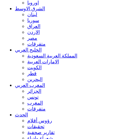
اوروبا
الشرق الاوسط
لبنان
سوريا
العراق
الاردن
مصر
متفرقات
الخليج العربي
المملكة العربية السعودية
الامارات العربية
الكويت
قطر
البحرين
المغرب العربي
الجزائر
تونس
المغرب
متفرقات
الحدث
رؤوس أقلام
تحقيقات
تقارير صحفية
شعراء وادباء