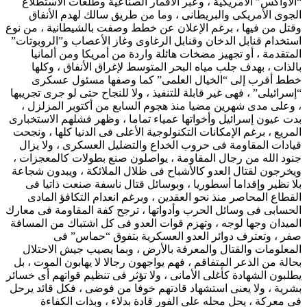
“الأواكس” الأمريكية ، وعبر الأقمار الصناعية وطلعات الاستطلاع
الجوى الأمريكى والبريطانى ، وما من طريق سالك لهدم الأنفاق
وقتل من فيها ، برغم الإعلان عن خطط وصفت بالشيطانية ، من نوع
استخدام قنابل الدخان وقنابل الرغاوى وغاز الأعصاب و”الروبوتات”
المتقدمة ، أو تجهيز مضخات هائلة واردة من أمريكا ومن ألمانيا
بالذات ، بهدف جلب مياه البحر المتوسط لإغراق الأنفاق ، وكلها
خطط أقرب إلى “الخيال العلمى” كما وصفها مسئول عسكرى
“إسرائيلى” ، فهى غير قابلة للتنفيذ ، ولا للنجاح حتى لو جرى تجريبها
، وعلى مدى شهرين مضيا منذ هجوم السابع من أكتوبر المزلزل ،
بدت عيون إسرائيل وأخواتها عمياء تماما ، وظهر فشلهم الاستخبارى
المريع ، برغم الإمكانات التكنولوجية الأعلى فى الدنيا كلها ، ونجحت
قيادات المقاومة فى حروب الخداع والتضليل العسكرى ، ولا يزال
جنود الله من رجال المقاومة ، يواصلون صنع بطولات كالمعجزات ،
ويخرجون لقتال العدو كالأشباح فى ظلال الملائكة ، ويبدون شجاعة
بلا نظير وإقداما أسطوريا ، وبوسائل قتال ناسفة صنعت ذاتيا فى
القطاع المحاصر منذ نحو العقدين ، وبرغم انعدام التكافؤ المادى
الحسابى فى وسائل الحرب وأدواتها ، ترجح كفة المقاومة فى معارك
الميدان وجها لوجه ، وتهزم قوات العدو فى كل اشتباك من المسافة
صفر ، وتعترف دوائر العدو العسكرية بتفوق “حماس” فى
المعلومات والقتال والمعرفة بالأرض ، وبما يصيب جيش الاحتلال
بحالة من الذعر المتفاقم ، فهم يواجهون رجالا لا يهابون الموت ، بل
يطلبون الشهادة كأغلى الأمانى ، ولا تؤثر فى تنظيم قواتهم أى خسائر
بشرية ، ولا يعنى استشهاد قادتهم خوفا من فوضى ، فكل قائد يرحل
فى معركة ، يحل محله على الفور قادة بدلاء ، وبذات الكفاءة