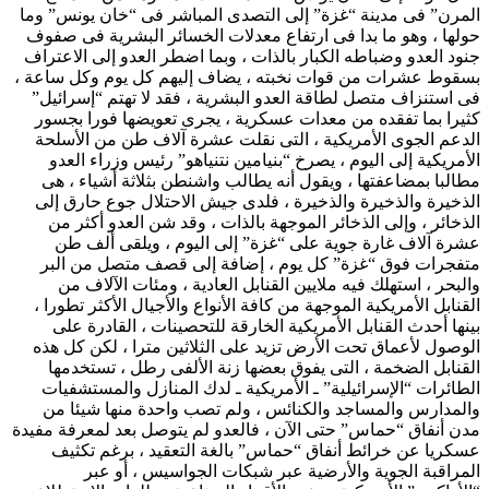
المرن” فى مدينة “غزة” إلى التصدى المباشر فى “خان يونس” وما
حولها ، وهو ما بدا فى ارتفاع معدلات الخسائر البشرية فى صفوف
جنود العدو وضباطه الكبار بالذات ، وبما اضطر العدو إلى الاعتراف
بسقوط عشرات من قوات نخبته ، يضاف إليهم كل يوم وكل ساعة ،
فى استنزاف متصل لطاقة العدو البشرية ، فقد لا تهتم “إسرائيل”
كثيرا بما تفقده من معدات عسكرية ، يجرى تعويضها فورا بجسور
الدعم الجوى الأمريكية ، التى نقلت عشرة آلاف طن من الأسلحة
الأمريكية إلى اليوم ، يصرخ “بنيامين نتنياهو” رئيس وزراء العدو
مطالبا بمضاعفتها ، ويقول أنه يطالب واشنطن بثلاثة أشياء ، هى
الذخيرة والذخيرة والذخيرة ، فلدى جيش الاحتلال جوع حارق إلى
الذخائر ، وإلى الذخائر الموجهة بالذات ، وقد شن العدو أكثر من
عشرة آلاف غارة جوية على “غزة” إلى اليوم ، ويلقى ألف طن
متفجرات فوق “غزة” كل يوم ، إضافة إلى قصف متصل من البر
والبحر ، استهلك فيه ملايين القنابل العادية ، ومئات الآلاف من
القنابل الأمريكية الموجهة من كافة الأنواع والأجيال الأكثر تطورا ،
بينها أحدث القنابل الأمريكية الخارقة للتحصينات ، القادرة على
الوصول لأعماق تحت الأرض تزيد على الثلاثين مترا ، لكن كل هذه
القنابل الضخمة ، التى يفوق بعضها زنة الألفى رطل ، تستخدمها
الطائرات “الإسرائيلية” ـ الأمريكية ـ لدك المنازل والمستشفيات
والمدارس والمساجد والكنائس ، ولم تصب واحدة منها شيئا من
مدن أنفاق “حماس” حتى الآن ، فالعدو لم يتوصل بعد لمعرفة مفيدة
عسكريا عن خرائط أنفاق “حماس” بالغة التعقيد ، برغم تكثيف
المراقبة الجوية والأرضية عبر شبكات الجواسيس ، أو عبر