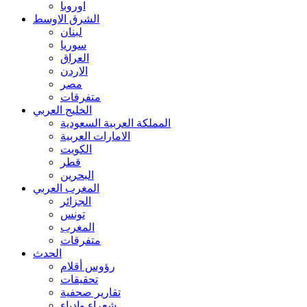
اوروبا
الشرق الاوسط
لبنان
سوريا
العراق
الاردن
مصر
متفرقات
الخليج العربي
المملكة العربية السعودية
الامارات العربية
الكويت
قطر
البحرين
المغرب العربي
الجزائر
تونس
المغرب
متفرقات
الحدث
رؤوس أقلام
تحقيقات
تقارير صحفية
شعراء وادباء