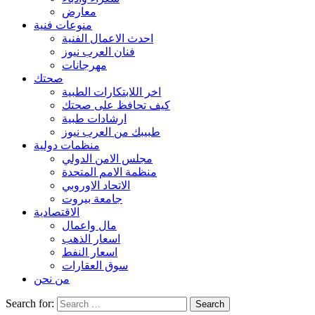
معارض
منوعات فنية
احدث الاعمال الفنية
فنان العرب نيوز
مهرجانات
صحتك
اخر اللابتكارات الطبية
كيف تحافظ على صحتك
ارشادات طبية
طبيبك من العرب نيوز
منظمات دولية
مجلس الامن الدولي
منظمة الامم المتحدة
الاتحاد الاوروبي
جامعة بيروت
الاقتصادية
مال واعمال
اسعار الذهب
اسعار النفط
سوق العقارات
من نحن
Search for: