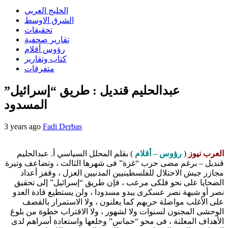
الخليج العربي
الشرق الاوسط
تحقيقات
تقارير صحفية
رؤوس أقلام
كتاب وتقارير
متفرقات
عبدالحليم قنديل : طريق “إسرائيل”
المسدود
3 years ago
Fadi Derbas
العرب نيوز
(
رؤوس – أقلام
) بقلم المحلل السياسي أ. عبدالحليم
قنديل – برغم مضى حرب “غزة” فى شهرها الثالث ، وتضاعف وتيرة
مجازر جيش الاحتلال للفلسطينيين المدنيين العزل ، وقفز أعداد
الضحايا على نحو فلكى مرعب ، فإن طريق “إسرائيل” إلى تحقيق
نصر أو شبهة نصر عسكرى يبدو مسدودا ، ولن يستطيع قادة العدو
على الأغلب مواصلة حربهم كما يعلنون ، ولا الاستمرار بالقصف
الوحشى المجنون لسنوات ولا لشهور ، ولا الاقتراب خطوة من بلوغ
الأهداف المعلنة ، فى محو “حماس” وخلعها واستعادة أسراهم لدى