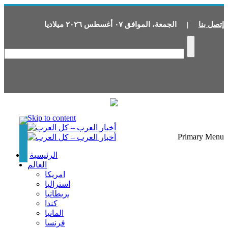
إتصل بنا
|
الجمعة
،
الموافق
٠٧
أغسطس
٢٠٢٦
ميلاديا
Skip to content
Primary Menu
الرئيسية
العالم
امريكا
استراليا
بريطانيا
كندا
المانيا
فرنسا