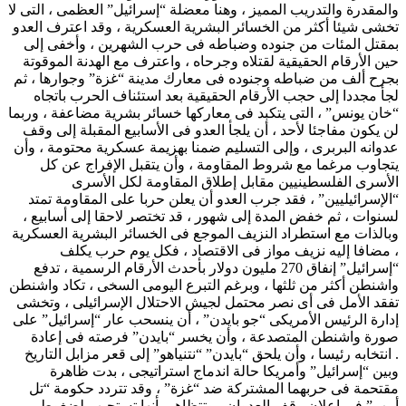
والمقدرة والتدريب المميز ، وهنا معضلة “إسرائيل” العظمى ، التى لا
تخشى شيئا أكثر من الخسائر البشرية العسكرية ، وقد اعترف العدو
بمقتل المئات من جنوده وضباطه فى حرب الشهرين ، وأخفى إلى
حين الأرقام الحقيقية لقتلاه وجرحاه ، واعترف مع الهدنة الموقوتة
بجرح ألف من ضباطه وجنوده فى معارك مدينة “غزة” وجوارها ، ثم
لجأ مجددا إلى حجب الأرقام الحقيقية بعد استئناف الحرب باتجاه
“خان يونس” ، التى يتكبد فى معاركها خسائر بشرية مضاعفة ، وربما
لن يكون مفاجئا لأحد ، أن يلجأ العدو فى الأسابيع المقبلة إلى وقف
عدوانه البربرى ، وإلى التسليم ضمنا بهزيمة عسكرية محتومة ، وأن
يتجاوب مرغما مع شروط المقاومة ، وأن يتقبل الإفراج عن كل
الأسرى الفلسطينيين مقابل إطلاق المقاومة لكل الأسرى
“الإسرائيليين” ، فقد جرب العدو أن يعلن حربا على المقاومة تمتد
لسنوات ، ثم خفض المدة إلى شهور ، قد تختصر لاحقا إلى أسابيع ،
وبالذات مع استطراد النزيف الموجع فى الخسائر البشرية العسكرية
، مضافا إليه نزيف مواز فى الاقتصاد ، فكل يوم حرب يكلف
“إسرائيل” إنفاق 270 مليون دولار بأحدث الأرقام الرسمية ، تدفع
واشنطن أكثر من ثلثها ، وبرغم التبرع اليومى السخى ، تكاد واشنطن
تفقد الأمل فى أى نصر محتمل لجيش الاحتلال الإسرائيلى ، وتخشى
إدارة الرئيس الأمريكى “جو بايدن” ، أن ينسحب عار “إسرائيل” على
صورة واشنطن المتصدعة ، وأن يخسر “بايدن” فرصته فى إعادة
انتخابه رئيسا ، وأن يلحق “بايدن” “نتنياهو” إلى قعر مزابل التاريخ .
وبين “إسرائيل” وأمريكا حالة اندماج استراتيجى ، بدت ظاهرة
مقتحمة فى حربهما المشتركة ضد “غزة” ، وقد تتردد حكومة “تل
أبيب” فى إعلان وقف العدوان ، وتتظاهر بأنها تستجيب لضغوط