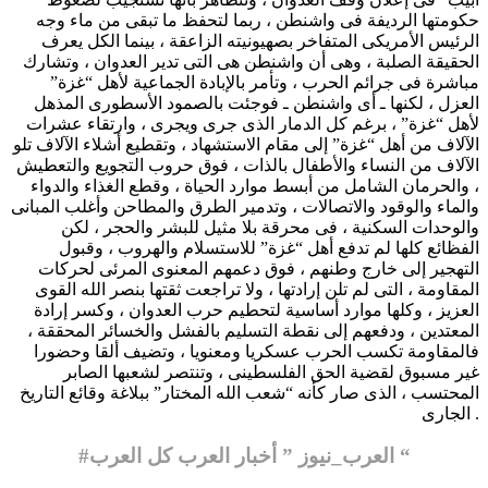
حكومتها الرديفة فى واشنطن ، ربما لتحفظ ما تبقى من ماء وجه
الرئيس الأمريكى المتفاخر بصهيونيته الزاعقة ، بينما الكل يعرف
الحقيقة الصلبة ، وهى أن واشنطن هى التى تدير العدوان ، وتشارك
مباشرة فى جرائم الحرب ، وتأمر بالإبادة الجماعية لأهل “غزة”
العزل ، لكنها ـ أى واشنطن ـ فوجئت بالصمود الأسطورى المذهل
لأهل “غزة” ، برغم كل الدمار الذى جرى ويجرى ، وارتقاء عشرات
الآلاف من أهل “غزة” إلى مقام الاستشهاد ، وتقطيع أشلاء الآلاف تلو
الآلاف من النساء والأطفال بالذات ، فوق حروب التجويع والتعطيش
، والحرمان الشامل من أبسط موارد الحياة ، وقطع الغذاء والدواء
والماء والوقود والاتصالات ، وتدمير الطرق والمطاحن وأغلب المبانى
والوحدات السكنية ، فى محرقة بلا مثيل للبشر والحجر ، لكن
الفظائع كلها لم تدفع أهل “غزة” للاستسلام والهروب ، وقبول
التهجير إلى خارج وطنهم ، فوق دعمهم المعنوى المرئى لحركات
المقاومة ، التى لم تلن إرادتها ، ولا تراجعت ثقتها بنصر الله القوى
العزيز ، وكلها موارد أساسية لتحطيم حرب العدوان ، وكسر إرادة
المعتدين ، ودفعهم إلى نقطة التسليم بالفشل والخسائر المحققة ،
فالمقاومة تكسب الحرب عسكريا ومعنويا ، وتضيف ألقا وحضورا
غير مسبوق لقضية الحق الفلسطينى ، وتنتصر لشعبها الصابر
المحتسب ، الذى صار كأنه “شعب الله المختار” ببلاغة وقائع التاريخ
الجارى .
#العرب_نيوز ” أخبار العرب كل العرب “