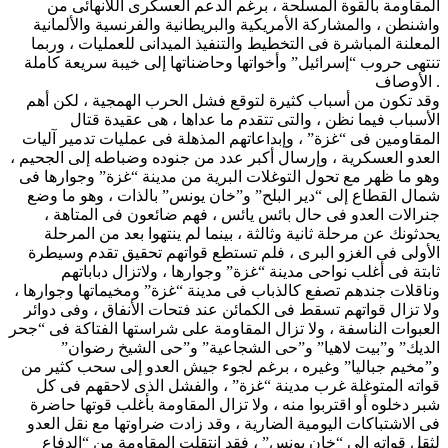
المقاومة بالقوة المسلحة ، برغم الدعم العسكرى اللانهائى من
واشنطن ، والمشاركة الأمريكية والبريطانية والفرنسية والألمانية
المعلنة المباشرة فى التخطيط والتنفيذ الميدانى للعمليات ، وربما
تنتهى حروب “إسرائيل” وأخواتها وحاضناتها إلى خيبة سريعة كاملة
الأوصاف .
وقد تكون من أسباب كثيرة لتوقع فشل الحرب الهمجية ، لكن أهم
الأسباب فيما نظن ، والتى تتقدم ما عداها ، هى عقيدة قتال
المقاومين فى “غزة” ، وإبداعاتهم المذهلة فى عمليات تدمير آليات
العدو العسكرية ، وإرسال أكبر عدد من جنوده وضباطه إلى الجحيم ،
وهو ما ظهر مع تحول التوغلات البرية من مدينة “غزة” وجوارها فى
شمال القطاع إلى “دير البلح” و”خان يونس” بالذات ، وهو ما وضع
جنرالات العدو فى حال بائس يائس ، فهم ضائعون فى المتاهة ،
يحدثونك عن مرحلة ثانية وثالثة ، بينما لم ينتهوا بعد من المرحلة
الأولى فى الغزو البرى ، فلم تستطع قواتهم تحقيق تقدم وسيطرة
ثابتة فى أغلب نواحى مدينة “غزة” وجوارها ، ولاتزال دباباتهم
وناقلات جندهم تصفع كالذباب فى مدينة “غزة” ومخيماتها وجوارها ،
ولا تزال قواتهم تسقط فى الكمائن عند فتحات الأنفاق ، وفى دوائر
العبوات الناسفة ، ولا تزال المقاومة على شراستها الفتاكة فى “جحر
الديك” و”بيت لاهيا” و”حى الشجاعية” و”حى الشيخ رضوان”
و”مخيم جباليا” وغيره ، برغم لجوء جيش العدو إلى سحب كثير من
قواته المتوغلة غرب مدينة “غزة” ، والفشل الذى لاحقهم فى كل
شبر دخلوه أو اقتربوا منه ، ولا تزال المقاومة بأغلب قوتها حاضرة
فى الاشتباكات اليومية الضارية ، وقد زادت ضراوتها مع نقل العدو
لثقل قواته إلى “خان يونس” ، فقد انتقلت المقاومة من “الدفاع