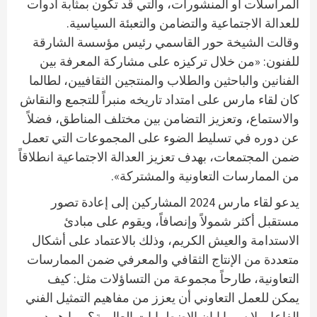
المراسلات أو المنشورات، والتي قد تكون بمثابة أدوات
للعدالة الاجتماعية والتضامن والتعبئة السياسية.
وقالت الشيخة حور القاسمي رئيس مؤسسة الشارقة
للفنون: «من خلال تركيزه على مشاركة المعرفة بين
الفنانين والباحثين والطلاب والمنتجين الثقافيين، لطالما
كان لقاء مارس على امتداد تاريخه منبراً للتجمع والنقاش
والاستماع، وتعزيز التضامن بين مختلف المناطق، فضلاً
عن دوره في تسليط الضوء على المجموعات التي تعمل
ضمن المجتمعات، بهدف تعزيز العدالة الاجتماعية انطلاقاً
من الممارسات التعاونية والمشتركة».
يدعو لقاء مارس 2024 المشاركين إلى إعادة تصور
مستقبل أكثر شمولاً وإنصافاً، ويقوم على مبادئ
الاستدامة والعيش الكريم، وذلك بالاعتماد على أشكال
متعددة من الإنتاج الثقافي والمعرفي ضمن الممارسات
التعاونية، طارحاً مجموعة من التساؤلات مثل: كيف
يمكن للعمل التعاوني أن يعزز من مفاهيم التمثيل الفني
الفاعل، لا سيما إبان الاضطرابات العالمية؟ وما هو دور