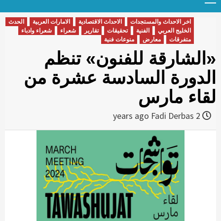
Menu
t
conten
اخر الاحداث والمستجدات
الاحداث الاقتصادية
الامارات العربية
الحدث
الخليج العربي
الفنية
تحقيقات
تقارير
شعراء
شعراء وادباء
متفرقات
معارض
منوعات فنية
«الشارقة للفنون» تنظم
الدورة السادسة عشرة من
لقاء مارس
Fadi Derbas
2 years ago