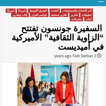
Menu
t
conten
اخر الاحداث والمستجدات
الحدث
الشرق الاوسط
امريكا
اميركا
تحقيقات
تقارير
تقارير صحفية
عواصم القرار
كتاب وتقارير
لبنان
متفرقات
السفيرة جونسون تفتتح
“الزاوية الثقافية” الأميركية
في أميديست
Fadi Derbas
2 years ago