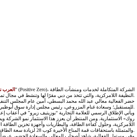
العرب ن
النظيفة اللامركزية، والتي تتخذ من دبي مقرًا لها وتنشط في مجال تمكين اقتصاد الطاقة المستدامة في دولة الإمارات ومنطقة دول مجلس التعاون عبر تسريع وتسهيل مسيرة التحول المستدام.
حضر الفعالية معالي عبد الله محمد البسطي، أمين عام المجلس التنفي
للمستقبل؛ وسعادة غنام المزروعي، رئيس مجلس إدارة سوق أبوظبي للأوراق المالية، وعدد من القياديين في قطاعات الأعمال المختلفة.
روك» الاستثمارية. ومن المنتظر أن يعزز هذا الاستثمار نمو الشركة و
اللامركزية، وحلول كفاءة الطاقة، والبطاريات وأجهزة تخزين الطاقة ال
والمتمثلة باستحقاقات قمة المناخ الأخيرة كوب 28 لزيادة سعة الطاقة المتجددة بثلاثة أضعاف وزيادة كفاءة استهلاك الطاقة بضعفين مع حلول العام 2030.
وفي مستهل الفعالية، شاهد أصحاب المعالي والسعادة الحضور عرضاً ت