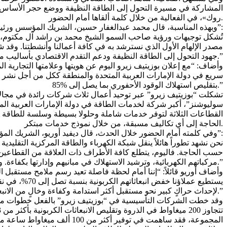
المشاركة في مسيرة التحول إلى الطاقة النظيفة ووضع حجر الأساس لا
روك»، في الفعالية من خلال كلمة ألقاها أمام الحضور.
وبهذه المناسبة، قال محمد عبدالغفار حسين، الشريك المؤسس ورئيس مجلس إدارة “بوزيتيف زيرو”:
مصدر الإلهام الأول الذي نسترشد به في كافة أعمالنا وأنشطتنا. وق
جهود التحول إلى الطاقة النظيفة ودعم التقدم الاقتصادي بأساليب مبتكرة ومستدامة في آن واحد.”
وأضاف: “مع إعلان بوزيتيف زيرو اليوم عن هويتها وعلامتها التجارية ا
سريع في دولة الإمارات العربية المتحدة والمنطقة ككل من أجل نشر ر
بتقليص استهلاك الوقود الأحفوري بما يصل إلى %85.”
تشكلت “بوزيتيف زيرو” عبر توحيد أعمال ثلاث شركات رائدة في مجالا
سوليوشنز”، أكبر شركة لخدمات الطاقة في دولة الإمارات العربية الم
القطاعات الثلاثة لتوفر خدمات شاملة وحلولا بسيطة وسلسة للطاقة الن
الحاجة إلى أي تكاليف مسبقة، من خلال نموذج خدمات مبتكر.
وفي كلمته أمام الحضور خلال الحدث، قال ديفيد أوريو، الشريك المؤسس والرئيس التنفيذي لشركة “بوزيتيف زيرو”:
حسب الحاجة. فاليوم، يتطلع كافة الأطراف ذات العلاقة من القطاعين
مركباتهم الكهربائية، وترشيد الاستهلاك في مبانيهم وإدارتها بكفاءة. ولا بد لهذه الحلول أن تكون عملية وغير معقدة وبتكلفة معقولة تندمج بسلاسة في حياتهم وأنشطتهم اليومية.”
وأضاف أوريو قائلاً: “إننا أمام لحظة فاصلة تعيد رسم ملامح مستقبل 
يستطيع عملا
لإحداث حراكٍ كبير نحو مستقبل أكثر استدامة وكفاءة وخالٍ من الانبعاثات الكربونية من خلال الابتكار والتعاون مع مختلف الشركاء.”
وقد خطت الشركات التأسيسية في “بوزيتيف زيرو” بالفعل خطوات ملح