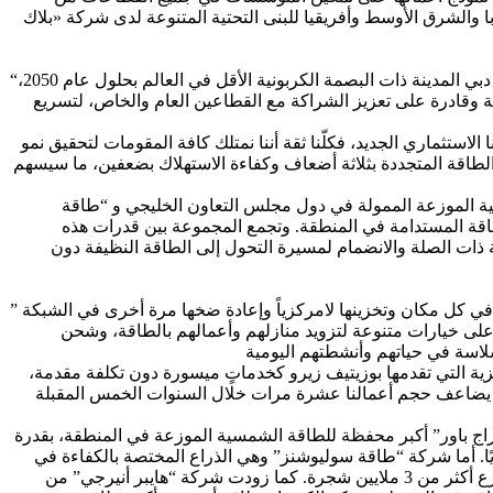
والشرق الأوسط وأفريقيا للبنى التحتية المتنوعة لدى شركة «بلاك
“تُشكل توجيهات ورؤية صاحب السمو الشيخ محمد بن راشد آل مكتوم، نائب رئيس الدولة رئيس مجلس الوزراء حاكم دبي – رعاه الله – لجعل دبي المدينة ذات البصمة الكربونية الأقل في العالم بحلول عام 2050،
 وقادرة على تعزيز الشراكة مع القطاعين العام والخاص، لتسريع
استثماري الجديد، فكلّنا ثقة أننا نمتلك كافة المقومات لتحقيق نمو
لطاقة المتجددة بثلاثة أضعاف وكفاءة الاستهلاك بضعفين، ما سيسهم
ية الموزعة الممولة في دول مجلس التعاون الخليجي و “طاقة
طاقة المستدامة في المنطقة. وتجمع المجموعة بين قدرات هذه
 ذات الصلة والانضمام لمسيرة التحول إلى الطاقة النظيفة دون
” نحن نشهد تطوراً هائلاً ينقل شبكة الكهرباء والطاقة المركزية التقليدية بانبعاثاتها الكربونية الكثيفة إلى منظومة رقمية نظيفة تتيح إنتاج الطاقة في كل مكان وتخزينها لامركزياً وإعادة ضخها مرة أخرى في الشبكة
لى خيارات متنوعة لتزويد منازلهم وأعمالهم بالطاقة، وشحن
زية التي تقدمها بوزيتيف زيرو كخدماتٍ ميسورة دون تكلفة مقدمة،
 ونعتزم أيضاً تحقيق نمو قوي يضاعف حجم أعمالنا عشرة مرات خلال السنوات الخمس المقبلة
ج باور” أكبر محفظة للطاقة الشمسية الموزعة في المنطقة، بقدرة
ونية بأكثر من 223 ألف طن سنويًا، ما يعادل تزويد أكثر من 43 ألف منزل بالطاقة سنويًا. أما شركة “طاقة سوليوشنز” وهي الذراع المختصة بالكفاءة في
المجموعة، فقد ساهمت في توفير أكثر من 100 ألف ميغاواط ساعة من الطاقة ضمن أكثر من ثماني قطاعات في دولة الإمارات، ما يعادل زرع أكثر من 3 ملايين شجرة. كما زودت شركة “هايبر أنيرجي” من