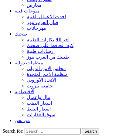
معارض
منوعات فنية
احدث الاعمال الفنية
فنان العرب نيوز
مهرجانات
صحتك
اخر اللابتكارات الطبية
كيف تحافظ على صحتك
ارشادات طبية
طبيبك من العرب نيوز
منظمات دولية
مجلس الامن الدولي
منظمة الامم المتحدة
الاتحاد الاوروبي
جامعة بيروت
الاقتصادية
مال واعمال
اسعار الذهب
اسعار النفط
سوق العقارات
من نحن
Search for: