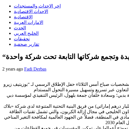
اخر الاحداث والمستجدات
الاحداث الاقتصادية
الاقتصادية
الامارات العربية
الحدث
الخليج العربي
تحقيقات
تقارير صحفية
يدة وتجمع شركاتها التابعة تحت شركة واحدة
2 years ago
Fadi Derbas
ثلاثاء حفل الإطلاق الرسمي لـ “بوزيتيف زيرو” (Positive Zero)، الشركة المتكاملة لخدمات ومنشآت الطاقة
حة بدبي؛ وسعادة خلفان جمعة بلهول، الرئيس التنفيذي لمؤسسة دبي
الإطلاق الرسمي للعلامة التجارية “بوزيتيف زيرو” في أعقاب إعلانها مؤخراً عن استقطاب استثمار نوعي بقيمة 400 مليون دولار (1.47 مليار درهم إماراتي) من فريق البنية التحتية المتنوعة لدى شركة «بلاك
اون الخليجي في مجال إزالة الكربون، والتي تشمل تقنيات الطاقة
صادي في المنطقة، فضلاً عن الجهود العالمية لمكافحة التغير المناخي
رة نموذج أعمالها على تمكين المؤسسات في جميع القطاعات من