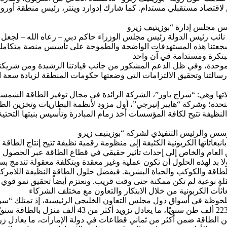
قتصاد مستقبلي مستدام. كما شارك إدوارد وينتر، رئيس منطقة أوروبا 
د شجعتنا هذه المستهدفات الواضحة والطموحة على تأسيس منصة متكاملة
لموحدة، وفي ظل الدعم المشكور من جانب قيادتنا الرشيدة ومن شريكنا ال
سالتنا وتحقيق الالتزامات التي وضعتها حكومات المنطقة لزيادة سعة ا
تها وهي: “سراج باور”، الشركة الرائدة في مجال توفير الطاقة الشمس
تحدة؛ وشركة “هايبر إنيرجي”، أول مزود لأنظمة البطاريات وتخزين ال
ظيفة تتيح لكافة المؤسسات أخذ زمام المبادرة وتأسيس بنيتها التحتية
 العام والخاص إلى إحداث تأثير حقيقي في قطاع الطاقة عبر الحصول ع
الطاقة والكوكب والحياة البشرية. فبفضل حلول الطاقة النظيفة اللامرك
ؤنا خفض انبعاثاتهم الكربونية بنسبة تصل إلى 70%، في نقلةٍ نوعية لم تكن ممكنة حتى وقت قريب.
وظة في أسواق دول مجلس التعاون الخليجي الرئيسية، إذ تمتلك “سرا
تتجاوز 200 ميغاواط في الذروة وتقليص الانبعاثات الكرب