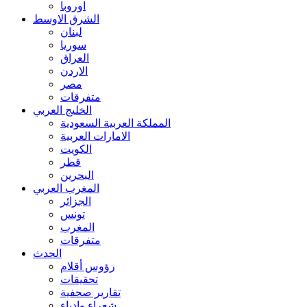
اوروبا
الشرق الاوسط
لبنان
سوريا
العراق
الاردن
مصر
متفرقات
الخليج العربي
المملكة العربية السعودية
الامارات العربية
الكويت
قطر
البحرين
المغرب العربي
الجزائر
تونس
المغرب
متفرقات
الحدث
رؤوس أقلام
تحقيقات
تقارير صحفية
شعراء وادباء