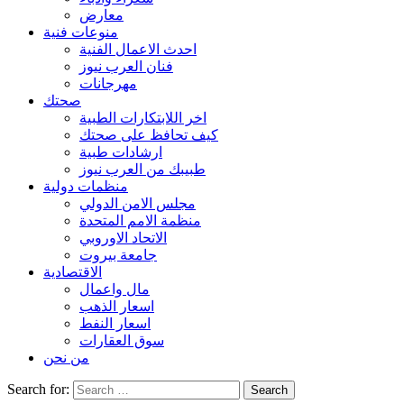
معارض
منوعات فنية
احدث الاعمال الفنية
فنان العرب نيوز
مهرجانات
صحتك
اخر اللابتكارات الطبية
كيف تحافظ على صحتك
ارشادات طبية
طبيبك من العرب نيوز
منظمات دولية
مجلس الامن الدولي
منظمة الامم المتحدة
الاتحاد الاوروبي
جامعة بيروت
الاقتصادية
مال واعمال
اسعار الذهب
اسعار النفط
سوق العقارات
من نحن
Search for: