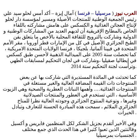
العرب نيوز
(
مرسيليا – فرنسا
) آمال إيزة – أكد أمس لحلو سيد علي
رئيس الجمعية الوطنية للمنتجات الأصيلة ومسير لمؤسسة دار لحلو
لإنتاج العجائن الغذائية و الكسكس على هامش مشاركته باللقاء
الخاص بالمطابخ الإفريقية أن لديهم العديد من المشاركات الوطنية و
الدولية وشاركت بالترويج للثقافة المحلية بالأخص ما يتعلق بفن
الطبخ الجزائري الأصيل في كل من الإمارات قطر أوروبا ، مقر الأمم
المتحدة في فيينا ألمانيا، بلجيكا ، فرنسا الولايات المتحدة الامريكية ،
كما تحصلت سنة 2005 على الميدالية الذهبية لأحسن طبق كسكس
في إيطاليا صقيليا ،وشاركت في لجان التحكيم لمسابقات الطهي
وترأست لجنة التحكيم سنة 2014.
كما تحدثت في المائدة المستديرة التي شاركت بها عن بعض
المنتوجات ذات القيمة المضافة العالية والغير مستغلة في
المنتوجات الغذائية…. وأهمها النباتات العطرية والصحية وهي الزيوت
الأساسية ، التي تستخدم في العطور والمنتجات الصيدلانية
وغيرها ، ونوعية المنتوج الجزائري وجودته العالية نظرا للمناخ
الجزائري الملائم ، سمحت هذه المبادرة الحسنة للتعارف وتبادل
الخبرات .
وفي الأخير أتقدم بجزيل الشكر لكل المنظمين فابريس و أكسيل
وفالنتين الذين تعبوا كثيرا في هذا الحدث الذي جمع مختلف
الجنسيات بمرسيليا .