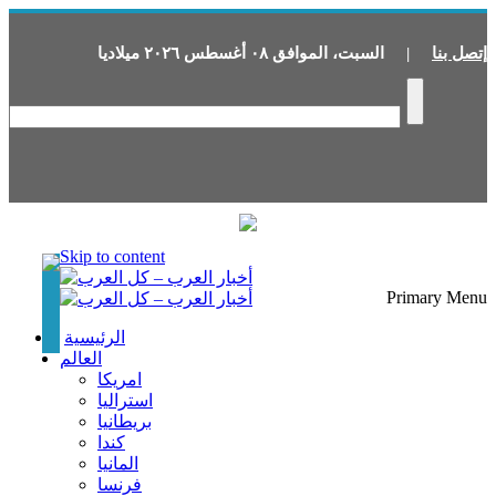
إتصل بنا
|
السبت
،
الموافق
٠٨
أغسطس
٢٠٢٦
ميلاديا
Skip to content
Primary Menu
الرئيسية
العالم
امريكا
استراليا
بريطانيا
كندا
المانيا
فرنسا