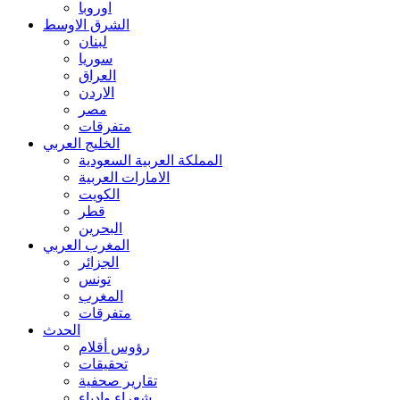
اوروبا
الشرق الاوسط
لبنان
سوريا
العراق
الاردن
مصر
متفرقات
الخليج العربي
المملكة العربية السعودية
الامارات العربية
الكويت
قطر
البحرين
المغرب العربي
الجزائر
تونس
المغرب
متفرقات
الحدث
رؤوس أقلام
تحقيقات
تقارير صحفية
شعراء وادباء