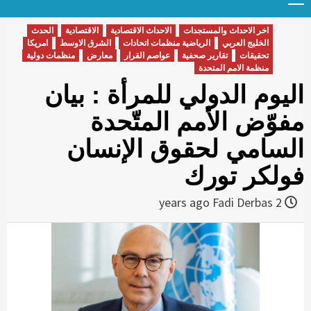
Menu
t
conten
اخر الاحداث والمستجدات
الاحداث الاقتصادية
الاقتصادية
الحدث
الخليج العربي
الرياضية منظمات اتحادات
الشرق الاوسط
امريكا
تحقيقات
تقارير صحفية
عواصم القرار
معارض
منظمات دولية
منظمة الامم المتحدة
اليوم الدولي للمرأة : بيان
مفوّض الأمم المتّحدة
السامي لحقوق الإنسان
فولكر تورك
Fadi Derbas
2 years ago