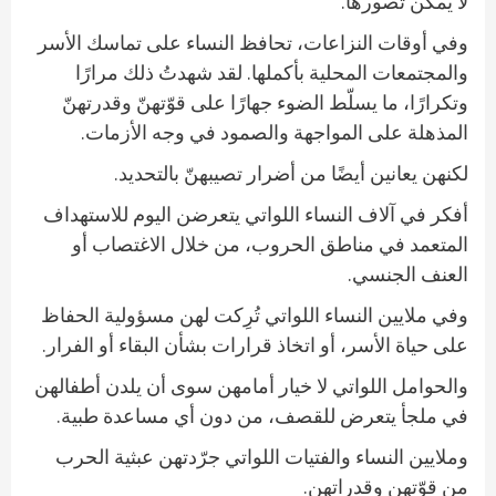
لا يمكن تصورها.
وفي أوقات النزاعات، تحافظ النساء على تماسك الأسر
والمجتمعات المحلية بأكملها. لقد شهدتُ ذلك مرارًا
وتكرارًا، ما يسلّط الضوء جهارًا على قوّتهنّ وقدرتهنّ
المذهلة على المواجهة والصمود في وجه الأزمات.
لكنهن يعانين أيضًا من أضرار تصيبهنّ بالتحديد.
أفكر في آلاف النساء اللواتي يتعرضن اليوم للاستهداف
المتعمد في مناطق الحروب، من خلال الاغتصاب أو
العنف الجنسي.
وفي ملايين النساء اللواتي تُرِكت لهن مسؤولية الحفاظ
على حياة الأسر، أو اتخاذ قرارات بشأن البقاء أو الفرار.
والحوامل اللواتي لا خيار أمامهن سوى أن يلدن أطفالهن
في ملجأ يتعرض للقصف، من دون أي مساعدة طبية.
وملايين النساء والفتيات اللواتي جرّدتهن عبثية الحرب
من قوّتهن وقدراتهن.