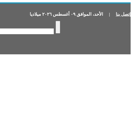
إتصل بنا
|
الأحد
،
الموافق
٠٩
أغسطس
٢٠٢٦
ميلاديا
P