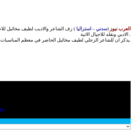
العرب نيوز
(
سدني – استراليا
) زف الشاعر والاديب لطيف مخائيل للاص
الادبي ونقله للاجيال الاتية .
يذكر ان للشاعر الزجلي لطيف مخائيل الحاضر في معظم المناسبات الادبية والشعرية حضور مميز كما انه لديه كتاب جديد يحمل عنوان ” غربة وطن ” بحمل في طياته الكثير ” يحدثنا عنه لاحقاً.
Tag