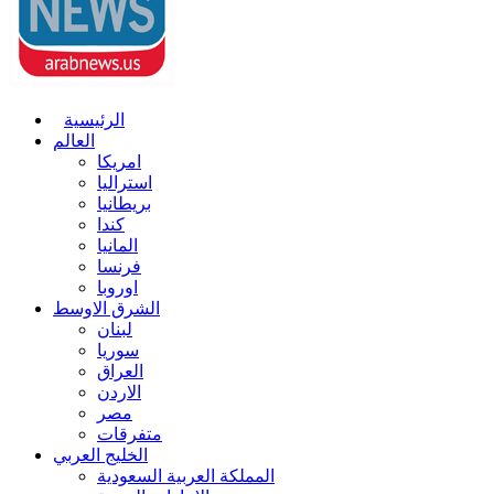
الرئيسية
العالم
امريكا
استراليا
بريطانيا
كندا
المانيا
فرنسا
اوروبا
الشرق الاوسط
لبنان
سوريا
العراق
الاردن
مصر
متفرقات
الخليج العربي
المملكة العربية السعودية