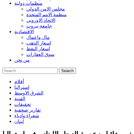
منظمات دولية
مجلس الامن الدولي
منظمة الامم المتحدة
الاتحاد الاوروبي
جامعة بيروت
الاقتصادية
مال واعمال
اسعار الذهب
اسعار النفط
سوق العقارات
من نحن
Search
for:
أقلام
استراليا
الشرق الاوسط
الفنية
تحقيقات
تقارير صحفية
شعراء وادباء
لبنان