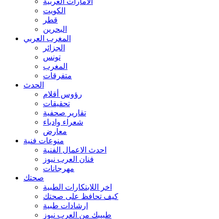
الامارات العربية
الكويت
قطر
البحرين
المغرب العربي
الجزائر
تونس
المغرب
متفرقات
الحدث
رؤوس أقلام
تحقيقات
تقارير صحفية
شعراء وادباء
معارض
منوعات فنية
احدث الاعمال الفنية
فنان العرب نيوز
مهرجانات
صحتك
اخر اللابتكارات الطبية
كيف تحافظ على صحتك
ارشادات طبية
طبيبك من العرب نيوز