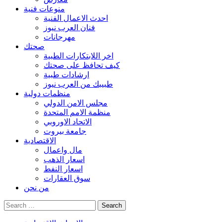
منوعات فنية
احدث الاعمال الفنية
فنان العرب نيوز
مهرجانات
صحتك
اخر اللابتكارات الطبية
كيف تحافظ على صحتك
ارشادات طبية
طبيبك من العرب نيوز
منظمات دولية
مجلس الامن الدولي
منظمة الامم المتحدة
الاتحاد الاوروبي
جامعة بيروت
الاقتصادية
مال واعمال
اسعار الذهب
اسعار النفط
سوق العقارات
من نحن
Search
for: