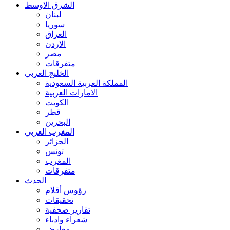
الشرق الاوسط
لبنان
سوريا
العراق
الاردن
مصر
متفرقات
الخليج العربي
المملكة العربية السعودية
الامارات العربية
الكويت
قطر
البحرين
المغرب العربي
الجزائر
تونس
المغرب
متفرقات
الحدث
رؤوس أقلام
تحقيقات
تقارير صحفية
شعراء وادباء
معارض