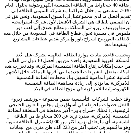
إضافة 40 جيجاواط من الطاقة الشمسية الكهروضوئية بحلول العام
2030، سنسعى من خلال شراكتنا مع شركة التميمي للطاقة إلى
تقديم أفضل ما لدى مجموعتينا إلى السوق السعودية، ونحن نثق في
أن التميمي للطاقة هي الشريك الأفضل لأول شراكة استراتيجية
تبرمها بوزيتيف زيرو في المملكة، ونتطلع بصدق إلى لعب دور
ملموس في مسيرة تحول قطاع الطاقة في السعودية من خلال هذه
الاتفاقية التي تتيح لسراج باور وإنيركو تقديم عطاءات المشاريع
وتنفيذها معاً.”
وبحسب قاعدة بيانات موارد الطاقة العالمية لشركة شل، تُعد
المملكة العربية السعودية واحدة من بين أفضل 10 دول في العالم
من حيث إمكانات إنتاج الطاقة الشمسية المركزية، وقد تعززت هذه
المكانة بفضل التشريعات الجديدة التي أقرتها المملكة خلال الأشهر
الثمانية عشر الماضية لتسهيل بناء محطات الطاقة الشمسية
اللامركزية بما يؤدي إلى زيادة مساهمة الطاقة الشمسية
الكهروضوئية اللامركزية في مزيج الطاقة في البلاد.
وقد خطت الشركات التأسيسية ضمن مجموعة «بوزيتيف زيرو»
بالفعل خطوات ملحوظة في أسواق دول مجلس التعاون الخليجي
الرئيسية، إذ تمتلك «سراج باور» أكبر محفظة في المنطقة للطاقة
الشمسية اللامركزية، بقدرة تزيد عن 200 ميجاواط من الطاقة
الشمسية، أي ما يعادل تزويد أكثر من 43,000 منزل بالطاقة سنوياً،
وهو ما يُسهم في تجنب أكثر من 223 ألف طن متري من انبعاثات
الكربون سنوياً. فيما حققت «طاقة سوليوشنز»، وهي الذراع