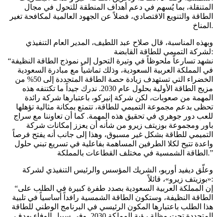
المتنقلة، بما يُسهم في دعم أهداف المنطقة للتحول في مجال
الطاقة والتنويع الاقتصادي، فضلاً عن الجهود العالمية لمكافحة تغير
المناخ.
وبهذه المناسبة، قال صلاح عبد اللطيف، المدير العام التنفيذي
لشركة التميمي للطاقة القابضة:
“نشهد تسارعاً ملحوظاً في وتيرة التحول إلى نموذج الطاقة النظيفة
في المملكة العربية السعودية، وذلك تماشياً مع مبادرة السعودية
الخضراء التي تستهدف زيادة حصة الطاقة المتجددة إلى 50% من
مزيج الطاقة الأولية بحلول عام 2030. ندرك جيداً ما تكتنفه هذه
المهمة من صعوبات، لكن شركة إنيركو، باعتبارها شركة رائدة
تحظى بدعم مجموعة التميمي للطاقة، تتمتع بمكانة مثالية تؤهلها
للعب دور جوهري في تحقيق هذه المهمة. كما أن تعاوننا مع سراج
باور ومجموعة بوزيتف زيرو من شأنه أن يعزز إمكانات شركة
التميمي للطاقة بشكل غير مسبوق، وهذا إلى جانب أنه يفتح فرصاً
واعدة تتيح لكلا الطرفين المساهمة بفاعلية في تسريع تبني حلول
الطاقة الشمسية في مختلف القطاعات بالمملكة.”
وعلّق ديفيد أوريو، الشريك المؤسس والرئيس التنفيذي لشركة
«بوزيتف زيرو»، قائلاً:
“إن المملكة العربية السعودية بصدد طفرة كبيرة في الطلب على
الطاقة النظيفة، وستكون الطاقة الشمسية رافداً أساسياً في تلبية
هذا الطلب باعتبارها المكون الرئيسي في البرنامج الوطني للطاقة
المتجددة تحت مظلة رؤية المملكة 2030. وفي سبيل الوفاء بهدف