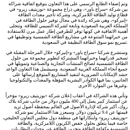
وتم إضفاء الطابع الرسمي على هذا التعاون بتوقيع اتفاقية شراكة
بين شركة «سراج باور»، وهي ذراع مجموعة «بوزيتيف زيرو» في
قطاع توليد الطاقة اللامركزية، وشركة تأجير معدات الطاقة
«إنيركو»، وهي شركة رائدة في مجال توفير حلول الطاقة في
المملكة العربية السعودية وتابعة لشركة التميمي للطاقة. وتتجلى
أهمية الاتفاقية في كونها توفر للطرفين إطار عمل مرن للاستفادة
من خبراتهما المتنوعة في مشاريع الطاقة الشمسية وتوظيفها في
تسريع نمو سوق الطاقة النظيفة في السعودية.
وستشرع شركتا «سراج باور» و«إنيركو» خلال المرحلة المقبلة في
تسخير قدراتهما وخبراتهما المشتركة لتطوير مجموعة من حلول
الطاقة الشمسية لصالح المنشآت التجارية والصناعية وتمويلها في
جميع أنحاء المملكة العربية السعودية. وسيشمل هذا التعاون الواعد
حشد الإمكانات الضرورية لتنفيذ المشاريع المتوقع إرسائها على
الجانبين، بما فيها الكوادر البشرية المؤهلة والمعدات والتكنولوجيا
وغيرها من الموارد الأخرى.
وتأتي هذه الشراكة في أعقاب إعلان شركة «بوزيتيف زيرو» مؤخراً
عن استثمار كبير يصل إلى 400 مليون دولار من جانب شركة بلاك
روك، أكبر شركة لإدارة الأصول في العالم بمحفظة أصول تزيد
قيمتها عن 9.4 تريليون دولار. وسيعزز هذا الاستثمار نمو شركة
«بوزيتيف زيرو» وابتكاراتها في منطقة دول مجلس التعاون الخليجي،
خاصة فيما يتعلق بحلول خفض الكربون اللامركزية، والطاقة
الشمسية وكفاءة الطاقة وتخزين الطاقة عبر وحدات البطاريات