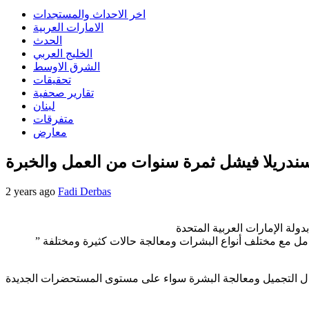
اخر الاحداث والمستجدات
الامارات العربية
الحدث
الخليج العربي
الشرق الاوسط
تحقيقات
تقارير صحفية
لبنان
متفرقات
معارض
2 years ago
Fadi Derbas
دولة الإمارات العربية المتحدة
” هلا غطاس ” للعرب نيوز أن ساندريلا فيشل كان ابتكارها الأول وهو بروتوكول علاجي طبي خاص بها جاء نتيجة سنوات طويلة من الخبرة والتعامل مع مختلف أنواع البشرات ومعالجة حالات كثيرة ومختلفة
مجال التجميل ومعالجة البشرة سواء على مستوى المستحضرات الجديدة