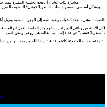
مشيرة بذات الشأن أن هذه الجلسة المميزة تتميز بنت
وبشكل أساسي تتضمن جلسات #سندريلا فيشل# التنظيف العميق للبشر
العناية بالبشرية تجدد الشباب وتعيد الثقة إلى الوجوه المتعبة وتزيل آثار الأيام وهمومها ومشاكلها.
لكل الأحبة من زبائني الذين اجريت لهم هذه الجلسة، أقول ان الفرحة و
“سندريلا فيشل” هو إهداء إلى أمي الغالية هي روحي ونبض قلبي .
وختمت ذات المتحدثة كلاهما قائلة :” رضا الله من رضا الوالدين هذا هو سر النجاح في الحياة ” .
Tag