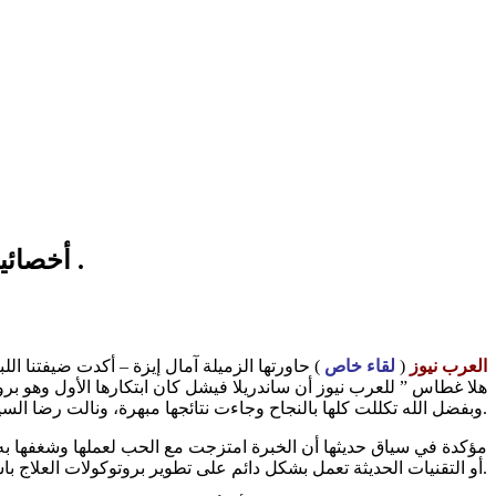
أخصائية البشرة اللبنانية هلا غطاس للعرب نيوز تقنية سندريلا فيشل ثمرة سنوات من العمل والخبرة .
العرب نيوز
(
لقاء خاص
) حاورتها الزميلة آمال إيزة – أكدت ضيفتنا ال
وبفضل الله تكللت كلها بالنجاح وجاءت نتائجها مبهرة، ونالت رضا السيدات اللواتي تعاملت معهن.
مؤكدة في سياق حديثها أن الخبرة امتزجت مع الحب لعملها وشغفها به
أو التقنيات الحديثة تعمل بشكل دائم على تطوير بروتوكولات العلاج باستخدام هذه المستحضرات والتقنيات الجديدة.