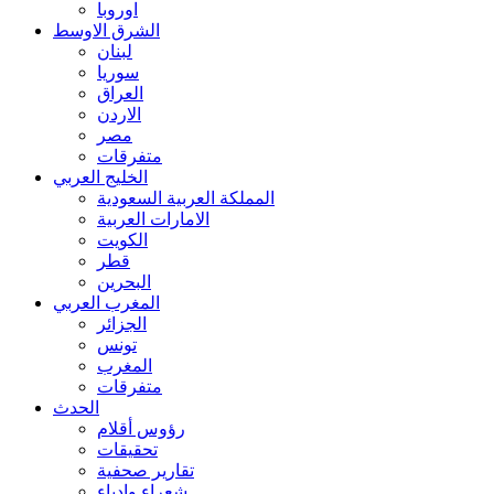
اوروبا
الشرق الاوسط
لبنان
سوريا
العراق
الاردن
مصر
متفرقات
الخليج العربي
المملكة العربية السعودية
الامارات العربية
الكويت
قطر
البحرين
المغرب العربي
الجزائر
تونس
المغرب
متفرقات
الحدث
رؤوس أقلام
تحقيقات
تقارير صحفية
شعراء وادباء