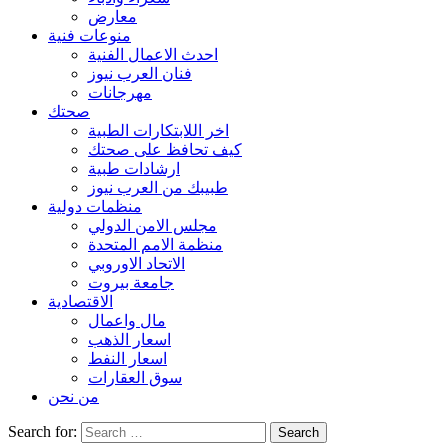
معارض
منوعات فنية
احدث الاعمال الفنية
فنان العرب نيوز
مهرجانات
صحتك
اخر اللابتكارات الطبية
كيف تحافظ على صحتك
ارشادات طبية
طبيبك من العرب نيوز
منظمات دولية
مجلس الامن الدولي
منظمة الامم المتحدة
الاتحاد الاوروبي
جامعة بيروت
الاقتصادية
مال واعمال
اسعار الذهب
اسعار النفط
سوق العقارات
من نحن
Search for: