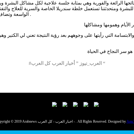
ائجها الرائعة والفورية وهي بمثابة جلسة علاجية لكل مشاكل البشرة وي
ة ومتحدثتنا تستعمل خلطة سندريلا الخاصة والسرية للعلاج والتفتيح
الواسعة وتضاف إليها خلطة تمنح البشرة النعومة والنضارة وتعيد لها حيويتها وإشراقها .
الابتسامة التي رأيتها على وجوههم بعد رؤية النتيجة تعني لي الكتير و
#العرب_نيوز ” أخبار العرب كل العرب “
Amc
Copyright © 2019 Arabnews اخبار العرب - كل العرب - . All Rights Reserved. Designed by