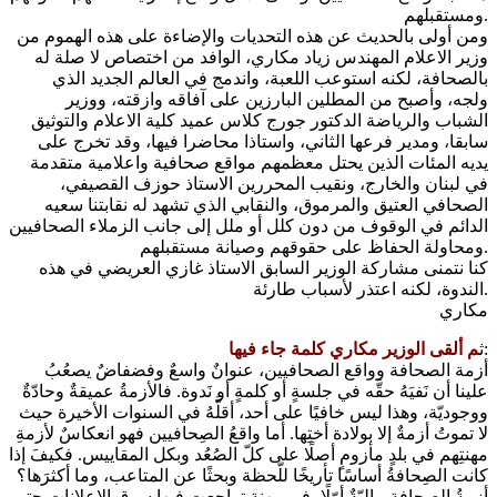
ومستقبلهم.
ومن أولى بالحديث عن هذه التحديات والإضاءة على هذه الهموم من
وزير الاعلام المهندس زياد مكاري، الوافد من اختصاص لا صلة له
بالصحافة، لكنه استوعب اللعبة، واندمج في العالم الجديد الذي
ولجه، وأصبح من المطلين البارزين على آفاقه وازقته، ووزير
الشباب والرياضة الدكتور جورج كلاس عميد كلية الاعلام والتوثيق
سابقا، ومدير فرعها الثاني، واستاذا محاضرا فيها، وقد تخرج على
يديه المئات الذين يحتل معظمهم مواقع صحافية واعلامية متقدمة
في لبنان والخارج، ونقيب المحررين الاستاذ حوزف القصيفي،
الصحافي العتيق والمرموق، والنقابي الذي تشهد له نقابتنا سعيه
الدائم في الوقوف من دون كلل أو ملل إلى جانب الزملاء الصحافيين
ومحاولة الحفاظ على حقوقهم وصيانة مستقبلهم.
كنا نتمنى مشاركة الوزير السابق الاستاذ غازي العريضي في هذه
الندوة، لكنه اعتذر لأسباب طارئة.
مكاري
:
ث
م ألقى الوزير مكاري كلمة جاء فيها
أزمة الصحافة وواقع الصحافيين، عنوانٌ واسعٌ وفضفاضٌ يصعُبُ
علينا أن نَفيَهُ حقَّه في جلسةٍ أو كلمةٍ أو نَدوة. فالأزمةُ عميقةٌ وحادّةٌ
ووجوديّة، وهذا ليس خافيًا على أحد، أقلَّهُ في السنوات الأخيرة حيث
لا تموتُ أزمةٌ إلا بولادة أختِها. أما واقعُ الصِحافيين فهو انعكاسٌ لأزمةِ
مهنتِهم في بلدٍ مأزومٍ أصلًا على كلّ الصُعُد وبكل المقاييس. فكيفَ إذا
كانت الصِحافةُ أساسًا تأريخًا للّحظة وبحثًا عن المتاعب، وما أكثرَها؟
أزمةُ الصِحافة ماليّةٌ أوّلًا، في مهنةٍ تراجعت فيها سوق الإعلانات حتى