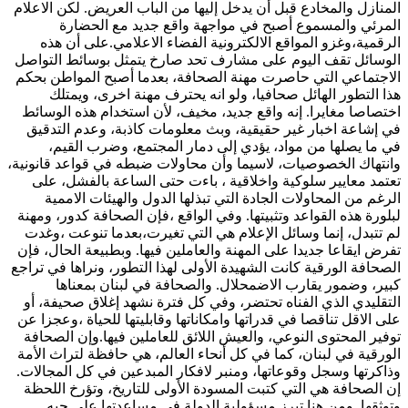
المنازل والمخادع قبل أن يدخل إليها من الباب العريض. لكن الاعلام
المرئي والمسموع أصبح في مواجهة واقع جديد مع الحضارة
الرقمية،وغزو المواقع الالكترونية الفضاء الاعلامي.على أن هذه
الوسائل تقف اليوم على مشارف تحد صارخ يتمثل بوسائط التواصل
الاجتماعي التي حاصرت مهنة الصحافة، بعدما أصبح المواطن بحكم
هذا التطور الهائل صحافيا، ولو انه يحترف مهنة اخرى، ويمتلك
اختصاصا مغايرا. إنه واقع جديد، مخيف، لأن استخدام هذه الوسائط
في إشاعة اخبار غير حقيقية، وبث معلومات كاذبة، وعدم التدقيق
في ما يصلها من مواد، يؤدي إلى دمار المجتمع، وضرب القيم،
وانتهاك الخصوصيات، لاسيما وأن محاولات ضبطه في قواعد قانونية،
تعتمد معايير سلوكية واخلاقية ، باءت حتى الساعة بالفشل، على
الرغم من المحاولات الجادة التي تبذلها الدول والهيئات الاممية
لبلورة هذه القواعد وتثبيتها. وفي الواقع ،فإن الصحافة كدور، ومهنة
لم تتبدل، إنما وسائل الإعلام هي التي تغيرت،بعدما تنوعت ،وغدت
تفرض ايقاعا جديدا على المهنة والعاملين فيها. وبطبيعة الحال، فإن
الصحافة الورقية كانت الشهيدة الأولى لهذا التطور، ونراها في تراجع
كبير، وضمور يقارب الاضمحلال. والصحافة في لبنان بمعناها
التقليدي الذي الفناه تحتضر، وفي كل فترة نشهد إغلاق صحيفة، أو
على الاقل تناقصا في قدراتها وامكاناتها وقابليتها للحياة ،وعجزا عن
توفير المحتوى النوعي، والعيش اللائق للعاملين فيها.وإن الصحافة
الورقية في لبنان، كما في كل أنحاء العالم، هي حافظة لتراث الأمة
وذاكرتها وسجل وقوعاتها، ومنبر لافكار المبدعين في كل المجالات.
إن الصحافة هي التي كتبت المسودة الأولى للتاريخ، وتؤرخ اللحظة
وتوثقها. ومن هنا تبرز مسؤولية الدولة في مساعدتها على جبه