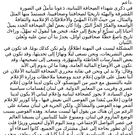
داعم.
في ذكرى شهداء الصِحافة اللبنانية، دَعونا نتأملُ في الصورة
المُشرقة والبهيّة تاريخيًا لصِحافتنا وصحافيينا، فنستمدّ منها المثلَ
والمثال، من حيثُ الاداءُ المهْنيّ والأخلاقيّاتُ الإعلامية والثقافةُ
الواسعة والفكرُ الحرُّ النيّرُ. وإذا كان بعضُ أهلِ الصِحافة الجدد يميلُ
أحيانا إلى تسرُّعٍ أو يجنحُ إلى خفّة، فنحن هنا لنقولَ له تمهّلْ، وراءك
تاريخ ناصعٌ خطَّهُ صحافيون أوائل، يجدرُ بنا أن نبنيَ عليه ونُعليَ
البُنيان.
المشكلة ليست في المهنة اطلاقًا، ولم تكن كذلك يومًا. قد تكون في
بعض التشريعات، ونحن نسعى ليلًا ونهارًا إلى تحديثها، وقد تكون في
بعض الممارسات الخاطئة والمتهوّرة، ونسعى إلى تصحيحها، وقد
تكون في الأوضاع المالية العامة، وهذا ما لن يدوم إلى الأبد.
وقال: ولا بد لي ونحن في نقابة محرري الصحافة اللبنانية الأعلان عن
أننا نعمل على قانون إعلام جديد ووضعنا ملاحظات وزارة الإعلام
عليه بالتنسيق مع خبير من اليونسكو، لأن يكون لدينا قانون إعلام
عصري وقريب من المعايير الدولية. في لبنان إنقسامات سياسية
حول السيادة. لا يجوز كصحافة لبنانية وإعلام لبناني الا يكون لدينا
قانون إعلامي يُنقذا من الفوضى التي نعيش فيها ، وأنا كوزير للإعلام
أشعر بهذه الفوضى والمشاكل. ولكن الحرية في لبنان مصانة على
الرغم من أن هناك من يقول أنها ليست مصانة. وهذه الفوضى بسبب
الوضع المأزوم في لبنان. وممنوع علينا كلبنانيين أن يسبقنا العالم
في عصر التواصل الإجتماعي. ومنذ اليوم الأول لتعييني وزيرًا قلت
أن أي تطور بحاجة إلى عمل مشترك من الجميع، كانوا أصدقاء أو
أخصام لي في السياسية، لأنني أرى أننا كلنا في مركب واحد، ويجب