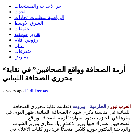
اخر الاحداث والمستجدات
الحدث
الرياضية منظمات اتحادات
الشرق الاوسط
تحقيقات
تقارير صحفية
رؤوس أقلام
لبنان
متفرقات
معارض
“أزمة الصحافة وواقع الصحافيين” في نقابة
محرري الصحافة اللبناني
2 years ago
Fadi Derbas
العرب نيوز
(
الحازمية – بيروت
) نظمت نقابة محرري الصحافة
اللبنانية في مناسبة ذكرى شهداء الصحافة اللبنانية، ظهر اليوم، في
مقرها في الحازمية ندوة بعنوان: “أزمة الصحافة وواقع
الصحافيين”،شارك فيها وزير الاعلام زياد مكاري ووزير الشباب
والرياضة الدكتور جورج كلاس متحدثًا عن: دور كليات الاعلام في