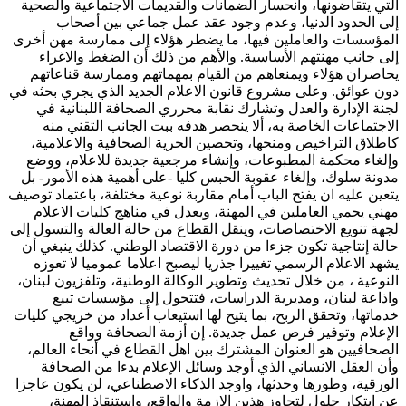
التي يتقاضونها، وانحسار الضمانات والقديمات الاجتماعية والصحية
إلى الحدود الدنيا، وعدم وجود عقد عمل جماعي بين أصحاب
المؤسسات والعاملين فيها، ما يضطر هؤلاء إلى ممارسة مهن أخرى
إلى جانب مهنتهم الأساسية. والأهم من ذلك أن الضغط والاغراء
يحاصران هؤلاء ويمنعاهم من القيام بمهماتهم وممارسة قناعاتهم
دون عوائق. وعلى مشروع قانون الاعلام الجديد الذي يجري بحثه في
لجنة الإدارة والعدل وتشارك نقابة محرري الصحافة اللبنانية في
الاجتماعات الخاصة به، ألا ينحصر هدفه ببت الجانب التقني منه
كاطلاق التراخيص ومنحها، وتحصين الحرية الصحافية والاعلامية،
وإلغاء محكمة المطبوعات، وإنشاء مرجعية جديدة للاعلام، ووضع
مدونة سلوك، وإلغاء عقوبة الحبس كليا -على أهمية هذه الأمور- بل
يتعين عليه ان يفتح الباب أمام مقاربة نوعية مختلفة، باعتماد توصيف
مهني يحمي العاملين في المهنة، ويعدل في مناهج كليات الاعلام
لجهة تنويع الاختصاصات، وينقل القطاع من حالة العالة والتسول إلى
حالة إنتاجية تكون جزءا من دورة الاقتصاد الوطني. كذلك ينبغي أن
يشهد الاعلام الرسمي تغييرا جذريا ليصبح اعلاما عموميا لا تعوزه
النوعية ، من خلال تحديث وتطوير الوكالة الوطنية، وتلفزيون لبنان،
واذاعة لبنان، ومديرية الدراسات، فتتحول إلى مؤسسات تبيع
خدماتها، وتحقق الربح، بما يتيح لها استيعاب أعداد من خريجي كليات
الإعلام وتوفير فرص عمل جديدة. إن أزمة الصحافة وواقع
الصحافيين هو العنوان المشترك بين اهل القطاع في أنحاء العالم،
وأن العقل الانساني الذي أوجد وسائل الإعلام بدءا من الصحافة
الورقية، وطورها وحدثها، واوجد الذكاء الاصطناعي، لن يكون عاجزا
عن ابتكار حلول لتجاوز هذين الازمة والواقع، واستنقاذ المهنة،