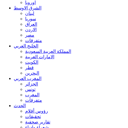
اوروبا
الشرق الاوسط
لبنان
سوريا
العراق
الاردن
مصر
متفرقات
الخليج العربي
المملكة العربية السعودية
الامارات العربية
الكويت
قطر
البحرين
المغرب العربي
الجزائر
تونس
المغرب
متفرقات
الحدث
رؤوس أقلام
تحقيقات
تقارير صحفية
شعراء وادباء