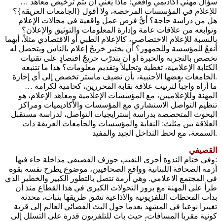
… سؤالٌ مهني أكاديمي واقعي: ماذا يعني أن يتم ترخيص معاهد
للإعلام في المؤسسات المرخصة، ولا أقول {الجامعات العريقة}؟
هل من دراسة حاجة؟ أيُّ فرص عمل واقعية في مجالات الإعلام
وتوابعه من علاقات عامة وإدارة المعلومات والتوثيق والإعلان؟
بالنسبة للإعلام الاختصاصي، كالإعلام الطبي أو الاقتصادي مثلاً، أيهما
أنفعُ للمؤسسة وللجمهور؟ أن يختبر خريجُ إعلام بالناس ويتحصل له
تخصص بالتجربة والخبرة أو أن يتدرّب خريجُ اقتصادٍ على تقنيات
الكتابة الإعلامية، تغطية وتحليلاً وتقديم معلومات؟ هذا ما تتنبعه
الجامعات بعضها الأجنبية، بأن تضيف ماستر تخصص إلى أي إجازة.
… ما أراه واجباً لترتيب علاقة نقابة المحررين، كحامية لكرامة
المهنة وللإعلاميين، مع المؤسسات الإعلامية ومعاهد الإعلام، هو
تنظيم التواصل الاستشاري مع المؤسسات والأكاديميات ومراكز
البحوث المتخصصة بدراسة إسترايجيات التواصل، لدراسة مستقبل
العلاقة بين مثلث: النقابة والمؤسسات والجامعات العريقة ذات
السمعة، مع لحظ التداخل الجيد والمفيد.
القصيفي
وفي ختام الندوة أجرى النقيب جوزف القصيفي مداخلة جاء فيها:
أزمة الصحافة اللبنانية وواقع الصحافيين، موضوع يطرح نفسه بقوة
في المجتمع الاعلامي. وهي أزمة تتصل بالتطور الكبير والخطير الذي
طرأ على المهنة مع بروز التحولات الكبرى في هذا القطاع منذ أن
بدأت المحطات التلفزيونية والاذاعية تشق طريقها بثبات، محدثة
تغييرا نوعيا في المشهد بعدما حول البث الفضائي العالم إلى قرية
كونية مقربا المسافات، حيث بات للتلفزيون قدرة على التسلل إلى