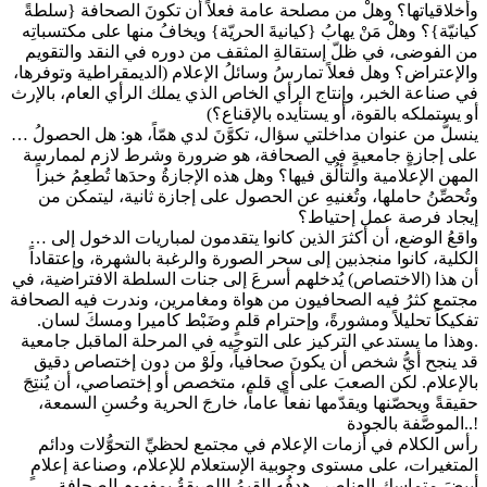
وأخلاقياتها؟ وهلْ من مصلحة عامة فعلاً أن تكونَ الصحافة {سلطةً
كيانيّة}؟ وهلْ مَنْ يهابُ {كيانيةَ الحريّة} ويخافُ منها على مكتسباتِه
من الفوضى، في ظلّ إستقالةِ المثقف من دوره في النقد والتقويم
والإعتراض؟ وهل فعلاً تمارسُ وسائلُ الإعلام (الديمقراطية وتوفرها،
في صناعة الخبر، وإنتاج الرأي الخاص الذي يملك الرأي العام، بالإرث
أو يستملكه بالقوة، أو يستأيده بالإقناع؟)
… ينسلُّ من عنوان مداخلتي سؤال، تكوَّنَ لدي همّاً، هو: هل الحصولُ
على إجازةٍ جامعيةٍ في الصحافة، هو ضرورة وشرط لازم لممارسة
المهن الإعلامية والتألُق فيها؟ وهل هذه الإجازةُ وحدَها تُطعِمُ خبزاً
وتُحصِّنُ حاملها، وتُغنيهِ عن الحصول على إجازة ثانية، ليتمكن من
إيجاد فرصة عمل إحتياط؟
… واقعُ الوضع، أن أكثرَ الذين كانوا يتقدمون لمباريات الدخول إلى
الكلية، كانوا منجذبين إلى سحر الصورة والرغبة بالشهرة، وإعتقاداً
أن هذا (الاختصاص) يُدخلهم أسرعَ إلى جنات السلطة الافتراضية، في
مجتمع كثرُ فيه الصحافيون من هواة ومغامرين، وندرت فيه الصحافة
تفكيكاً تحليلاً ومشورةً، وإحترام قلمٍ وضَبْط كاميرا ومسكَ لسان.
وهذا ما يستدعي التركيز على التوجيه في المرحلة الماقبل جامعية.
قد ينجح أيُّ شخص أن يكونَ صحافياً، ولَوْ من دون إختصاص دقيق
بالإعلام. لكن الصعبَ على أي قلم، متخصص أو إختصاصي، أن يُنتِجَ
حقيقةً ويحصّنها ويقدّمها نفعاً عاماً، خارجَ الحرية وحُسنِ السمعة،
الموصَّفة بالجودة..!
رأس الكلام في أزمات الإعلام في مجتمع لحظيِّ التحوُّلات ودائم
المتغيرات، على مستوى وجوبية الإستعلام للإعلام، وصناعة إعلامٍ
أبيضَ متماسكِ العناصر، هدفُه القيمُ اللصيقةُ بمفهومِ الصحافة