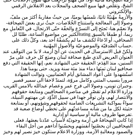
الشحّ، وتقلّص فيها مبيع الصحف والمجلّات بعد الانفلاش الرقمي
والإلكتروني.
والأزمةُ مهْنيّةٌ ثانيًا، نلمسُها يوميّا، من حيثُ مقاربةُ أكثرَ من ملفّ،
وصولًا إلى المعالجة واستنتاج الخُلاصات، حيثُ نرى بعضَ الصِحافة-
ولا نعمّم هنا- تَجنَح إلى التسرّع والخفّة حتّى الارتجال، في التّعاملِ مع
الكثيرِ من مواضيع الساعة، طلبًا للrating ربما، أو طمعًا بالسبق
الصحافي، أو ادّعاءً لكشف ما لم يكشفْهُ أحد بعد، وكلّ ذلك على
حساب الصّدقيّة والموضوعيّة والأصول المهْنية.
ولكنْ قبل الاسترسال في الحديث عن أيّ أزمة، لا بدّ من التوقّف عند
العنوان العريض الذي طبعَ صحافة لبنان وصبَغ كل حرف على مرّ
السنين، منذ القِدَم: الحقيقة حتى الشهادة. نعم، إنها الحقيقة التي دفع
صحافيو لبنان ثمنَها دماء منذ مئة سنة ويزيد، حتى يومنا هذا.
استُشهدوا على أعواد المشانق أيام العثمانيين، وتوالت الشهادة
مرورا بنسيب المتني وكامل مروّة، لتمتدّ لاحقا الى سمير قصير
وجبران تويني، وصولا الى فرح عمر وعصام عبدالله بالامس القريب.
وزارة الاعلام لم تقصّر في مناصرة الصحافيين ومتابعة حقوقهم
والانتصار لهم، ولن توفّر جهدا في سبيل الذَّوْد عن مهنتهم النبيلة،
سواءٌ بمواكبة التشريعات الضامنة لحقوقهم وشؤونهم، أو بمتابعة
حثيثة لكل ما من شأنه مساعدتُهم على تخطّي أوضاع صعبة قد
تفرضها ظروف مالية أو سياسية أو إدارية.
إذا كانتِ الصِحافةُ في أزمة وجوديّة لأسباب عدّدنا بعضَها، فعلى
الصِحافيين أن يحصّنوا أنفسَهم ويحسّنوا أداءهم من أجل البقاء
والصمود ومغالبةِ الأزمة، ووزارة الاعلام ستكون خيرَ نصير لهم وخيرَ