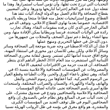
التحديات التي ترزح تحت ثقلها، وأن تؤمن اسباب استمرارها. وهذا ما
تفعله دول عدة في العالم إحتراما لتاريخها ودورها. وعلى المعنيين
بقطاع الصحافة والاعلام العمل مع الدولة لإيجاد آليات تنقذ هذا
القطاع، وصوغ استراتيجيات تجعل منه قطاعا منتجا وربطه بالدورة
الاقتصادية. خصوصا بعدما تهاوى القطاع الاعلاني، وتوقف الدعم
المالي الخارجي الذي كان يرفده بمقومات البقاء. وهناك تجارب
رائدة في الولايات المتحدة، فرنسا وبريطانيا يمكن الإفادة منها، ومن
بينها انشاء روابط دعم تمول الصحف والمجلات من جمهورها من
دون التدخل في خطها التحريري ومنهج عملها.
لا شك أن الذكاء الاصطناعي وجه ضربة موجعة إلى الصحافة وسائر
وسائل ألاعلام، ولكن يبقى للانسان دور محوري في استنقاذ المهنة،
وفتح آفاق جديدة أمامها لكي تستمر. وسبق لنقابة محرري الصحافة
اللبنانية التي استشعرت منذ العام 2010 الخطر الداهم الذي ينتظر
الصحافة، أن قدمت حزمة من الاقتراحات لتخفيف الاعباء
والمصروفات عن المؤسسات الصحافية والاعلامية بنسبة 45 في
المائة، وهي تتعلق باعفاء الورق والحبر، وآلات الطباعة وقطع الغيار
من الرسوم الجمركية. كما اعفاؤها من رسوم الشحن والنقل
والهاتف والماء والكهرباء، والضمان والضرائب المختلفة، واستحداث
طابع أميري باسم الصحافة تجبى عائداته لصالح المؤسسات
الصحافية والاعلامية والصحافيين وتودع في صندوق مشترك، على
أن تحدد آليات صرف المبالغ وفق نظام خاص بالصندوق. إن واقع
الصحافيين اليوم في ظل توقف العديد من المؤسسات الكبرى،
والمقتدرة، هو واقع مغرق في بؤسه في ظل الرواتب الهزيلة نسبيا