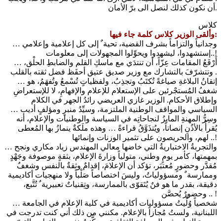
أن نكون كذلك لنصل الى برّ الأمان.
كلاس
وألقى الوزير كلاس كلمة جاء فيها:
… وجدانياً والتزاماً بشرف القضية، تحيةﹲ إلى كل إعلامية وإعلامي
إستشهدوا، ليشهدوا ويحوِّلوا المجهولات إلى معلومات..!
… أَرْفَعُ المقامات عِزّاً، أن تنتدَي مع ماسكِ القلم والضابطِ الحلْق،
وتتشرّفَ بالتشارك مع وزير صديق عتيق أحفَظ فضل ثقته بالقلب .
… إتقانُ البلاغةِ صياغةً تُكتَبُ وتجذِبُ، ولفظياتٍ تُسْمعُ وتُفهَمُ، هو
شغفُ المُستجْرئين على الإستعلام للإعلام والإفهامِ، لا للإستعراضِ
وإطلاق الأحكام. الوزير غازي العريضي رائدُ الجهر في الكلام
السياسي والمواقف الوطنية الملتزمة، وسيِّدُ منبرٍ ومؤلفٍ أديب …
وسِرُّ المهنةِ المايزُ لنجاحاتِه في السياسة والوطنيات والإعلام، أنه
يُقرأُ بالأذُنِ إنصاتاً، ويُتذَوَّقُ قراءةً … وهذه ملَكةٌ ينمازُ بها المُعطى
لهم، والحريصون على تثمير الوزنات وإنمائها ..!
… والتجربةُ الاختباريةُ التي خاضها معالي المهندس زياد مكاري ونجح
بمهمتها، كأمر يومٍ وطني، متولياً وزارةَ الإعلام، بثقةٍ موصوفة وجَهْدٍ
مُقدَّر وحضورٍ مُعتبَر، تؤكد أن الإعلامَ، إقدامٌ وثقةٌ بالنفس وشغفٌ
وممارسةﹲ ومسؤولياتُ، وليسَ اختصاصاً صَلْباً ولا منهجيات أكاديمية
دقيقة، بقدر ما هو فنٌ يُتَقوّى بالممارسة، وتِقنياتٌ تعبيريةﹲ تُتَّبع،
وحضورٌ يُحصَّن .. !
… شخصياً وُلِّيتُ مسؤوليات أكاديمية في كلية الإعلام في الجامعة
اللبنانية، ولستُ مُجازاً بالإعلام. مكنني من ذلك أني كنت تدرجت في