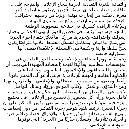
… والثقافة اللغوية التعددية اللازمة لنجاح الإعلامي وانفتاحه على
ثقافات وحضارات أخرى، تمنحُه فُرَصَ أن يكون مُتابعاً وذا ذُخرٍ
معرفي يمكنه من إنجازات مهنية، ويزيدُ من رصيدِه الاحترافي،
فيخدُم مؤسسته ومتابعيه، ويرفع من مستوى المهنة .
وللإعلام الراقي، كشريكٍ في صناعة المسؤولية الوطنية
والمجتمعية، دورﹲ رئيس في تحصين الدورِ المهني للإعلامي وحماية
رسوليته وإحترافيته وتحريرها من كل ما يُعَكِّرُ صَفاءِ أجواءِ الحريةِ
التي ينمازُ بها لبنان، وتتكامل لتشكِّلَ مجتمعاً إعلامياً مُتَراصّاً يكون
بحقٍّ سلطةَ وازِنةً وحكيمةً هي (السلطة الإعلامية) بمعنى أنها
مسؤولية خالصة.
وحمايةً لمفهوم الصحافة والإعلام، وتحصيناً لدورِ العاملين في
المؤسسات النظامية، وتأكيدًا لقيمة (الحصانة المهنية) التي يجب أن
يتحصّن بها الصحافيون والإعلاميون النظاميون، وحفاظاً على
(الكيانية النقابية والمهنية للإعلامي)، فإنني أدعو إلى التمييز قانوناً
ولَفْظاً ومعنىً، بين تسميات {الصحافي، والإعلامي}، والتفريق بينهما
وبين {المُدَوِّن، والمُغَرِّد، وكُتّاب المواقع، وروّاد وسائل التواصل
الاجتماعي} والفصل بين التوصيفات التي تحكم عملهم، مع إحترام
كامل لحرية ورأي كل شخص. إنَّ تحصين دور الإعلامي في مجتمعٍ
إنمَزَج فيه الحقّ بالحرية بديمقراطية الفوضى، يكون بالتركيز على أن
(حريّة التعبير)، تَرتبطُ بنُيَوِياً بتوفير (حرية التفكير) من دون إسقاطاتٍ
وتوزيع ألقابٍ وصفاتٍ، لتوفير حمايات والإغراق بحصاناتٍ إفتراضية.
والحريِّتان تتلازمان وتنسلَّانِ جَذْريَّا من {الحرية} التي توفرها
المؤسسة للإعلامي.