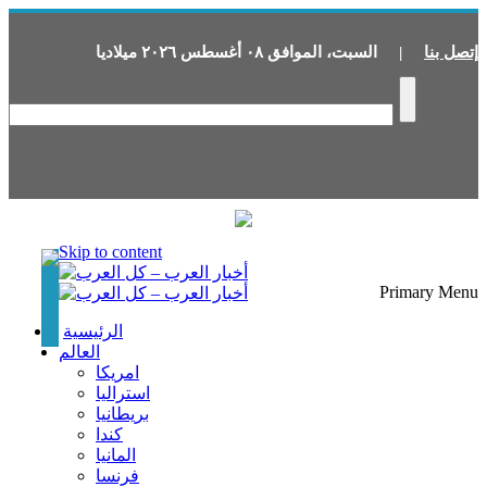
إتصل بنا
|
السبت
،
الموافق
٠٨
أغسطس
٢٠٢٦
ميلاديا
Skip to content
Primary Menu
الرئيسية
العالم
امريكا
استراليا
بريطانيا
كندا
المانيا
فرنسا