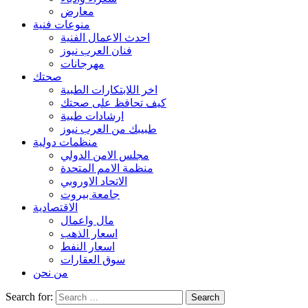
معارض
منوعات فنية
احدث الاعمال الفنية
فنان العرب نيوز
مهرجانات
صحتك
اخر اللابتكارات الطبية
كيف تحافظ على صحتك
ارشادات طبية
طبيبك من العرب نيوز
منظمات دولية
مجلس الامن الدولي
منظمة الامم المتحدة
الاتحاد الاوروبي
جامعة بيروت
الاقتصادية
مال واعمال
اسعار الذهب
اسعار النفط
سوق العقارات
من نحن
Search for: