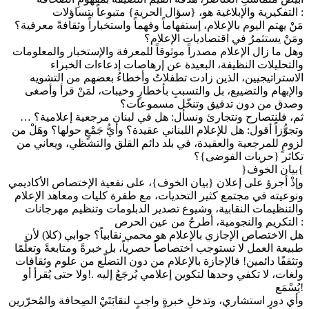
التفكيرية والإبلاغية هو، {سؤال الحرية} متبوعاً بتساؤلات :
مَنْ يهتم اليوم بالإعلام، إستفهاماً وفهماً واستخباراً وثقافةً معرفية؟
ومَنْ يستثمرُ في اقتصاديات الإعلام؟
وهل ما زال الإعلام مصدراً موثوقاً للمعرفة والإستخبار والمعلومات
والتحليلات النظيفة، البعيدة عن إرهاصات إدعاءات الخبراء
الاستراتيجيين، الذين زادت تطفلاتُ وأخطاءُ بعضهم من التشويه
والإبهام والتضييع، بل والتسببِ بأخطارٍ وخيبات، لمَنْ قرأ وأصغى
وصدق من دون تدقيق وتنخّل مسموعات؟
… ثم، فلنتصارح ونتجارئ ونسأل: هل في لبنان مرجعية إعلامية؟
وتجوُّزاً أقول: هل للإعلام اللبناني عقيدة؟ وأيُّ جَمْعٍ حولها؟ وهَلْ من
لزومٍ للمرجعية والعقيدة، في بلد دائم القلق والتشظي، ويعاني من
تكاثر {حريات الفوضى}؟
}بيان الخوف{
وإذْ أجرؤ على إعلان {بيان الخوف}، على نفعية الإختصاص الأكاديمي
ونوعيته في مجتمع كثير التحديات، مع طفرة كليات ومعاهد الإعلام
والتنظيمات النقابية، وشيوع تصدير الدبلومات وتنظيم مهرجانات
التكريم والنجومية، أطرحُ من عين الحرص :
هل الاختصاص الإجازي بالإعلام هو محمي نقابياً؟ جوابي (كلا) لأن
طبيعة العمل لا تستوجب اختصاصاً حصرياً، بل خبرةً ومتابعةً وتعلّمًا
وتثقفًا دائمين! فالإجازة بالإعلام من دون التضلّع من علوم وثقافات
ولغات، لا تكفي وحدها لتكوين إعلامي يُرجَعُ إليه .!ولا حتى يُقرأ أو
يُسْمَع!
وأي دورٍ استشاري، وتدخلِ خبرةٍ واجبٍ لنقابَتَيْ الصِحافة والمُحرّرين