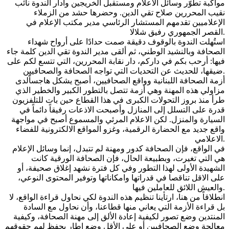
مواكبة تطوّر وسائل الاعلام ومستقبل الخريجين وأدار الندوة نائب
نقيب المحررين صلاح تقي الدين. وحضرها حشد من الزملاء
الإعلاميين تقدمهم المستشار الرئاسي مدير مكتب الإعلام في
القصر الجمهوري رفيق شلالا.
استُهلت الندوة بالوقوف دقيقة صمت حدادًا على أرواح شهداء
الصحافة وبالنشيد الوطني، ثم ألقى مدير الندوة تقي الدين كلمة جاء
فيها: أرحب بكم في داركم، دار نقابة المحررين، التي تتسع لكم على
ضيقها، للحديث عن التحديات التي تواجه الصحافة والصحافيين.
أزمة الصحافة اللبنانية وواقع الصحافيين، أصبح يشكل هاجساًَلدى
مزاولي هذه المهنة وهي أزمة تتصل بالتطور الكبير والخطير الذي
طرأ منذ بروز التحولات الكبرى في هذا القطاع حين بات للتلفزيون
قدرة على التسلل إلى المنازل وأصبحت الاذعات رفيقاً دائماً في
السيارة والمنزل. لكن الاعلام المرئي والمسموع أصبح في مواجهة
واقع جديد مع الحضارة الرقمية، وغزو المواقع الالكترونية للفضاء
الاعلامي.
في الواقع، فإن الصحافة كدور ومهنة لم تتبدل، إنما وسائل الإعلام
هي التي تغيرت، وبطبيعة الحال، فإن الصحافة الورقية كانت
الشهيدة الأولى لهذا التطور وفي كل فترة نشهد إغلاق صحيفة، أو
على الاقل تناقصا في قدراتها وامكاناتها وتوفير المحتوى النوعي،
والعيش اللائق للعاملين فيها.
انطلاقاً من هنا، ارتأينا تنظيم هذه الندوة لكي نحاول قراءة الواقع، لا
بل قراءة الأزمة التي يعاني منها قطاعنا، وأن نحاول مع السادة
المنتدين وضع تصور لكيفية إعادة الألق إلى مهنة الصحافة، وكيفية
معالجة وضع الصحافيين أو على الأقل وضع إطار يحفظ لهم حقوقهم