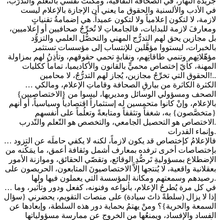
جريدة النهار، في الصحافة الثقافية، ومكَّنتُ نفسي بالتعلم والتدرّب،
في الأدب والألسنية والحقوق ما يعني أن الإجازة بالإعلام ليست
لازمة، لا لتكون إعلامياً ولا لتكون عميداً. هي إضمامةُ تقنياتٍ
ومعارفَ لازمة للبدايات، فالجامعاتِ لا تُخرِّجُ صحافيين أو إعلاميين،
بل مجازين يحق لهم التدرُّج المهني والتحصُّل العلمي والتزوُّد
بالخبرات، ليستووا مؤهَّلين للإنتساب إلى مؤسسات تستثمر
مؤهّلاتِهم وتنمي طاقاتِهم، ونقابةٍ تحمي حقوقهم، وتأذِنُ لهم بمزاولة
المهنة، كأيّ إختصاص محميٍّ بالقانون والأكاديميا، تماماً ككليات
الحقوق التي تخرِّجُ مجازين، يُجاز لهم التدرُّجُ، لا محامين!..
… الكثرة الكاثرة من بيارقِ الصحافة وقاماتِ الإعلام، ومالكي
الصحف ومسؤولي الوسائل ومديريها، ليسوا من {الاختصاصيين}
بالإعلام، وإنْ كانوا متحمسين له إستثماراً اقتصادياً وسياسياً، أو أنهم
{متخصَّصون} به، شغفاً وتثقفاً ومتابعةً وتعلُماً على أنفسهم
.الاختصاص هو التحصيل الجامعي، والتخصص هو التّعلم والتّدرب
وإنماء القدرات.
… فالإعلامُ كإختصاص قد يكون لازماً، لكنه لا يكفي حاملَه عن التزود
بإختصاصات أخرى ترفده بمعارف أشمل وثقافة أعمق، ما يمَكّنه من
الإضطلاع بمسؤوليةِ تَرصُّدِ الوقائع، وتقصّي الحقائق، وموازنة الأمور
بعقلانية واقعية، لا يُنتجها إلاَّ الاختصاصيونَ المتابعون، الحريصون على
رصيدهم وسمعتهم ومكانة المؤسسة التي يعملون فيها ولها.
… في كل مرة يُطرحُ الإعلام، بأنواعه وفنونه، كفعل ودور وتأثير، وما
إذا لا يزال (سلطةً ذاتَ سيادة) على منصات التقويم، يحضرني {سؤال
السمعة والحرية}؟ ومنْ يهتمُ بحماية دور هذه السلطة، وإبعادها عن
الفساد والإفساد، ويمنعُها من الخروج عن ممارسة مسؤولياتها