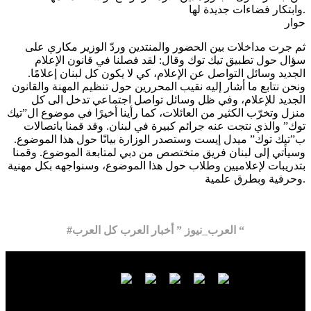
وابتكار فضاءات جديدة لها.
حوار
ثم جرت مداخلات بين الحضور والمنتدين وردّ الوزير مكاري على
سؤال حول تطبيق تيك توك وقال: لقد فصلنا في قانون الإعلام
الجديد وسائل التواصل عن الإعلام، كي لا يكون كل لبنان إعلامًا.
ونحن نتابع ما أشار إليه نقيب المحررين حول تنظيم المهنة والقانون
الجديد للإعلام، وفي ظل وسائل تواصل اجتماعي تدخل الى كل
منزل وتخرّب الكثير من العائلات، كما رأينا أخيرًا في موضوع ال”تيك
توك” والذي نتجت عنه جرائم كبيرة في لبنان. وقد قمنا باتصالات
ب”تيك توك” ميدل إيست وستصدر الوزارة بيانًا حول هذا الموضوع.
وسيأتي إلى لبنان فريق متختصص من دبي لمتابعة الموضوع. وقمنا
بتدريبات لإعلاميين وطلاب حول هذا الموضوع، وسنواجهه بكل مهنية
وحرفية وبطرق علمية.
#العرب_نيوز ” أخبار العرب كل العرب “