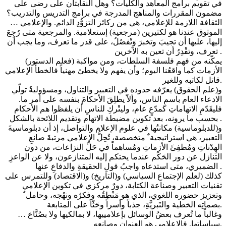
في تقويم برامج المعاهد والكليات؟ وهل النقابتان على رضى على
مضمون المقررات والمناهج المدرجة في برامج التدريس والتدريب؟
… الثقافة اللازمة للإعلامي، هي من ركائز التزوُّدِ الدائم. والإعلامي
الموثوق عندنا هو لكثيرين (مرجعية) إستعلامية. والمرجعية متى رُجِعَ
إليها، عليها أن تجيبَ وتخبرَ وَتْفصُلُ، على قدر ما تعرف، وما يجب أن
تعرف، وتقْدِرُ أن تعين به الآخرين .
(فعلم الدستور) يمكّنه من فهم فلسفة السلطات، ومن مواكبة
الأزمات كما واقعُنا اليوم؛ وأن يفهم ولا يخطئ مهنياً فالخطأُ الإعلامي
قاتل لكاتبه وللغير.
و(علم الحقوق) يعرّفه حدوده في التعبير والتناول، ومسؤوليةُ تولّي
الادعاء العام باسمِ الناس، وألاّ يطلِقَ الأحكامَ بنفسه على أمر ما.
فليقَدّمِ الاتهاماتِ كمدّعٍ عام، وليتْركِ للناسِ أن يلفظوا هم الأحكام
بحسب ما يرونه، بعد تكوين مضبطة الاتهام وتقديم اللائحة بالشكل .
و(للدبلوماسية) مكانتُها في علوم الإعلام والتواصل، إذ أن دبلوماسيةَ
التعبير، هي استراتيجيةﹲ متخصصة، تُحِلُّ الإعلامي مرتبةَ صانعِ
الهِدْناتِ ومُطفِئَ الأزماتِ ومُساهماً في حَلِّ النزاعات، من دون
التنازل عن دور الحَكَم عندما يحتكم إليه المتنازعون، ولا عن الواعزِ
الضميري، متى استدعاه واجبُ قولِ الحقيقةِ والدفاعِ عنها .
كذلك (لعلم الإجتماع السياسي) و(التاريخ) و(الاقتصاد) وللتمرس على
تقنيات التعبير وصناعة الكتابة، دورٌ مركزي في تكوين الإعلامي
وتعزيز حضوره اللغوي، الذي هو مَنْطِقُه وفكرُه ونهْجه، وحاملﹲ
بصماتِه الخطية والنَبريَّةِ، جذباً وأسراً وحَثّاً على المتابعة.
… وغالباً ما تُعرف بعضُ الوسائل بإعلامييها، لا بمالكيها ولا بصُنَّاع
سياساتها. فالإعلامي هو العنوان وصانعه.