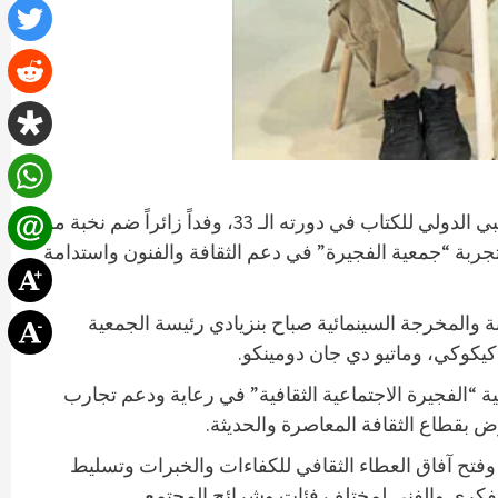
) – استقبلت جمعية الفجيرة الاجتماعية الثقافية، مساء أمس الأحد، على هامش معرض أبوظبي الدولي للكتاب في دورته الـ 33، وفداً زائراً ضم نخبة من
جربة “جمعية الفجيرة” في دعم الثقافة والفنون واستدامة
نة والمخرجة السينمائية صباح بنزيادي رئيسة الجمعية
كيكوكي، وماتيو دي جان دومينكو.
 “الفجيرة الاجتماعية الثقافية” في رعاية ودعم تجارب
ض بقطاع الثقافة المعاصرة والحديثة.
وفتح آفاق العطاء الثقافي للكفاءات والخبرات وتسليط
ف الفكري والفني لمختلف فئات وشرائح المجتمع.