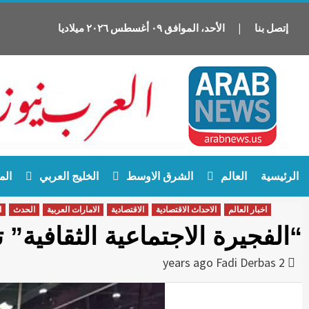
إتصل بنا
|
الأحد
،
الموافق
٠٩
أغسطس
٢٠٢٦
ميلاديا
Ski
الرئيسية
العالم
الشرق الاوسط
الخليج العربي
الم
t
conten
اخبار العالم
الاحداث الاقتصادية
الاقتصادية
الامارات العربية
الحدث
ا
“الفجيرة الاجتماعية الثقافية” ت
Fadi Derbas
2 years ago