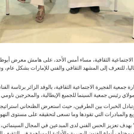
ا، للتعرف إلى المشهد الثقافي والفني للإمارات بشكل عام، وت
معية الفجيرة الاجتماعية الثقافية، بالوفد الزائر برئاسة الفنا
مولاي رئيس جمعية السينما للجميع الإيطالية، والمخرجين ناومي 
وتبادل الخبرات بين الطرفين، حيث استعرض الظنحاني استراتيجية
يع والمبادرات التي تقودها وما تسعى لتحقيقه على مستوى النهو
” بهدف تعزيز الحس الفني لدى المبدعين في المجال السينمائي، 
فاء بمختلف أنواع الفنون البصرية والأدائية للمساهمة في التثقي