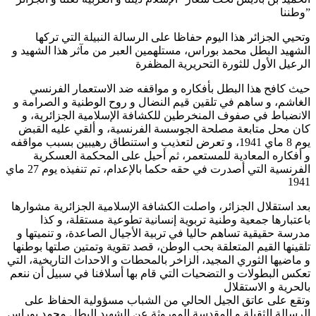
وطننا”
وتحيي الجزائر هذا اليوم حفاظا على الرسالة النبيلة التي تركها
الشهيد البطل محمد بوراس، مستلهمين العبر من مآثر هذا الشهيد و
الرعيل الأول للثورة التحريرية المظفرة
حيث كافح هذا البطل بأفكاره و مواقفه ضد الاستعمار الفرنسي
الغاشم، و ساهم في تلقين قيم النضال و روح الوطنية و الصرامة و
الانضباط في صفوف المنخرطين للكشافة الإسلامية الجزائرية، و
كان محل متابعة مصلحة الجوسسة الفرنسية، و ألقي عليه القبض
يوم 8 ماي 1941، و تعرض لتعذيب و استنطاق رهيبين بسبب مواقفه
و أفكاره المعادية للمستعمر، ثم أحيل على المحكمة العسكرية
الفرنسية التي أصدرت في حقه حكما بالإعدام، تم تنفيذه يوم 27 ماي
1941
بعد استقلال الجزائر، واصلت الكشافة الإسلامية الجزائرية مشوارها
باعتبارها جمعية وطنية تربوية إنسانية تطوعية مستقلة، و كذا
مدرسة حقيقية تساهم حاليا في تربية الأجيال الصاعدة، و تنميتها و
تلقينها القيم المتعلقة بحب الوطن، قصد تقوية وتمتين صلتها بوطنها
و ماضيها الثوري المجيد، الزاخر بالمحطات و الاحداث التاريخية، التي
تعكس البطولات و التضحيات التي قام بها أسلافنا في سبيل أن ننعم
بالحرية و الاستقلال
وتقع على عاتق الجيل الحالي من الشباب مسؤولية الحفاظ على
الرسالة الثقيلة و المقدسة الموروثة عن الشهيد البطل محمد بوراس