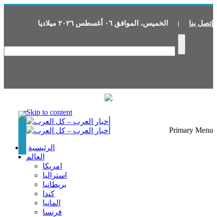
إتصل بنا
|
الخميس
،
الموافق
٠٦
أغسطس
٢٠٢٦
ميلاديا
Skip to content
Primary Menu
الرئيسية
العالم
امريكا
استراليا
بريطانيا
كندا
المانيا
فرنسا