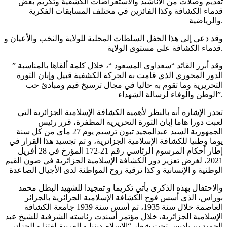
تقديم وصلات من الأناشيد والاستعراضات الكشفية وتكريم بعض
قدماء الكشافة وكذا الفائزين في مختلف المسابقات الفكرية
والرياضية.
وقد دعي إلى هذا الحفل السلطات المحلية للولاية والنخب والأعيان و
قدماء الكشافة على مستوى الولاية.
وقد أبرز القائد “سعداوي المسعود “، خلال كلمة ألقاها بالمناسبة ”
الدور المحوري الذي قامت به الحركة الكشفية قبيل وإبان الثورة
التحريرية وما تقوم به حاليا في مجال ترسيخ قيم ومبادئ حب
الوطن والوفاء لرسالة الشهداء”.
تجدر الإشارة أنه بالنظر لأهمية الكشافة الإسلامية الجزائرية التي
لعبت دورا هاما إبان الثورة التحريرية المظفرة، قرر رئيس
الجمهورية السيد عبدالمجيد تبون ترسيم يوم 27 ماي من كل سنة
يوما وطنيا للكشافة الإسلامية الجزائرية، و تم تجسيد هذا القرار في
إطار أحكام المرسوم الرئاسي رقم 21-172 المؤرخ في 28 أفريل
2021، لغرض تعزيز دور الكشافة الإسلامية الجزائرية في صون القيم
الوطنية و الإنسانية و كذا ترقية روح المواطنة لدى الأجيال الصاعدة
والاحتفال بهذه الذكرى يأتي تكريما و تمجيدا للشهيد البطل محمد
بوراس، الذي أسس فوج الكشافة الإسلامية الجزائرية بالجزائر
العاصمة خلال سنة 1935، ثم أسس سنة 1939 جامعة الكشافة
الإسلامية الجزائرية، خلال مؤتمر أسندت رئاسته الشرفية للشيخ عبد
الحميد بن باديس تحت شعار “الإسلام ديننا و العربية لغتنا و الجزائر