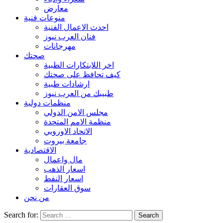
معارض
منوعات فنية
احدث الاعمال الفنية
فنان العرب نيوز
مهرجانات
صحتك
اخر اللابتكارات الطبية
كيف تحافظ على صحتك
ارشادات طبية
طبيبك من العرب نيوز
منظمات دولية
مجلس الامن الدولي
منظمة الامم المتحدة
الاتحاد الاوروبي
جامعة بيروت
الاقتصادية
مال واعمال
اسعار الذهب
اسعار النفط
سوق العقارات
من نحن
Search for: