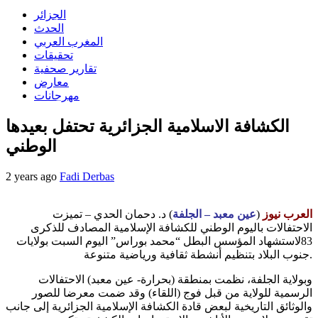
الجزائر
الحدث
المغرب العربي
تحقيقات
تقارير صحفية
معارض
مهرجانات
الكشافة الاسلامية الجزائرية تحتفل بعيدها
الوطني
2 years ago
Fadi Derbas
العرب نيوز
(
عين معبد – الجلفة
) د. دحمان الحدي – تميزت
الاحتفالات باليوم الوطني للكشافة الإسلامية المصادف للذكرى
83لاستشهاد المؤسس البطل “محمد بوراس” اليوم السبت بولايات
جنوب البلاد بتنظيم أنشطة ثقافية ورياضية متنوعة.
وبولاية الجلفة، نظمت بمنطقة (بحرارة- عين معبد) الاحتفالات
الرسمية للولاية من قبل فوج (اللقاء) وقد ضمت معرضا للصور
والوثائق التاريخية لبعض قادة الكشافة الإسلامية الجزائرية إلى جانب