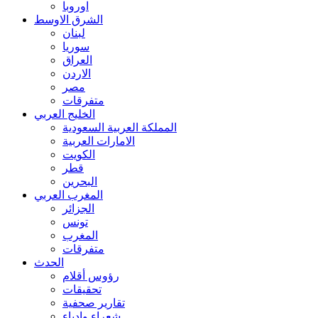
اوروبا
الشرق الاوسط
لبنان
سوريا
العراق
الاردن
مصر
متفرقات
الخليج العربي
المملكة العربية السعودية
الامارات العربية
الكويت
قطر
البحرين
المغرب العربي
الجزائر
تونس
المغرب
متفرقات
الحدث
رؤوس أقلام
تحقيقات
تقارير صحفية
شعراء وادباء