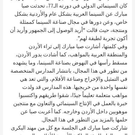
كان السينمائي الدولي في دورته الـ77، تحدثت صبا
مبارك عن السينما العربية بشكل عام والأردنية بشكل
خاص، وعن دورها في مجال صناعة السينما كممثلة
ومنتجة، حيث قالت “أريد الوصول إلى الجمهور وأريد أن
أكون تجربة لطيفة لهم”.
وفي كلمتها، أشارت صبا مبارك إلى ثراء الأردن
والمنطقة العربية بالمواهب، كما أشادت بدور الأردن،
مسقط رأسها في النهوض بصناعة السينما، وما يشهده
من تطور في هذا المجال، بانتشار المدارس المتخصصة
في التمثيل والإخراج وصناعة الأفلام، والتي تعد هي
نفسها واحدة من خريجيها. هذه المدارس قد ولدت
مواهب متعلمة تعليماً جيدًا، شقوا طريقهم واكتسبوا
خبرة بالعمل في الإنتاج السينمائي والتعاون مع منتجين
موهوبين داخل الأردن وخارجه. كما أعربت صبا عن
حلمها بالمزيد من التطور في هذا المجال.
شاركت صبا مبارك فى الجلسة مع كل من مهند البكرى