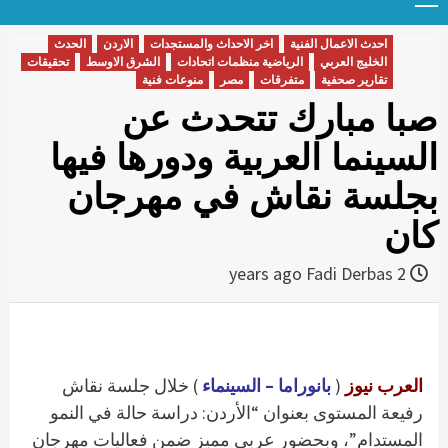
Menu
t
conten
احدث الاعمال الفنية
اخر الاحداث والمستجدات
الاردن
الحدث
الخليج العربي
الرياضية منظمات اتحادات
الشرق الاوسط
تحقيقات
تقارير صحفية
متفرقات
مصر
منوعات فنية
صبا مبارك تتحدث عن
السينما العربية ودورها فيها
بجلسة نقاش في مهرجان
كان
Fadi Derbas
2 years ago
العرب نيوز
(
بانوراما – السينماء
) خلال جلسة نقاش
رفيعة المستوى بعنوان “الأردن: دراسة حالة في النمو
المستدام”، وبحضور عربي مميز ضمن فعاليات مهرجان