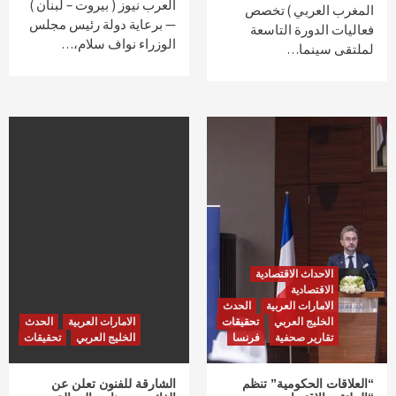
العرب نيوز ( بيروت – لبنان )
المغرب العربي ) تخصص
— برعاية دولة رئيس مجلس
فعاليات الدورة التاسعة
الوزراء نواف سلام،…
لملتقى سينما…
الاحداث الاقتصادية
الاقتصادية
الامارات العربية
الحدث
الخليج العربي
تحقيقات
الامارات العربية
الحدث
تقارير صحفية
فرنسا
الخليج العربي
تحقيقات
“العلاقات الحكومية” تنظم
الشارقة للفنون تعلن عن