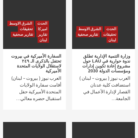
الحدث
الشرق الاوسط
الحدث
الشرق الاوسط
اميركا
تحقيقات
تحقيقات
تقارير صحفية
تقارير
تقارير صحفية
لبنان
لبنان
وزارة التنمية الإدارية تطلق
السفارة الأميركية في بيروت
ندوة حوارية في LAU حول
تحتفل بالذكرى الـ ٢٤٩
مشروع إعادة تكوين إدارات
لاستقلال الولايات المتحدة
ومؤسسات الدولة 2030
الأميركية
العرب نيوز ( بيروت – لبنان )
العرب نيوز ( بيروت – لبنان)
استضافت كلية عدنان
أقامت سفارة الولايات
القصار لإدارة الأعمال في
المتحدة الأميركية حفل
الجامعة…
استقبال حضره معالي…