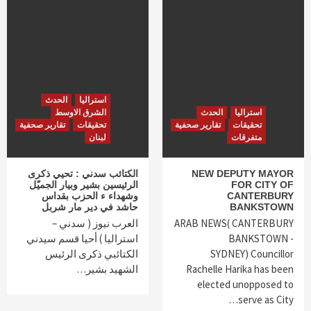
استراليا
الحدث
استراليا
الحدث
الشرق الاوسط
تحقيقات
تقارير صحفية
تحقيقات
تقارير صحفية
متفرقات
لبنان
NEW DEPUTY MAYOR
الكتائب سدني : تحيي ذكرى
FOR CITY OF
الرئيسين بشير وبيار الجميّل
CANTERBURY
وشهداء ء الحزب بقداس
BANKSTOWN
حاشد في دير مار شربل
ARAB NEWS( CANTERBURY
العرب نيوز ( سدني –
BANKSTOWN -
استراليا ) أحيا قسم سيدني
SYDNEY) Councillor
الكتائبي ذكرى الرئيس
Rachelle Harika has been
الشهيد بشير…
elected unopposed to
serve as City…