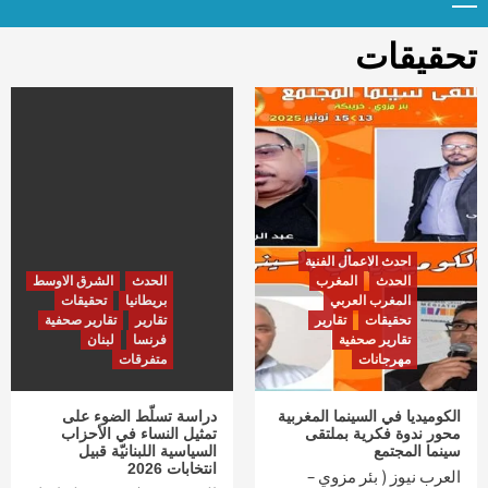
Menu
t
conten
تحقيقات
احدث الاعمال الفنية
الحدث
المغرب
الحدث
الشرق الاوسط
المغرب العربي
بريطانيا
تحقيقات
تحقيقات
تقارير
تقارير
تقارير صحفية
تقارير صحفية
فرنسا
لبنان
مهرجانات
متفرقات
الكوميديا في السينما المغربية
دراسة تسلّط الضوء على
محور ندوة فكرية بملتقى
تمثيل النساء في الأحزاب
سينما المجتمع
السياسية اللبنانيّة قبيل
انتخابات 2026
العرب نيوز ( بئر مزوي –