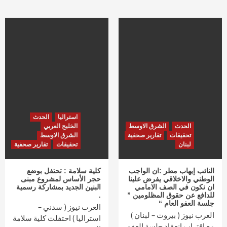
استراليا
الحدث
الحدث
الشرق الاوسط
الخليج العربي
تحقيقات
تقارير صحفية
الشرق الاوسط
لبنان
تحقيقات
تقارير صحفية
النائب إيهاب مطر :ان الواجب
كلية سلامة : تحتفل بوضع
الوطني والاخلاقي يفرض علينا
حجر الأساس لمشروع مبنى
ان نكون في الصف الامامي
البنين الجديد بمشاركة رسمية
للدافع عن حقوق المظلومين ”
.
جلسة العفو العام “
العرب نيوز ( سدني –
العرب نيوز ( بيروت – لبنان )
استراليا ) احتفلت كلية سلامة
مع اقتراب انعقاد جلسة العفو