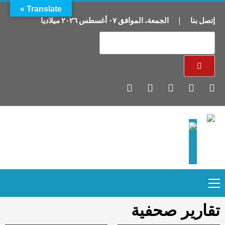
Translate »
إتصل بنا
|
الجمعة
،
الموافق
٠٧
أغسطس
٢٠٢٦
ميلاديا
Primary
Ski
Menu
t
conten
تقارير صحفية