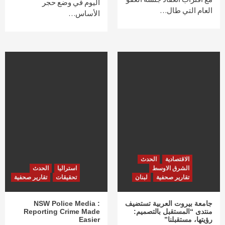
اليوم في وضع حجر
العام التي طال…
الأساس…
الاقتصادية
الحدث
الشرق الاوسط
استراليا
الحدث
تقارير صحفية
لبنان
تحقيقات
تقارير صحفية
جامعة بيروت العربية تستضيف
NSW Police Media :
منتدى “المستقبل بالتصميم:
Reporting Crime Made
رؤيتها، مستقبلنا”
Easier