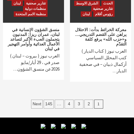
الحدث
الشرق الاوسط
تقارير صحفية
لبنان
تقارير صحفية
منظمات دولية
رؤوس أقلام
لبنان
منظمة الامم المتحدة
معركة الخرائط بدأت: الاحتلال
منسق الشؤون الإنسانية في
يراهن على القضم التدريجي…
لبنان، عمران ريزا: المدنيون
و«حزب الله» يرفع كلفة
يتحملون العبء الأكبر لتصاعد
التقدّم‏
الأعمال العدائية وأوامر التهجير
في لبنان
العرب نيوز ( كتاب الديار )
العرب نيوز ( بيروت – لبنان )
كتب المحلل السياسي
صدر في ، 29 أيار/مايو
أزكمال ذبيان – في صحفية
2026عن منسق الشؤون…
الديار…
Posts
…
1
Next
145
4
3
2
navigation