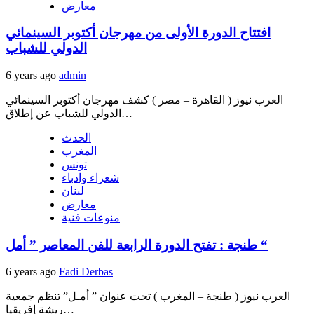
معارض
افتتاح الدورة الأولى من مهرجان أكتوبر السينمائي
الدولي للشباب
6 years ago
admin
العرب نيوز ( القاهرة – مصر ) كشف مهرجان أكتوبر السينمائي
الدولي للشباب عن إطلاق…
الحدث
المغرب
تونس
شعراء وادباء
لبنان
معارض
منوعات فنية
طنجة : تفتح الدورة الرابعة للفن المعاصر ” أمل “
6 years ago
Fadi Derbas
العرب نيوز ( طنجة – المغرب ) تحت عنوان ” أمـل” تنظم جمعية
ريشة إفريقيا…