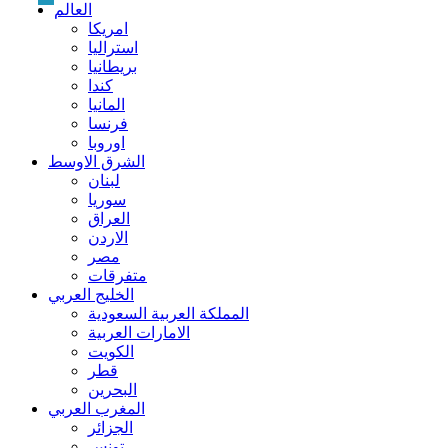
العالم
امريكا
استراليا
بريطانيا
كندا
المانيا
فرنسا
اوروبا
الشرق الاوسط
لبنان
سوريا
العراق
الاردن
مصر
متفرقات
الخليج العربي
المملكة العربية السعودية
الامارات العربية
الكويت
قطر
البحرين
المغرب العربي
الجزائر
تونس