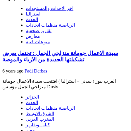
اخر الاحداث والمستجدات
استراليا
الحدث
الرياضية منظمات اتحادات
تقارير صحفية
معارض
منوعات فنية
سيدة الاعمال جومانة منزلجي الجمل : تحتفل بعرض
تشكيلتها الجديدة من الازياء والموضة
6 years ago
Fadi Derbas
العرب نيوز ( سدني – استراليا ) افتتحت سيدة الاعمال جومانة
منزلجي الجمل مؤسس Dusty…
الجزائر
الحدث
الرياضية منظمات اتحادات
الشرق الاوسط
المغرب العربي
كتاب وتقارير
مصر