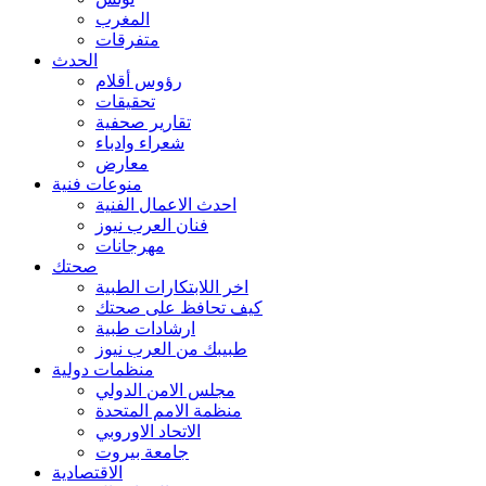
المغرب
متفرقات
الحدث
رؤوس أقلام
تحقيقات
تقارير صحفية
شعراء وادباء
معارض
منوعات فنية
احدث الاعمال الفنية
فنان العرب نيوز
مهرجانات
صحتك
اخر اللابتكارات الطبية
كيف تحافظ على صحتك
ارشادات طبية
طبيبك من العرب نيوز
منظمات دولية
مجلس الامن الدولي
منظمة الامم المتحدة
الاتحاد الاوروبي
جامعة بيروت
الاقتصادية