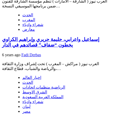
العرب نيوز ( الشارقة – الامارات ) تنظم مؤسسة الشارقة للفنون
ضمن برنامجها الموسيقي النسخة…
الحدث
المغرب
شعراء وادباء
معارض
إسماعيل واعرابي، حليمة حريري وإبراهيم الكراوي
يخطون “ضفاف” قصائدهم في الدار
6 years ago
Fadi Derbas
العرب نيوز ( مراكش – المغرب ) تحت إشراف وزارة الثقافة
والرياضة والشباب، قطاع الثقافة،…
اخبار العالم
الحدث
الرياضية منظمات اتحادات
الشرق الاوسط
المملكة العربية السعودية
شعراء وادباء
لبنان
مصر