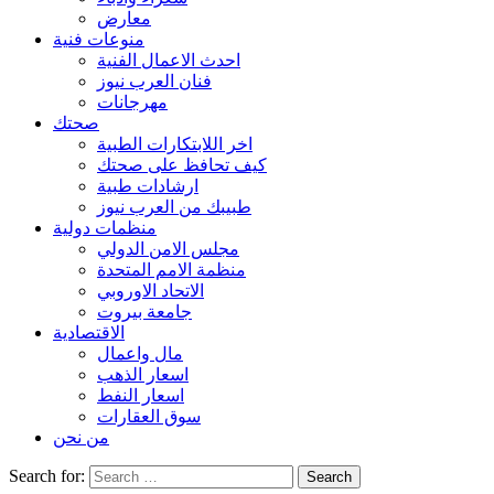
معارض
منوعات فنية
احدث الاعمال الفنية
فنان العرب نيوز
مهرجانات
صحتك
اخر اللابتكارات الطبية
كيف تحافظ على صحتك
ارشادات طبية
طبيبك من العرب نيوز
منظمات دولية
مجلس الامن الدولي
منظمة الامم المتحدة
الاتحاد الاوروبي
جامعة بيروت
الاقتصادية
مال واعمال
اسعار الذهب
اسعار النفط
سوق العقارات
من نحن
Search for: