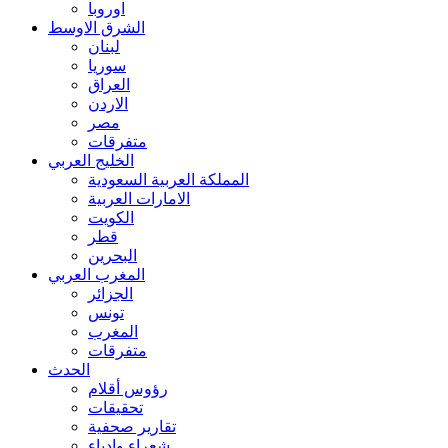
اوروبا
الشرق الاوسط
لبنان
سوريا
العراق
الاردن
مصر
متفرقات
الخليج العربي
المملكة العربية السعودية
الامارات العربية
الكويت
قطر
البحرين
المغرب العربي
الجزائر
تونس
المغرب
متفرقات
الحدث
رؤوس أقلام
تحقيقات
تقارير صحفية
شعراء وادباء