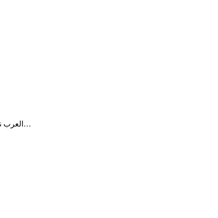
العرب نيوز ( الامارات – دبي ) بحث الدكتور أنور بن محمد قرقاش وزير الدولة…