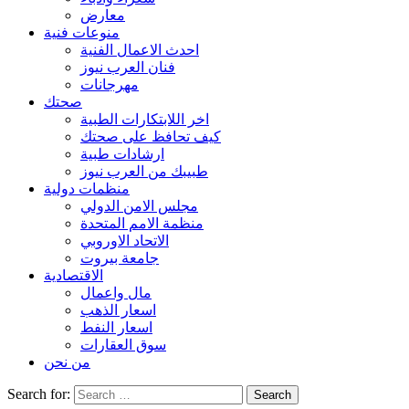
معارض
منوعات فنية
احدث الاعمال الفنية
فنان العرب نيوز
مهرجانات
صحتك
اخر اللابتكارات الطبية
كيف تحافظ على صحتك
ارشادات طبية
طبيبك من العرب نيوز
منظمات دولية
مجلس الامن الدولي
منظمة الامم المتحدة
الاتحاد الاوروبي
جامعة بيروت
الاقتصادية
مال واعمال
اسعار الذهب
اسعار النفط
سوق العقارات
من نحن
Search for: