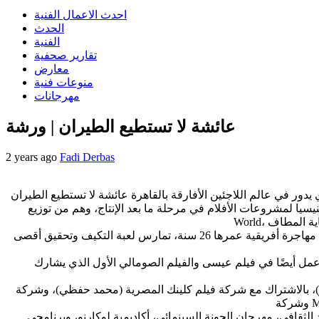
احدث الاعمال الفنية
الحدث
الفنية
تقارير صحفية
معارض
منوعات فنية
مهرجانات
عائشة لا تستطيع الطيران | ورشة
2 years ago
Fadi Derbas
يدور في عالم اللاجئين الأفارقة بالقاهرة عائشة لا تستطيع الطيران
لمشروعات الأفلام في مرحلة ما بعد الإنتاج، وهم من توزيع MAD
فيلم عائشة لا تستطيع الطيران للمخرج مراد مصطفى هو إنتاج المشترك بين مصر وتونس والسعودية وقطر وفرنسا، يدور حول عائشة، وهي مهاجرة أفريقية عمرها 26 سنة، تمارس لعبة التكيف وتحقيق أقصى
مل أيضًا في فيلم عيسى والفيلم الصومالي الأول الذي يشارك
مصرية (محمد حفظي)، وشركة Nomadis Images التونسية (درة بوشوشة)، وشركة Cinewaves السعودية (فيصل بالطيور)،
نمائي، أكاديمية لوكارنو، وبرنامجي Cinéfondation وLa Fabrique Cinéma في مهرجان