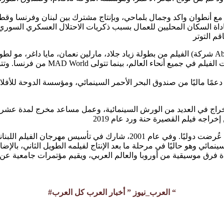
 مع أنطوان واكد وجمال بلماحي، وبإنتاج مشترك بين لبنان وفرنسا وق
اداة السكان المحليين للعمال بسبب ذكريات الاحتلال العسكري السوري ف
الفيلم من بطولة زياد جلاد، مارلين نعمان، مايا داغر، مو لطوف، حسن دوبا، ومحمد زرزور، وهو إنت
نديم تابت هو مخرج لبناني، قام بإخراج العديد من الأفلام القصيرة التي عُرضت د
#العرب_نيوز ” أخبار العرب كل العرب “