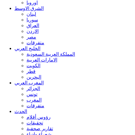
اوروبا
الشرق الاوسط
لبنان
سوريا
العراق
الاردن
مصر
متفرقات
الخليج العربي
المملكة العربية السعودية
الامارات العربية
الكويت
قطر
البحرين
المغرب العربي
الجزائر
تونس
المغرب
متفرقات
الحدث
رؤوس أقلام
تحقيقات
تقارير صحفية
شعراء وادباء