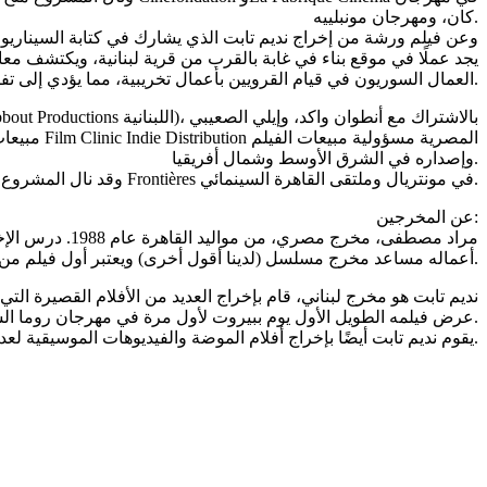
كان، ومهرجان مونبلييه.
وعن فيلم ورشة من إخراج نديم تابت الذي يشارك في كتابة السيناريو
يجد عملًا في موقع بناء في غابة بالقرب من قرية لبنانية، ويكتشف مع
العمال السوريون في قيام القرويين بأعمال تخريبية، مما يؤدي إلى تفاقم التوتر.
وإصداره في الشرق الأوسط وشمال أفريقيا.
وقد نال المشروع دعمًا ماليًا من صندوق البحر الأحمر السينمائي، ومؤسسة الدوحة للأفلام، وصندوق الفيلم اللبناني. كما شارك أيضًا في سوق الإنتاج المشترك Frontières في مونتريال وملتقى القاهرة السينمائي.
عن المخرجين:
أعماله مساعد مخرج مسلسل (لدينا أقول أخرى) ويعتبر أول فيلم من إخراجه فيلم القصيرة حنة ورد عام 2019.
عرض فيلمه الطويل الأول يوم ببيروت لأول مرة في مهرجان روما السينمائي وهو حاليًا في مرحلة ما بعد الإنتاج لفيلمه الطويل الثاني، بالإضافة إلى مسلسل بعنوان فارايا.
يقوم نديم تابت أيضًا بإخراج أفلام الموضة والفيديوهات الموسيقية لعدة فرق موسيقية من أوروبا والعالم العربي، ويقيم مؤتمرات جامعية عن السينما.