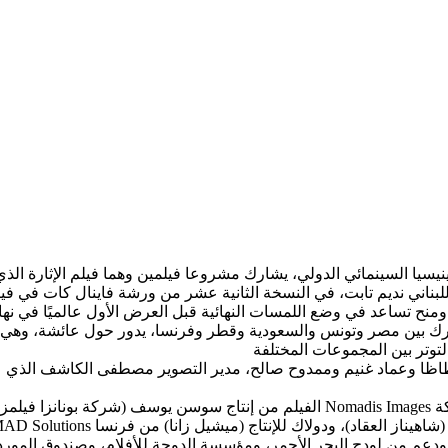
سيا السينمائي الدولي، يشارك مشروعا فيلمين وهما فيلم الإثارة الذي 
 نديم تابت، في النسخة الثانية عشر من ورشة فاينال كات في فينيسيا 
 ظاظا وعماد غنيم وممدوح صالح، مدير التصوير مصطفى الكاشف الذي ع
الفيلم من إنتاج سوسن يوسف (شركة بونانزا فيلمز)، بالاشتراك مع شركة فيلم كلينك ال
 لودج البحر الأحمر، ومؤسسة الدوحة للأفلام، وصندوق المورد الثقافي، مهرجان الجونة السي