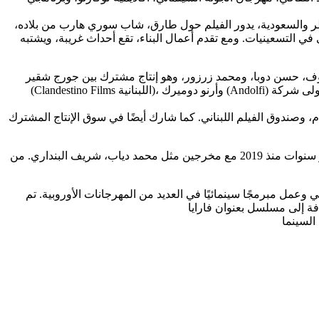
طر والسعودية، يدور الفيلم حول طارق، شاب سوري هارب من بلاده،
ي التسعينيات. ومع تقدم أعمال البناء، تقع أحداث غريبة، ويشتبه
اج مشترك بين جورج شقير (شركة Abbout Productions اللبنانية)، بالاشتراك مع أنطوان واكد، وإيلي الصعيبي
(Clandestino Films اللبنانية)، وأرنو دوميرك (Andolfi) من فرنسا. وتتولى شركة MAD World مبيعات الفيلم في جميع أنحاء العالم، بينما تتولى Film Clinic Indie Distribution المصرية مسؤولية مبيعات الفيلم
مراد مصطفى، مخرج مصري، من مواليد القاهرة عام 1988. درس الإخراج في العديد من الورش السينمائية، وعمل مساعد مخرج لمدة عشر سنوات منذ 2019 مع مخرجين مثل محمد دياب، شريف البنداري. من
وليًا. وفي عام 2001، شارك في تأسيس مهرجان الفيلم اللبناني وعمل مبرمجًا سينمائيًا في العديد من المهرجانات الأوروبية. تم