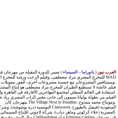
العرب نيوز
(
بانوراما – السينماء
) ضمن للدورة المقبلة من مهرجان فيني
للمخرج المصري مراد مصطفى، وفيلم الرعب ورشة للمخرج اللبناني
World، وسيتنافس المشروعان مع خمسة مشروعات أخرى، للفوز بتمويلات ومنح تساعد في وضع اللمسات النهائية قبل العرض الأول عالميًا في نهاية المطاف.
استفادة في العالم السفلي لمجتمع المهاجرين الأفارقة في القاهرة والتوتر بين المجموعات المختلفة.
الفيلم من بطولة بوليانا سيمون إلى جانب مغني الراب المصري زياد
بمهرجان كان The Village Next to Paradise، ومونتاج محمد ممدوح.
وشركة MAD Solutions المصرية (علاء كركوتي وماهر دياب)، شركة لاجوني للإنتاج السينمائي (شاهيناز العقاد)، ودولاك للإنتاج (ميشيل زانا) من فرنسا.
ونال المشروع منح ودعم من