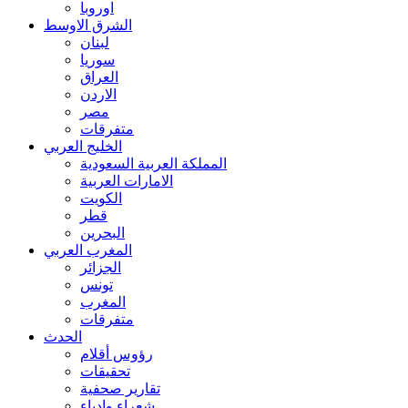
اوروبا
الشرق الاوسط
لبنان
سوريا
العراق
الاردن
مصر
متفرقات
الخليج العربي
المملكة العربية السعودية
الامارات العربية
الكويت
قطر
البحرين
المغرب العربي
الجزائر
تونس
المغرب
متفرقات
الحدث
رؤوس أقلام
تحقيقات
تقارير صحفية
شعراء وادباء