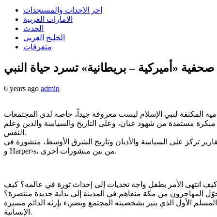
اخر الاحداث والمستجدات
الامارات العربية
الحدث
الخليج العربي
متفرقات
 صحفية «أميركية – بريطانية» تسرد حياة النبي
6 years ago
admin
رامية المكثفة لنبي الإسلام ليست معروفة جيداً، خاصة لدى المجتمعات
 مبكرة مستمدة من شهود عيان، وعلى التاريخ والسياسة والدين وعلم
النفس.
ان وتاريخ الشرق الأوسط، منشورة في Time و The New York Times و The New York Review of Books
و Harper›s، من بين منشورات أخرى.
ً كيف انتهى الأمر بطفل واجه تحديات إلى إحداث ثورة في عالمه؟ كيف
 حوّل المهاجرون من مكة منفاهم في المدينة إلى بداية جديدة منتصرة؟
 المسلم الأول الذي ينير بشخصيته المجتمع ويضيء بإرثه الدائم مسيرة
الإنسانية.