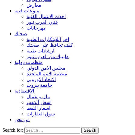
معارض
منوعات فنية
احدث الاعمال الفنية
فنان العرب نيوز
مهرجانات
صحتك
اخر اللابتكارات الطبية
كيف تحافظ على صحتك
ارشادات طبية
طبيبك من العرب نيوز
منظمات دولية
مجلس الامن الدولي
منظمة الامم المتحدة
الاتحاد الاوروبي
جامعة بيروت
الاقتصادية
مال واعمال
اسعار الذهب
اسعار النفط
سوق العقارات
من نحن
Search for: