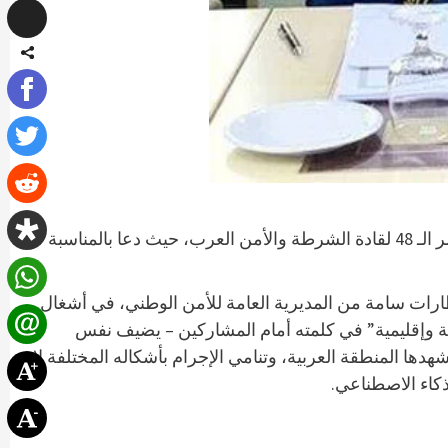
) د.دحمان الحدي – شارك المدير العام للأمن الجزائري علي بداوي، اليوم الأربعاء بتونس في أشغال المؤتمر الـ 48 لقادة الشرطة والأمن العرب، حيث دعا بالمناسبة
وطني علي بداوي، اليوم الأربعاء 04 ديسمبر 2024، على رأس وفـد ضم إطارات سامة من المديرية العامة للأمن الوطني، في أشغال
 دولية وإقليمية” في كلمته أمام المشاركين – يضيف نفس
دها المنطقة العربية، وتنامي الإجرام بأشكاله المختلفة لا
ذكاء الاصطناعي.