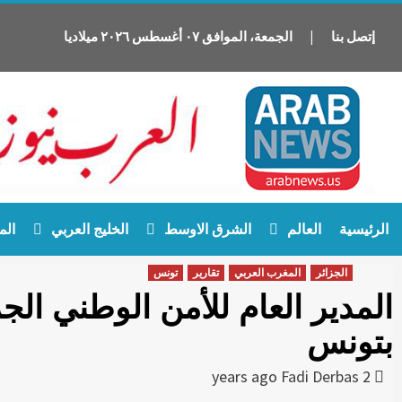
إتصل بنا
|
الجمعة
،
الموافق
٠٧
أغسطس
٢٠٢٦
ميلاديا
Ski
الرئيسية
العالم
الشرق الاوسط
الخليج العربي
الم
t
conten
الجزائر
المغرب العربي
تقارير
تونس
بتونس
Fadi Derbas
2 years ago