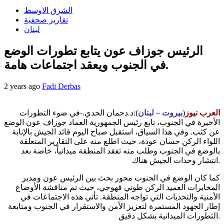
الشرق الاوسط
تقارير صحفية
لبنان
الرئيس جوزاف عون يتابع تطورات الوضع
في الجنوب ويعقد اجتماعات هامة.
2 years ago
Fadi Derbas
العرب نيوز
(
بيروت – لبنان
):د.دحمان الحدي.-في ضوء التطورات
الأخيرة في الجنوب، تابع رئيس الجمهورية العماد جوزاف عون الوضع
عن كثب. وفي هذا السياق، استقبل صباح اليوم قائد الجيش بالإنابة
اللواء الركن حسان عودة، حيث اطلع منه على التقارير المتعلقة
بالوضع في الجنوب وطلب منه تفقد المنطقة ميدانياً، خاصة بعد
انتشار وحدات الجيش هناك.
كما كان الوضع في الجنوب محور بحث بين الرئيس عون ومدير
المخابرات العميد الركن طوني قهوجي، حيث تم مناقشة الأوضاع
الأمنية والتحديات التي تواجه المنطقة. تأتي هذه الاجتماعات في
إطار الجهود المستمرة لتعزيز الأمن والاستقرار في الجنوب ومتابعة
التطورات الميدانية بشكل دقيق.