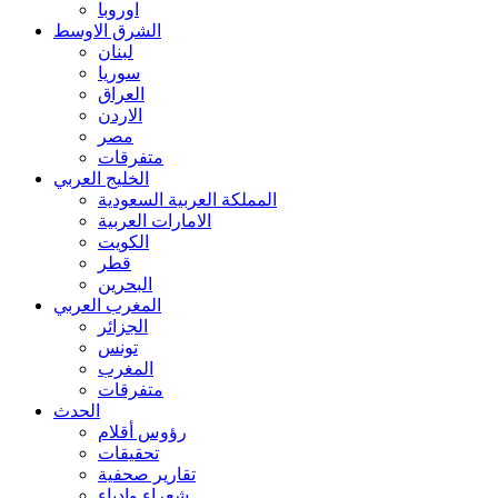
اوروبا
الشرق الاوسط
لبنان
سوريا
العراق
الاردن
مصر
متفرقات
الخليج العربي
المملكة العربية السعودية
الامارات العربية
الكويت
قطر
البحرين
المغرب العربي
الجزائر
تونس
المغرب
متفرقات
الحدث
رؤوس أقلام
تحقيقات
تقارير صحفية
شعراء وادباء