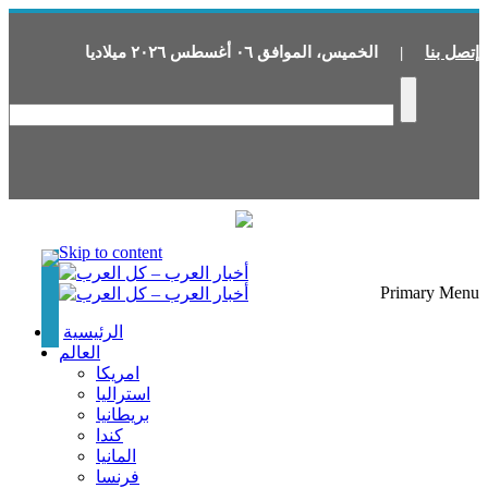
إتصل بنا
|
الخميس
،
الموافق
٠٦
أغسطس
٢٠٢٦
ميلاديا
Skip to content
Primary Menu
الرئيسية
العالم
امريكا
استراليا
بريطانيا
كندا
المانيا
فرنسا