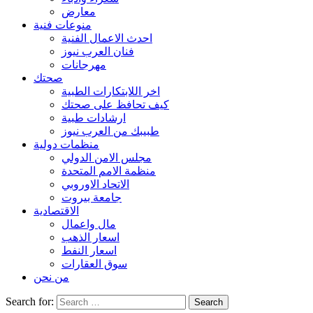
معارض
منوعات فنية
احدث الاعمال الفنية
فنان العرب نيوز
مهرجانات
صحتك
اخر اللابتكارات الطبية
كيف تحافظ على صحتك
ارشادات طبية
طبيبك من العرب نيوز
منظمات دولية
مجلس الامن الدولي
منظمة الامم المتحدة
الاتحاد الاوروبي
جامعة بيروت
الاقتصادية
مال واعمال
اسعار الذهب
اسعار النفط
سوق العقارات
من نحن
Search for: