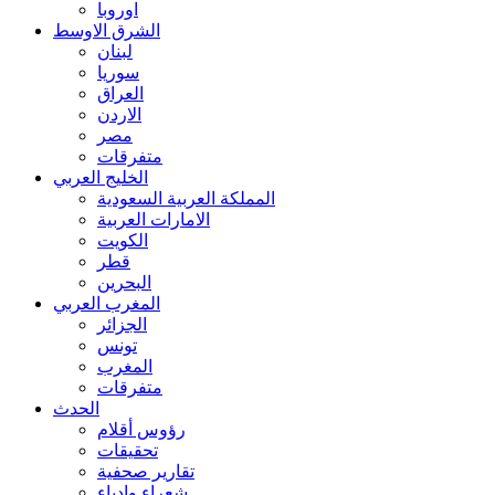
اوروبا
الشرق الاوسط
لبنان
سوريا
العراق
الاردن
مصر
متفرقات
الخليج العربي
المملكة العربية السعودية
الامارات العربية
الكويت
قطر
البحرين
المغرب العربي
الجزائر
تونس
المغرب
متفرقات
الحدث
رؤوس أقلام
تحقيقات
تقارير صحفية
شعراء وادباء