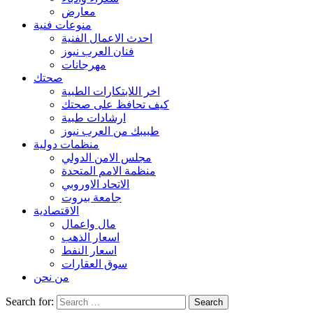
معارض
منوعات فنية
احدث الاعمال الفنية
فنان العرب نيوز
مهرجانات
صحتك
اخر اللابتكارات الطبية
كيف تحافظ على صحتك
ارشادات طبية
طبيبك من العرب نيوز
منظمات دولية
مجلس الامن الدولي
منظمة الامم المتحدة
الاتحاد الاوروبي
جامعة بيروت
الاقتصادية
مال واعمال
اسعار الذهب
اسعار النفط
سوق العقارات
من نحن
Search for: