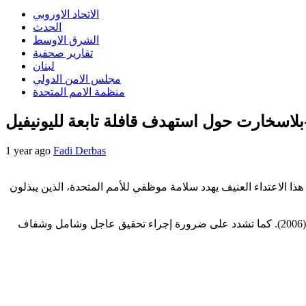
الاتحاد الاوروبي
الحدث
الشرق الاوسط
تقارير صحفية
لبنان
مجلس الامن الدولي
منظمة الامم المتحدة
-بلاسخارت حول استهدف قافلة تابعة لليونيفيل
1 year ago
Fadi Derbas
ذا الاعتداء العنيف يهدد سلامة موظفي للأمم المتحدة، الذين يبذلون
تؤكد الأمم المتحدة التزامها بالعمل مع الحكومة اللبنانية وجميع الجهات المعنية للحفاظ على الاستقرار وتنفيذ قرار مجلس الأمن الدولي 1701 (2006). كما تشدد على ضرورة إجراء تحقيق عاجل وشامل وشفاف